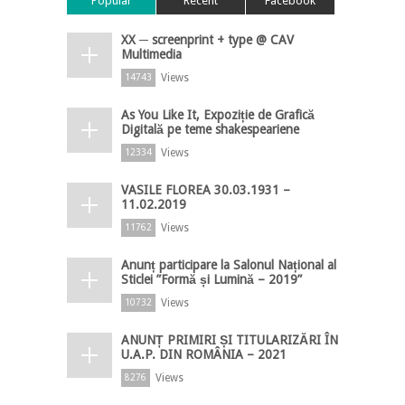
Popular
Recent
Facebook
XX ─ screenprint + type @ CAV
Multimedia
Views
14743
As You Like It, Expoziție de Grafică
Digitală pe teme shakespeariene
Views
12334
VASILE FLOREA 30.03.1931 –
11.02.2019
Views
11762
Anunț participare la Salonul Național al
Sticlei ”Formă și Lumină – 2019”
Views
10732
ANUNȚ PRIMIRI ȘI TITULARIZĂRI ÎN
U.A.P. DIN ROMÂNIA – 2021
Views
8276