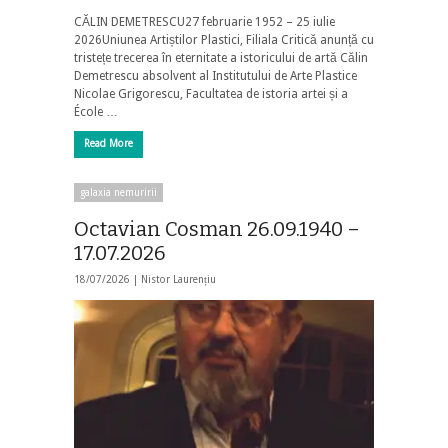
CĂLIN DEMETRESCU27 februarie 1952 – 25 iulie
2026Uniunea Artiștilor Plastici, Filiala Critică anunță cu
tristețe trecerea în eternitate a istoricului de artă Călin
Demetrescu absolvent al Institutului de Arte Plastice
Nicolae Grigorescu, Facultatea de istoria artei și a
École …
Read More
galaxia nemuririi
Octavian Cosman 26.09.1940 –
17.07.2026
18/07/2026 |
Nistor Laurențiu