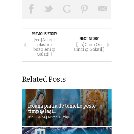
PREVIOUS STORY
NEXT STORY
[:ro]Artiști
plastici
[:ro]Cinci Ori
buzoieni @
Cinci @ Galați[:]
Galați[:]
Related Posts
Icoana piatra de temelie peste
timp @ Iaşi...
05/03/2024 | Nistor Laurențiu