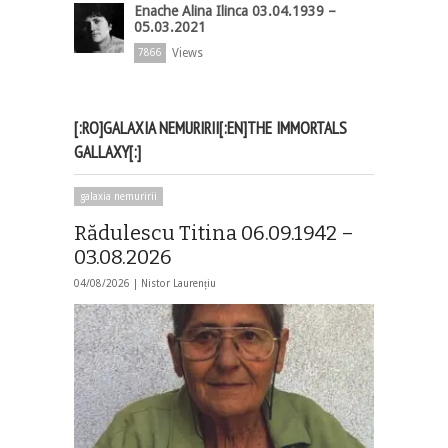
Enache Alina Ilinca 03.04.1939 –
05.03.2021
Views
7866
[:RO]GALAXIA NEMURIRII[:EN]THE IMMORTALS
GALLAXY[:]
galaxia nemuririi
Rădulescu Titina 06.09.1942 –
03.08.2026
04/08/2026 |
Nistor Laurențiu