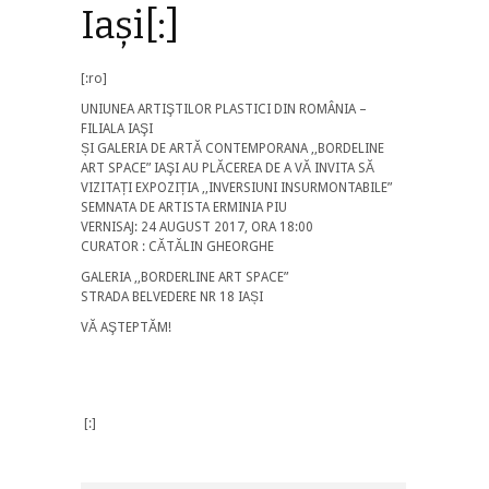
Iași[:]
[:ro]
UNIUNEA ARTIŞTILOR PLASTICI DIN ROMÂNIA –
FILIALA IAŞI
ȘI GALERIA DE ARTĂ CONTEMPORANA ,,BORDELINE
ART SPACE” IAŞI AU PLĂCEREA DE A VĂ INVITA SĂ
VIZITAȚI EXPOZIȚIA ,,INVERSIUNI INSURMONTABILE”
SEMNATA DE ARTISTA ERMINIA PIU
VERNISAJ: 24 AUGUST 2017, ORA 18:00
CURATOR : CĂTĂLIN GHEORGHE
GALERIA ,,BORDERLINE ART SPACE”
STRADA BELVEDERE NR 18 IAȘI
VĂ AŞTEPTĂM!
[:]