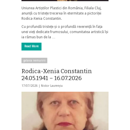
Uniunea Artiștilor Plastici din România, Filiala Cluj,
anunță cu tristețe trecerea în etermitate a pictoriței
Rodica-Xenia Constantin.
Cu profundă tristețe și o profundă reverență în fața
unei vieți dedicate frumosului, comunitatea artistică își
ia rămas bun de la …
Read More
galaxia nemuririi
Rodica-Xenia Constantin
24.05.1941 – 16.07.2026
17/07/2026 |
Nistor Laurențiu