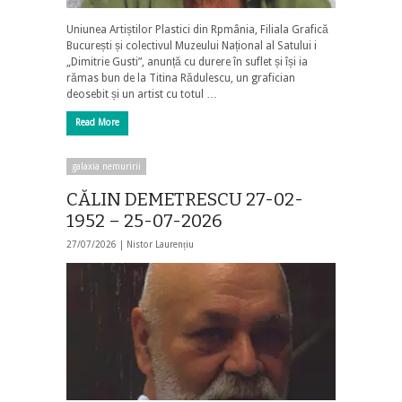
Uniunea Artiștilor Plastici din Rpmânia, Filiala Grafică
București și colectivul Muzeului Național al Satului i
„Dimitrie Gusti”, anunță cu durere în suflet și își ia
rămas bun de la Titina Rădulescu, un grafician
deosebit și un artist cu totul …
Read More
galaxia nemuririi
CĂLIN DEMETRESCU 27-02-
1952 – 25-07-2026
27/07/2026 |
Nistor Laurențiu