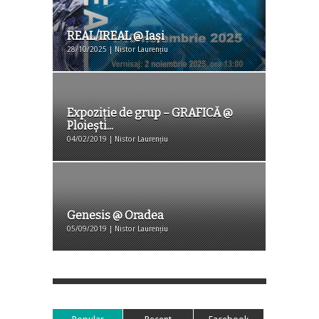
REAL/IREAL @ Iaşi
28/10/2025 | Nistor Laurențiu
Expoziție de grup – GRAFICĂ @
Ploiești...
04/02/2019 | Nistor Laurențiu
Genesis @ Oradea
05/09/2019 | Nistor Laurențiu