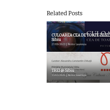
Related Posts
CULOAREA CEA DE TOATE ZILEL
Sibiu
27/09/2023 | Nistor Laurențiu
TREI @ Sibiu
11/01/2026 | Nistor Laurențiu