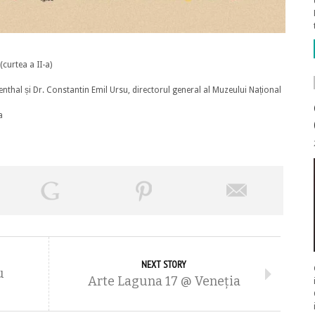
(curtea a II-a)
enthal și Dr. Constantin Emil Ursu, directorul general al Muzeului Național
a
NEXT STORY
u
Arte Laguna 17 @ Veneția