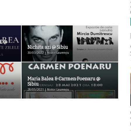
E @
Nichita azi @ Sibiu
30/03/2022 | Nistor Laurențiu
Maria Balea & Carmen Poenaru @
Sibiu
28/05/2021 | Nistor Laurențiu