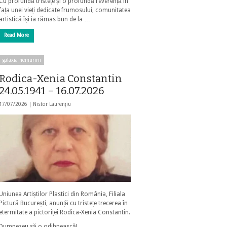
Cu profundă tristețe și o profundă reverență în
fața unei vieți dedicate frumosului, comunitatea
artistică își ia rămas bun de la …
Read More
galaxia nemuririi
Rodica-Xenia Constantin
24.05.1941 – 16.07.2026
17/07/2026 |
Nistor Laurențiu
Uniunea Artiștilor Plastici din România, Filiala
Pictură București, anunță cu tristețe trecerea în
etermitate a pictoriței Rodica-Xenia Constantin.
Dumnezeu să o odihnească!