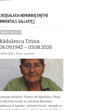
[:RO]GALAXIA NEMURIRII[:EN]THE
IMMORTALS GALLAXY[:]
galaxia nemuririi
Rădulescu Titina
06.09.1942 – 03.08.2026
04/08/2026 |
Nistor Laurențiu
Uniunea Artiștilor Plastici din Rpmânia, Filiala
Grafică București și colectivul Muzeului
Național al Satului i „Dimitrie Gusti”, anunță cu