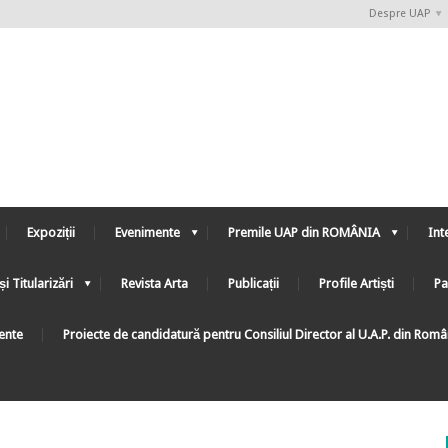
Despre UAP
Expoziții
Evenimente
Premile UAP din ROMÂNIA
Int
și Titularizări
Revista Arta
Publicații
Profile Artiști
Pa
ente
Proiecte de candidatură pentru Consiliul Director al U.A.P. din Rom