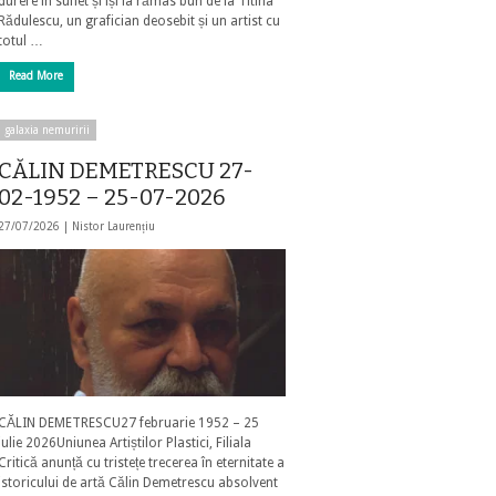
durere în suflet și își ia rămas bun de la Titina
Rădulescu, un grafician deosebit și un artist cu
totul …
Read More
galaxia nemuririi
CĂLIN DEMETRESCU 27-
02-1952 – 25-07-2026
27/07/2026 |
Nistor Laurențiu
CĂLIN DEMETRESCU27 februarie 1952 – 25
iulie 2026Uniunea Artiștilor Plastici, Filiala
Critică anunță cu tristețe trecerea în eternitate a
istoricului de artă Călin Demetrescu absolvent