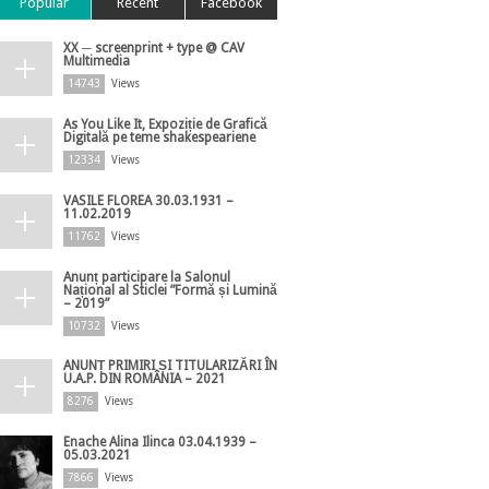
Popular
Recent
Facebook
XX ─ screenprint + type @ CAV
Multimedia
14743
Views
As You Like It, Expoziție de Grafică
Digitală pe teme shakespeariene
12334
Views
VASILE FLOREA 30.03.1931 –
11.02.2019
11762
Views
Anunț participare la Salonul
Național al Sticlei ”Formă și Lumină
– 2019”
10732
Views
ANUNȚ PRIMIRI ȘI TITULARIZĂRI ÎN
U.A.P. DIN ROMÂNIA – 2021
8276
Views
Enache Alina Ilinca 03.04.1939 –
05.03.2021
7866
Views