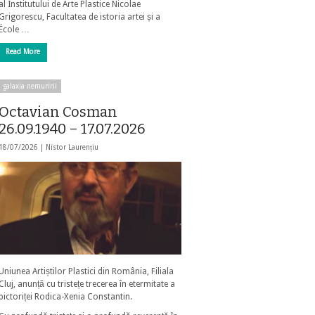
al Institutului de Arte Plastice Nicolae
Grigorescu, Facultatea de istoria artei și a
École …
Read More
galaxia nemuririi
Octavian Cosman
26.09.1940 – 17.07.2026
18/07/2026 |
Nistor Laurențiu
Uniunea Artiștilor Plastici din România, Filiala
Cluj, anunță cu tristețe trecerea în etermitate a
pictoriței Rodica-Xenia Constantin.