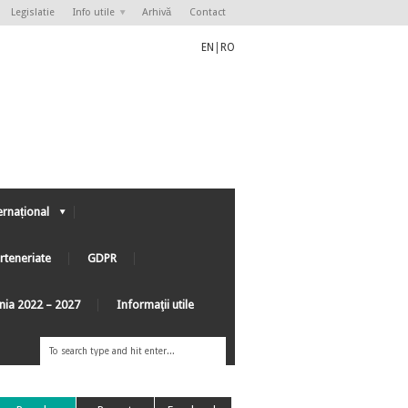
Legislatie
Info utile
Arhivă
Contact
EN
|
RO
ernațional
rteneriate
GDPR
ânia 2022 – 2027
Informaţii utile