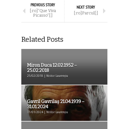
PREVIOUS STORY
NEXT STORY
[:ro]”Que Viva
[:ro]Parcul[:]
Picasso”[:]
Related Posts
Miron Duca 12.02.1952 –
25.02.2018
25/02/2018 | Nistor Laurențiu
Gavril Gavrilaş 21.04.1939 –
31.01.2024
31/01/2024 | Nistor Laurențiu