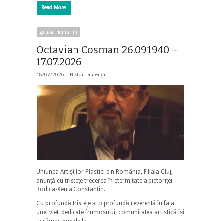
Read More
galaxia nemuririi
Octavian Cosman 26.09.1940 –
17.07.2026
18/07/2026 |
Nistor Laurențiu
Uniunea Artiștilor Plastici din România, Filiala Cluj,
anunță cu tristețe trecerea în etermitate a pictoriței
Rodica-Xenia Constantin.
Cu profundă tristețe și o profundă reverență în fața
unei vieți dedicate frumosului, comunitatea artistică își