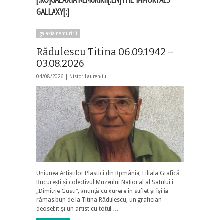
GALLAXY[:]
galaxia nemuririi
Rădulescu Titina 06.09.1942 –
03.08.2026
04/08/2026 |
Nistor Laurențiu
Uniunea Artiștilor Plastici din Rpmânia, Filiala Grafică
București și colectivul Muzeului Național al Satului i
„Dimitrie Gusti”, anunță cu durere în suflet și își ia
rămas bun de la Titina Rădulescu, un grafician
deosebit și un artist cu totul …