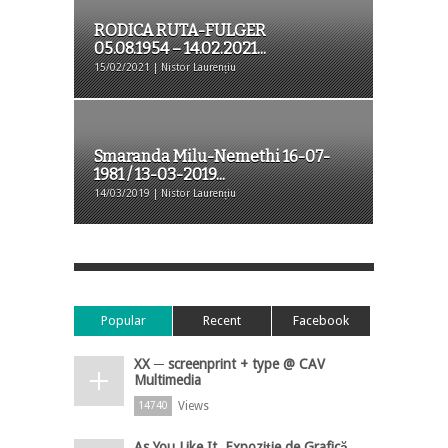
RODICA RUTA-FULGER
05.08.1954 – 14.02.2021...
15/02/2021 | Nistor Laurențiu
Smaranda Milu-Nemethi 16-07-
1981 / 13-03-2019...
14/03/2019 | Nistor Laurențiu
Popular
Recent
Facebook
XX ─ screenprint + type @ CAV
Multimedia
Views
14740
As You Like It, Expoziție de Grafică