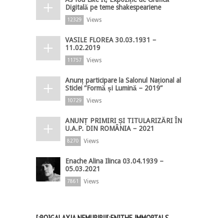
Digitală pe teme shakespeariene
Views
12329
VASILE FLOREA 30.03.1931 –
11.02.2019
Views
11757
Anunț participare la Salonul Național al
Sticlei ”Formă și Lumină – 2019”
Views
10729
ANUNȚ PRIMIRI ȘI TITULARIZĂRI ÎN
U.A.P. DIN ROMÂNIA – 2021
Views
8270
Enache Alina Ilinca 03.04.1939 –
05.03.2021
Views
7861
[:RO]GALAXIA NEMURIRII[:EN]THE IMMORTALS