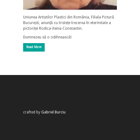
Uniunea Artiștilor Plastici din România, Filiala Pictură
București, anunță cu tristețe trecerea în etermitate a
pictoriței Rodica-Xenia Constantin.
Dumnezeu să o odihnească!
Read More
crafted by
Gabriel Burciu