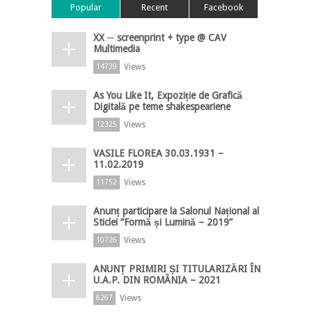
Popular
Recent
Facebook
XX ─ screenprint + type @ CAV
Multimedia
Views
14739
As You Like It, Expoziție de Grafică
Digitală pe teme shakespeariene
Views
12325
VASILE FLOREA 30.03.1931 –
11.02.2019
Views
11752
Anunț participare la Salonul Național al
Sticlei ”Formă și Lumină – 2019”
Views
10726
ANUNȚ PRIMIRI ȘI TITULARIZĂRI ÎN
U.A.P. DIN ROMÂNIA – 2021
Views
8267