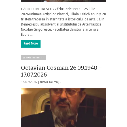
CĂLIN DEMETRESCU27 februarie 1952 – 25 iulie
2026Uniunea Artiștilor Plastici, Filiala Critică anunță cu
tristețe trecerea în eternitate a istoricului de artă Călin
Demetrescu absolvent al Institutului de Arte Plastice
Nicolae Grigorescu, Facultatea de istoria artei și a
École …
Read More
galaxia nemuririi
Octavian Cosman 26.09.1940 –
17.07.2026
18/07/2026 |
Nistor Laurențiu