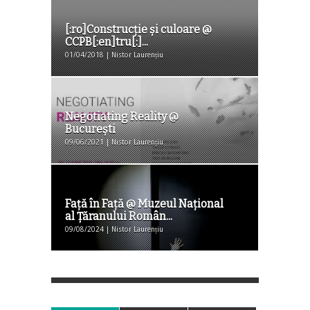
[:ro]Construcție și culoare @
CCPB[:en]tru[:]...
01/04/2018 | Nistor Laurențiu
Negotiating Reality @
București
09/06/2021 | Nistor Laurențiu
Față în Față @ Muzeul Național
al Țăranului Român...
09/08/2024 | Nistor Laurențiu