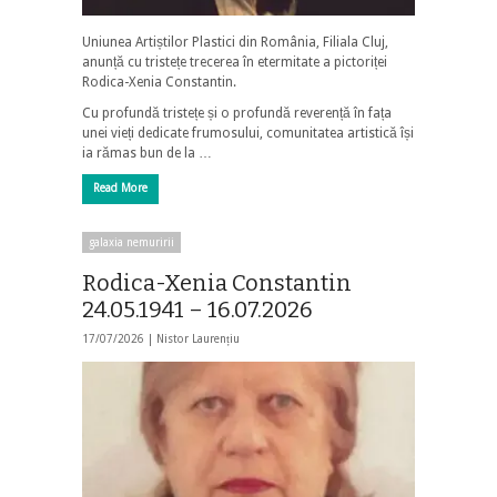
Uniunea Artiștilor Plastici din România, Filiala Cluj,
anunță cu tristețe trecerea în etermitate a pictoriței
Rodica-Xenia Constantin.
Cu profundă tristețe și o profundă reverență în fața
unei vieți dedicate frumosului, comunitatea artistică își
ia rămas bun de la …
Read More
galaxia nemuririi
Rodica-Xenia Constantin
24.05.1941 – 16.07.2026
17/07/2026 |
Nistor Laurențiu