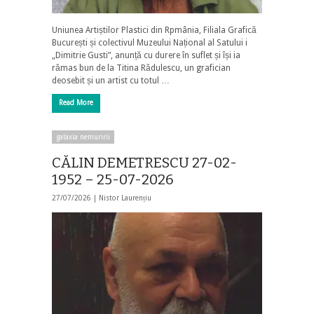
Uniunea Artiștilor Plastici din Rpmânia, Filiala Grafică
București și colectivul Muzeului Național al Satului i
„Dimitrie Gusti”, anunță cu durere în suflet și își ia
rămas bun de la Titina Rădulescu, un grafician
deosebit și un artist cu totul …
Read More
galaxia nemuririi
CĂLIN DEMETRESCU 27-02-
1952 – 25-07-2026
27/07/2026 |
Nistor Laurențiu