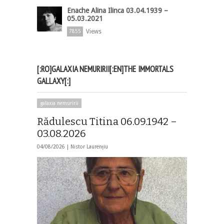
Enache Alina Ilinca 03.04.1939 –
05.03.2021
Views
7855
[:RO]GALAXIA NEMURIRII[:EN]THE IMMORTALS
GALLAXY[:]
galaxia nemuririi
Rădulescu Titina 06.09.1942 –
03.08.2026
04/08/2026 |
Nistor Laurențiu