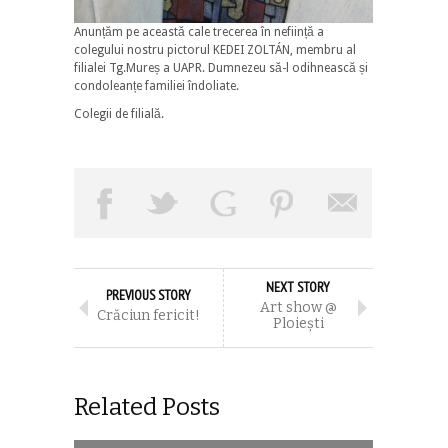
Anunțăm pe această cale trecerea în neființă a
colegului nostru pictorul KEDEI ZOLTÁN, membru al
filialei Tg.Mureș a UAPR. Dumnezeu să-l odihnească și
condoleanțe familiei îndoliate.
Colegii de filială.
NEXT STORY
PREVIOUS STORY
Art show @
Crăciun fericit!
Ploiești
Related Posts