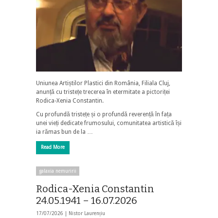
Uniunea Artiștilor Plastici din România, Filiala Cluj,
anunță cu tristețe trecerea în etermitate a pictoriței
Rodica-Xenia Constantin.
Cu profundă tristețe și o profundă reverență în fața
unei vieți dedicate frumosului, comunitatea artistică își
ia rămas bun de la …
Read More
galaxia nemuririi
Rodica-Xenia Constantin
24.05.1941 – 16.07.2026
17/07/2026 |
Nistor Laurențiu