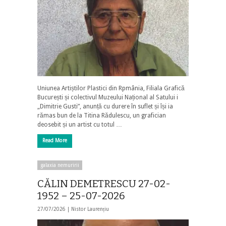
Uniunea Artiștilor Plastici din Rpmânia, Filiala Grafică
București și colectivul Muzeului Național al Satului i
„Dimitrie Gusti”, anunță cu durere în suflet și își ia
rămas bun de la Titina Rădulescu, un grafician
deosebit și un artist cu totul …
Read More
galaxia nemuririi
CĂLIN DEMETRESCU 27-02-
1952 – 25-07-2026
27/07/2026 |
Nistor Laurențiu