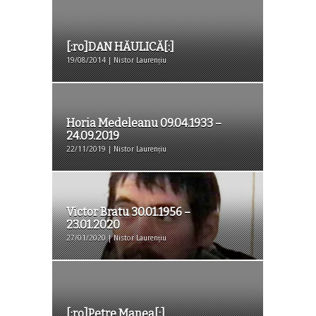
[:ro]DAN HĂULICĂ[:]
19/08/2014 | Nistor Laurențiu
Horia Medeleanu 09.04.1933 –
24.09.2019
22/11/2019 | Nistor Laurențiu
Victor Bratu 30.01.1956 –
23.01.2020
27/01/2020 | Nistor Laurențiu
[:ro]Petre Manea[:]