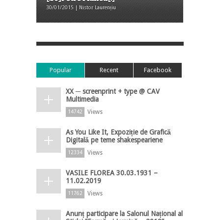
30/01/2015 | Nistor Laurențiu
Popular
Recent
Facebook
XX ─ screenprint + type @ CAV
Multimedia
Views
14742
As You Like It, Expoziție de Grafică
Digitală pe teme shakespeariene
Views
12334
VASILE FLOREA 30.03.1931 –
11.02.2019
Views
11762
Anunț participare la Salonul Național al