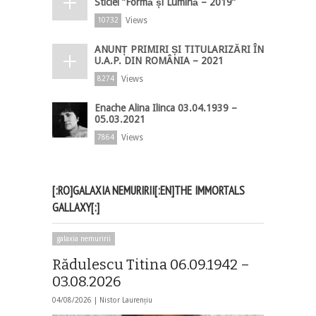
Sticlei ”Formă și Lumină – 2019”
Views
10732
ANUNȚ PRIMIRI ȘI TITULARIZĂRI ÎN
U.A.P. DIN ROMÂNIA – 2021
Views
8274
Enache Alina Ilinca 03.04.1939 –
05.03.2021
Views
7864
[:RO]GALAXIA NEMURIRII[:EN]THE IMMORTALS
GALLAXY[:]
galaxia nemuririi
Rădulescu Titina 06.09.1942 –
03.08.2026
04/08/2026 |
Nistor Laurențiu