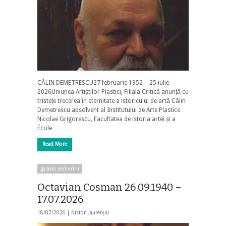
CĂLIN DEMETRESCU27 februarie 1952 – 25 iulie
2026Uniunea Artiștilor Plastici, Filiala Critică anunță cu
tristețe trecerea în eternitate a istoricului de artă Călin
Demetrescu absolvent al Institutului de Arte Plastice
Nicolae Grigorescu, Facultatea de istoria artei și a
École …
Read More
galaxia nemuririi
Octavian Cosman 26.09.1940 –
17.07.2026
18/07/2026 |
Nistor Laurențiu