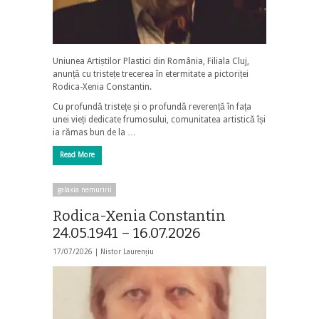
Uniunea Artiștilor Plastici din România, Filiala Cluj,
anunță cu tristețe trecerea în etermitate a pictoriței
Rodica-Xenia Constantin.
Cu profundă tristețe și o profundă reverență în fața
unei vieți dedicate frumosului, comunitatea artistică își
ia rămas bun de la …
Read More
galaxia nemuririi
Rodica-Xenia Constantin
24.05.1941 – 16.07.2026
17/07/2026 |
Nistor Laurențiu