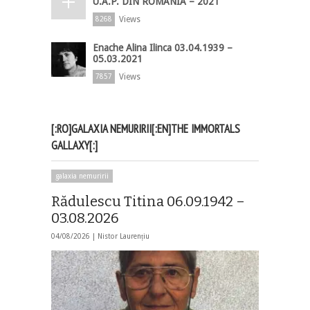
U.A.P. DIN ROMÂNIA – 2021
Views
8268
Enache Alina Ilinca 03.04.1939 –
05.03.2021
Views
7857
[:RO]GALAXIA NEMURIRII[:EN]THE IMMORTALS
GALLAXY[:]
galaxia nemuririi
Rădulescu Titina 06.09.1942 –
03.08.2026
04/08/2026 |
Nistor Laurențiu