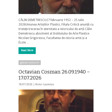
CĂLIN DEMETRESCU27 februarie 1952 – 25 iulie
2026Uniunea Artiștilor Plastici, Filiala Critică anunță cu
tristețe trecerea în eternitate a istoricului de artă Călin
Demetrescu absolvent al Institutului de Arte Plastice
Nicolae Grigorescu, Facultatea de istoria artei și a
École …
Read More
galaxia nemuririi
Octavian Cosman 26.09.1940 –
17.07.2026
18/07/2026 |
Nistor Laurențiu