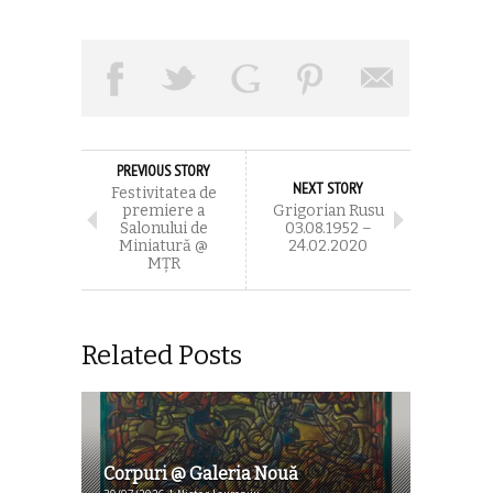
PREVIOUS STORY
NEXT STORY
Festivitatea de
premiere a
Grigorian Rusu
Salonului de
03.08.1952 –
Miniatură @
24.02.2020
MȚR
Related Posts
Corpuri @ Galeria Nouă