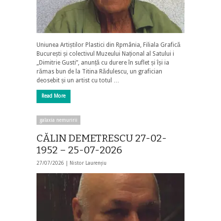
Uniunea Artiștilor Plastici din Rpmânia, Filiala Grafică
București și colectivul Muzeului Național al Satului i
„Dimitrie Gusti”, anunță cu durere în suflet și își ia
rămas bun de la Titina Rădulescu, un grafician
deosebit și un artist cu totul …
Read More
galaxia nemuririi
CĂLIN DEMETRESCU 27-02-
1952 – 25-07-2026
27/07/2026 |
Nistor Laurențiu