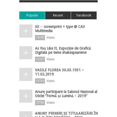
Popular
Recent
Facebook
XX ─ screenprint + type @ CAV
Multimedia
Views
14739
As You Like It, Expoziție de Grafică
Digitală pe teme shakespeariene
Views
12327
VASILE FLOREA 30.03.1931 –
11.02.2019
Views
11754
Anunț participare la Salonul Național al
Sticlei ”Formă și Lumină – 2019”
Views
10726
ANUNȚ PRIMIRI ȘI TITULARIZĂRI ÎN