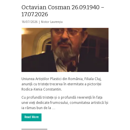
Octavian Cosman 26.09.1940 –
17.07.2026
18/07/2026 |
Nistor Laurențiu
Uniunea Artiștilor Plastici din România, Filiala Cluj,
anunță cu tristețe trecerea în etermitate a pictoriței
Rodica-Xenia Constantin.
Cu profundă tristețe și o profundă reverență în fața
unei vieți dedicate frumosului, comunitatea artistică își
ia rămas bun de la …
Read More