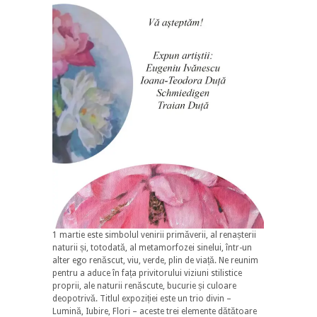
1 martie este simbolul venirii primăverii, al renașterii
naturii și, totodată, al metamorfozei sinelui, într-un
alter ego renăscut, viu, verde, plin de viață. Ne reunim
pentru a aduce în fața privitorului viziuni stilistice
proprii, ale naturii renăscute, bucurie și culoare
deopotrivă. Titlul expoziției este un trio divin –
Lumină, Iubire, Flori – aceste trei elemente dătătoare