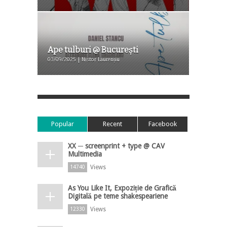
Ape tulburi @ Bucureşti
03/09/2025 | Nistor Laurențiu
Popular
Recent
Facebook
XX ─ screenprint + type @ CAV
Multimedia
Views
14740
As You Like It, Expoziție de Grafică
Digitală pe teme shakespeariene
Views
12330