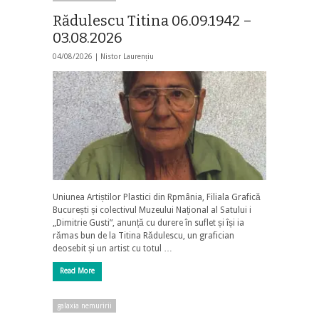
Rădulescu Titina 06.09.1942 –
03.08.2026
04/08/2026 |
Nistor Laurențiu
Uniunea Artiștilor Plastici din Rpmânia, Filiala Grafică
București și colectivul Muzeului Național al Satului i
„Dimitrie Gusti”, anunță cu durere în suflet și își ia
rămas bun de la Titina Rădulescu, un grafician
deosebit și un artist cu totul …
Read More
galaxia nemuririi