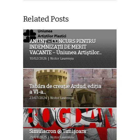
Related Posts
ANUNŢ – CONCURS PENTRU
INDEMNIZAȚII DE MERIT
VACANTE – Uniunea Artiștilor...
10/02/2026 | Nistor Laurențiu
Tabăra de creaţie Ardud, ediţia
a VI-a...
23/07/2024 | Nistor Laurențiu
Simulacron @ Timişoara
29/01/2025 | Nistor Laurențiu