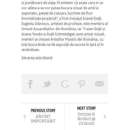
și purtătoare de viața. Promitem că aceia care ni se
vor alătura se vor putea bucura vizual de artă la
superlativ, petale de culoare, buchete de flori
imortalizate pe pânză”, a fost mesajul Ioanei Duță.
Eugeniu Ivănescu, arhitect de profesie, este membru al
Uniunii Acuareliștilor din România, iar Traian Duță și
Ioana-Teodora Duță Schmiedigen sunt artiști vizuali,
membri ai Uniunii Artiștilor Plastici din România, cu
toții bucurându-se de expoziții de succes în țară și în
străinătate.
Intrarea este liberă!
NEXT STORY
PREVIOUS STORY
Semne &
ANUNŢ
Noduri @
IMPORTANT
Orizont