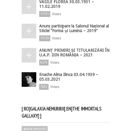
VASILE FLOREA 30.03.1931 –
11.02.2019
Views
11757
Anunț participare la Salonul Național al
Sticlei ”Formă și Lumină – 2019”
Views
10729
ANUNȚ PRIMIRI ȘI TITULARIZĂRI ÎN
U.A.P. DIN ROMÂNIA – 2021
Views
8270
Enache Alina Ilinca 03.04.1939 –
05.03.2021
Views
7862
[:RO]GALAXIA NEMURIRII[:EN]THE IMMORTALS
GALLAXY[:]
galaxia nemuririi