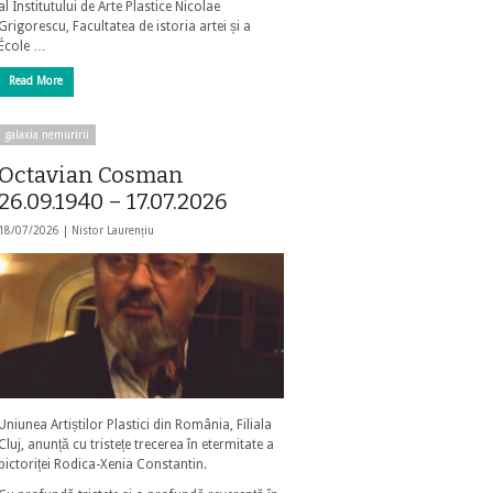
al Institutului de Arte Plastice Nicolae
Grigorescu, Facultatea de istoria artei și a
École …
Read More
galaxia nemuririi
Octavian Cosman
26.09.1940 – 17.07.2026
18/07/2026 |
Nistor Laurențiu
Uniunea Artiștilor Plastici din România, Filiala
Cluj, anunță cu tristețe trecerea în etermitate a
pictoriței Rodica-Xenia Constantin.