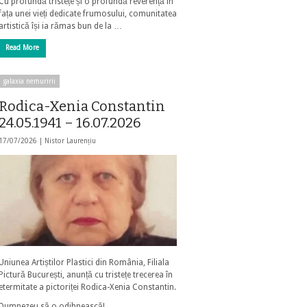
Cu profundă tristețe și o profundă reverență în
fața unei vieți dedicate frumosului, comunitatea
artistică își ia rămas bun de la …
Read More
galaxia nemuririi
Rodica-Xenia Constantin
24.05.1941 – 16.07.2026
17/07/2026 |
Nistor Laurențiu
Uniunea Artiștilor Plastici din România, Filiala
Pictură București, anunță cu tristețe trecerea în
etermitate a pictoriței Rodica-Xenia Constantin.
Dumnezeu să o odihnească!