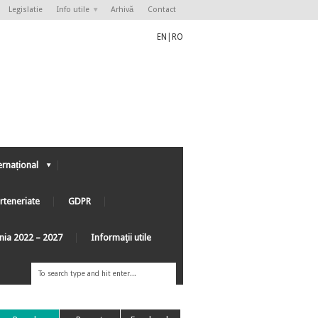
Legislatie
Info utile
Arhivă
Contact
EN
|
RO
ernațional
rteneriate
GDPR
ânia 2022 – 2027
Informaţii utile