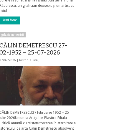
durere în suflet și își ia rămas bun de la Titina
Rădulescu, un grafician deosebit și un artist cu
totul …
Read More
galaxia nemuririi
CĂLIN DEMETRESCU 27-
02-1952 – 25-07-2026
27/07/2026 |
Nistor Laurențiu
CĂLIN DEMETRESCU27 februarie 1952 – 25
iulie 2026Uniunea Artiștilor Plastici, Filiala
Critică anunță cu tristețe trecerea în eternitate a
istoricului de artă Călin Demetrescu absolvent