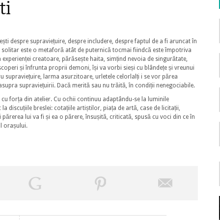
ti
ești despre supraviețuire, despre includere, despre faptul de a fi aruncat în
l solitar este o metaforă atât de puternică tocmai fiindcă este împotriva
te a experienței creatoare, părăsește haita, simțind nevoia de singurătate,
scoperi și înfrunta proprii demoni, își va vorbi sieși cu blândețe și vreunui
ru supraviețuire, larma asurzitoare, urletele celorlalți i se vor părea
asupra supraviețuirii. Dacă merită sau nu trăită, în condiții nenegociabile.
s cu forța din atelier. Cu ochii continuu adaptându-se la luminile
iscuțiile breslei: cotațiile artiștilor, piața de artă, case de licitații,
 părerea lui va fi și ea o părere, însușită, criticată, spusă cu voci din ce în
l orașului.