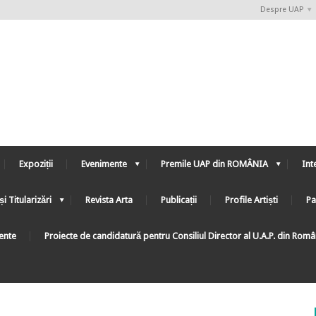
Despre UAP
Expoziții
Evenimente
Premile UAP din ROMÂNIA
Int
și Titularizări
Revista Arta
Publicații
Profile Artiști
Pa
ente
Proiecte de candidatură pentru Consiliul Director al U.A.P. din Rom