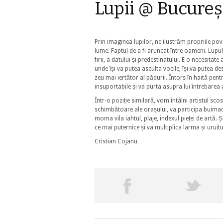
Lupii @ Bucureș
Prin imaginea lupilor, ne ilustrăm propriile pov
lume. Faptul de a fi aruncat între oameni. Lupu
firii, a datului și predestinatului. E o necesita
unde își va putea asculta vocile, își va putea de
zeu mai iertător al pădurii. Întors în haită pent
insuportabile și va purta asupra lui întrebarea 
Într-o poziție similară, vom întâlni artistul sco
schimbătoare ale orașului, va participa buimac la d
moma vila iahtul, plaje, indexul pieței de artă. Și
ce mai puternice și va multiplica larma și uruitu
Cristian Cojanu