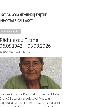
[:RO]GALAXIA NEMURIRII[:EN]THE
IMMORTALS GALLAXY[:]
galaxia nemuririi
Rădulescu Titina
06.09.1942 – 03.08.2026
04/08/2026 |
Nistor Laurențiu
Uniunea Artiștilor Plastici din Rpmânia, Filiala
Grafică București și colectivul Muzeului
Național al Satului i „Dimitrie Gusti”, anunță cu