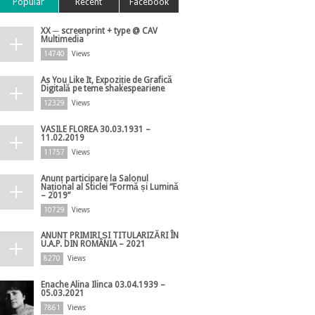
Popular
Recent
Facebook
XX ─ screenprint + type @ CAV
Multimedia
14740
Views
As You Like It, Expoziție de Grafică
Digitală pe teme shakespeariene
12329
Views
VASILE FLOREA 30.03.1931 –
11.02.2019
11757
Views
Anunț participare la Salonul
Național al Sticlei ”Formă și Lumină
– 2019”
10729
Views
ANUNȚ PRIMIRI ȘI TITULARIZĂRI ÎN
U.A.P. DIN ROMÂNIA – 2021
8270
Views
Enache Alina Ilinca 03.04.1939 –
05.03.2021
7861
Views