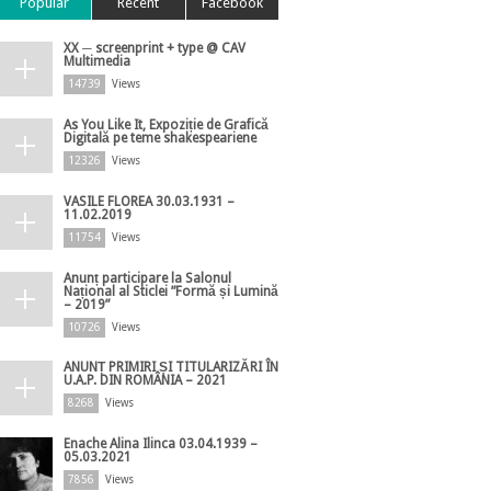
Popular
Recent
Facebook
XX ─ screenprint + type @ CAV
Multimedia
14739
Views
As You Like It, Expoziție de Grafică
Digitală pe teme shakespeariene
12326
Views
VASILE FLOREA 30.03.1931 –
11.02.2019
11754
Views
Anunț participare la Salonul
Național al Sticlei ”Formă și Lumină
– 2019”
10726
Views
ANUNȚ PRIMIRI ȘI TITULARIZĂRI ÎN
U.A.P. DIN ROMÂNIA – 2021
8268
Views
Enache Alina Ilinca 03.04.1939 –
05.03.2021
7856
Views