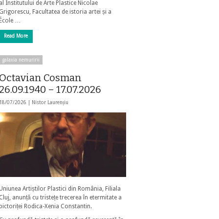
al Institutului de Arte Plastice Nicolae
Grigorescu, Facultatea de istoria artei și a
École …
Read More
galaxia nemuririi
Octavian Cosman
26.09.1940 – 17.07.2026
18/07/2026 |
Nistor Laurențiu
Uniunea Artiștilor Plastici din România, Filiala
Cluj, anunță cu tristețe trecerea în etermitate a
pictoriței Rodica-Xenia Constantin.