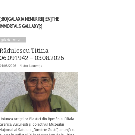
[:RO]GALAXIA NEMURIRII[:EN]THE
IMMORTALS GALLAXY[:]
galaxia nemuririi
Rădulescu Titina
06.09.1942 – 03.08.2026
04/08/2026 |
Nistor Laurențiu
Uniunea Artiștilor Plastici din Rpmânia, Filiala
Grafică București și colectivul Muzeului
Național al Satului i „Dimitrie Gusti”, anunță cu