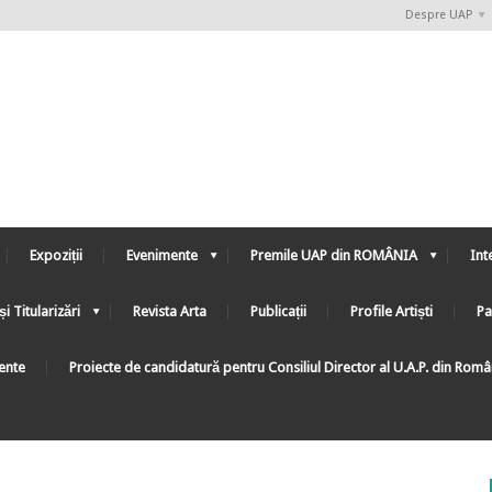
Despre UAP
Expoziții
Evenimente
Premile UAP din ROMÂNIA
Int
și Titularizări
Revista Arta
Publicații
Profile Artiști
Pa
ente
Proiecte de candidatură pentru Consiliul Director al U.A.P. din Rom