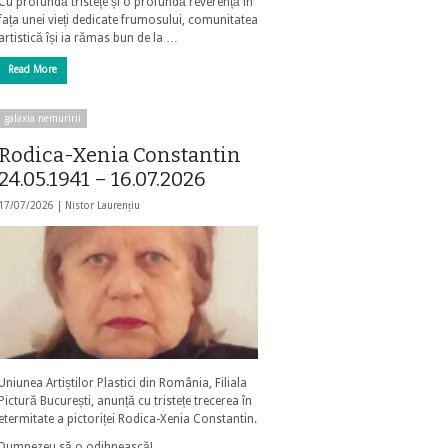
Cu profundă tristețe și o profundă reverență în
fața unei vieți dedicate frumosului, comunitatea
artistică își ia rămas bun de la …
Read More
galaxia nemuririi
Rodica-Xenia Constantin
24.05.1941 – 16.07.2026
17/07/2026 |
Nistor Laurențiu
Uniunea Artiștilor Plastici din România, Filiala
Pictură București, anunță cu tristețe trecerea în
etermitate a pictoriței Rodica-Xenia Constantin.
Dumnezeu să o odihnească!