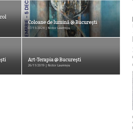
rol
Coloane de lumină @ Bucureşti
07/11/2024 | Nistor Laurențiu
ști
Art-Terapia @ București
26/11/2019 | Nistor Laurențiu