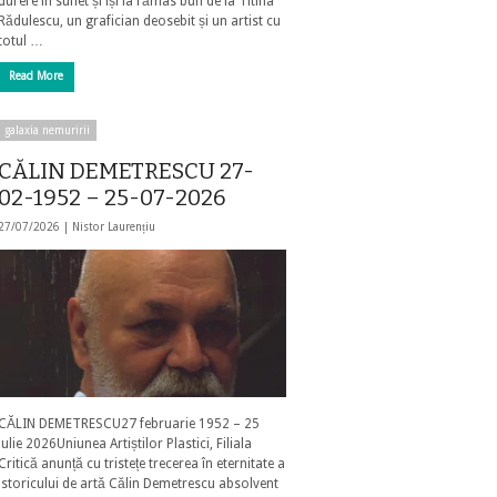
durere în suflet și își ia rămas bun de la Titina
Rădulescu, un grafician deosebit și un artist cu
totul …
Read More
galaxia nemuririi
CĂLIN DEMETRESCU 27-
02-1952 – 25-07-2026
27/07/2026 |
Nistor Laurențiu
CĂLIN DEMETRESCU27 februarie 1952 – 25
iulie 2026Uniunea Artiștilor Plastici, Filiala
Critică anunță cu tristețe trecerea în eternitate a
istoricului de artă Călin Demetrescu absolvent