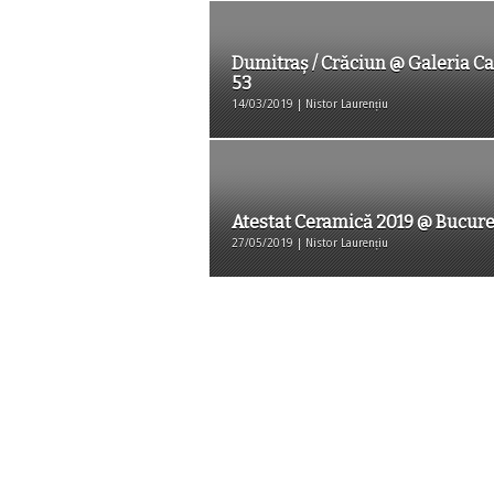
Dumitraș / Crăciun @ Galeria Ca
53
14/03/2019 | Nistor Laurențiu
Atestat Ceramică 2019 @ Bucure
27/05/2019 | Nistor Laurențiu