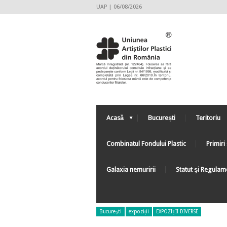
UAP | 06/08/2026
Acasă
București
Teritoriu
Combinatul Fondului Plastic
Primiri 
Galaxia nemuririi
Statut şi Regulam
Bucureşti
expoziții
EXPOZIȚII DIVERSE