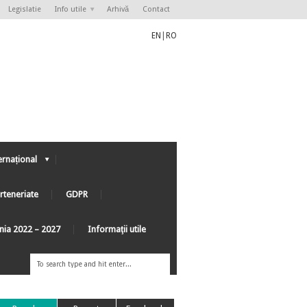
Legislatie
Info utile
Arhivă
Contact
EN
|
RO
ernațional
rteneriate
GDPR
ânia 2022 – 2027
Informaţii utile