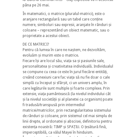
pâna pe 26 mai.
În matematici, o matrice (pluralul-matrici), este o
aranjare rectangulară sau un tabel care conține
numere, simboluri sau expresii, aranjate în rânduri și
coloane – reprezentând un obiect matematic, sau o
proprietate a acestui obiect.
DE CE MATRICI?
Pentru că lumea în care ne naștem, ne dezvoltăm,
evoluăm și murim este o matrice.
Fiecare își are locul său, viața sa și pasiunile sale,
personalitatea și creativitatea individuală. Individualul
se compune cu ceea ce este în jurul fiecărei entități,
creând conexiuni care fac viața să nu fie doar o cale
simplă cu început și sfârșit, ci un univers amplu, în
care legăturile sunt multiple și foarte complexe. Prin
extensie, viața pamântească (la nivelul individului cât
și la nivelul societății și al planetei ca organism) poate
fi tradusă/transpusă prin intermediul
matricei/matricilor, prin rectangularitatea sistemului
de rânduri și coloane, prin sistemul cel mai simplu de
linii drepte, al ordonatei și abscisei, definitoriu pentru
existența noastră: TIMP și SPAȚIU. O țesătură fină,
imperceptibilă, ca vălul Mayei în hinduism.