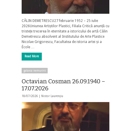
CĂLIN DEMETRESCU27 februarie 1952 – 25 iulie
2026Uniunea Artiștilor Plastici, Filiala Critică anunță cu
tristețe trecerea în eternitate a istoricului de artă Călin
Demetrescu absolvent al Institutului de Arte Plastice
Nicolae Grigorescu, Facultatea de istoria artei și a
École …
Read More
galaxia nemuririi
Octavian Cosman 26.09.1940 –
17.07.2026
18/07/2026 |
Nistor Laurențiu