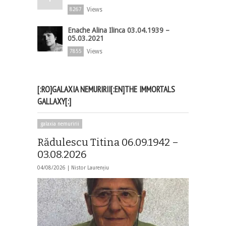
Views
8267
Enache Alina Ilinca 03.04.1939 –
05.03.2021
Views
7855
[:RO]GALAXIA NEMURIRII[:EN]THE IMMORTALS
GALLAXY[:]
galaxia nemuririi
Rădulescu Titina 06.09.1942 –
03.08.2026
04/08/2026 |
Nistor Laurențiu