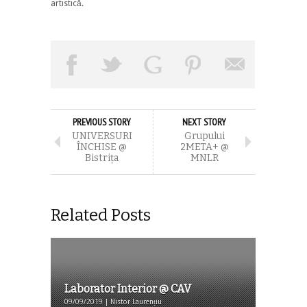
artistică.
PREVIOUS STORY
NEXT STORY
UNIVERSURI
Grupului
ÎNCHISE @
2META+ @
Bistriţa
MNLR
Related Posts
Laborator Interior @ CAV
09/09/2019 | Nistor Laurențiu