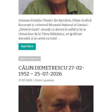
Uniunea Artiștilor Plastici din Rpmânia, Filiala Grafică
București și colectivul Muzeului Național al Satului i
„Dimitrie Gusti”, anunță cu durere în suflet și își ia
rămas bun de la Titina Rădulescu, un grafician
deosebit și un artist cu totul …
Read More
galaxia nemuririi
CĂLIN DEMETRESCU 27-02-
1952 – 25-07-2026
27/07/2026 |
Nistor Laurențiu