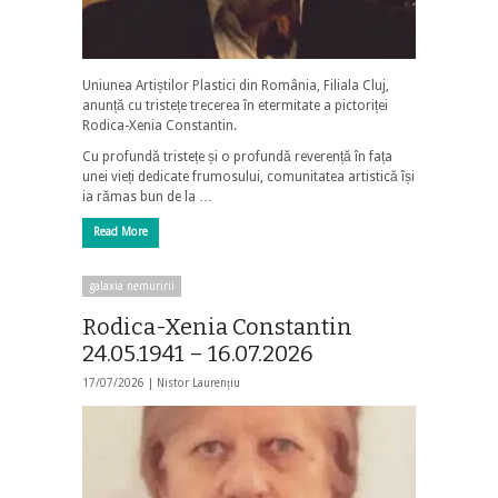
Uniunea Artiștilor Plastici din România, Filiala Cluj,
anunță cu tristețe trecerea în etermitate a pictoriței
Rodica-Xenia Constantin.
Cu profundă tristețe și o profundă reverență în fața
unei vieți dedicate frumosului, comunitatea artistică își
ia rămas bun de la …
Read More
galaxia nemuririi
Rodica-Xenia Constantin
24.05.1941 – 16.07.2026
17/07/2026 |
Nistor Laurențiu