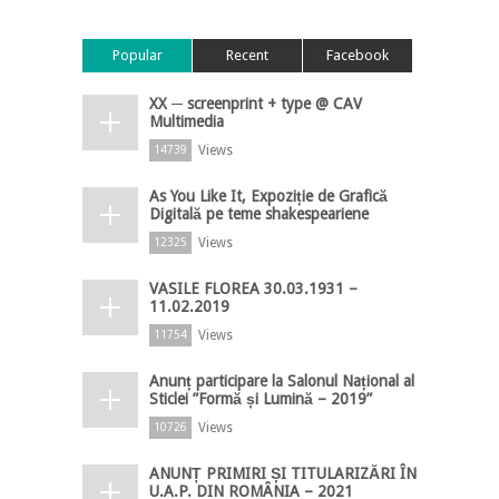
Popular
Recent
Facebook
XX ─ screenprint + type @ CAV
Multimedia
Views
14739
As You Like It, Expoziție de Grafică
Digitală pe teme shakespeariene
Views
12325
VASILE FLOREA 30.03.1931 –
11.02.2019
Views
11754
Anunț participare la Salonul Național al
Sticlei ”Formă și Lumină – 2019”
Views
10726
ANUNȚ PRIMIRI ȘI TITULARIZĂRI ÎN
U.A.P. DIN ROMÂNIA – 2021