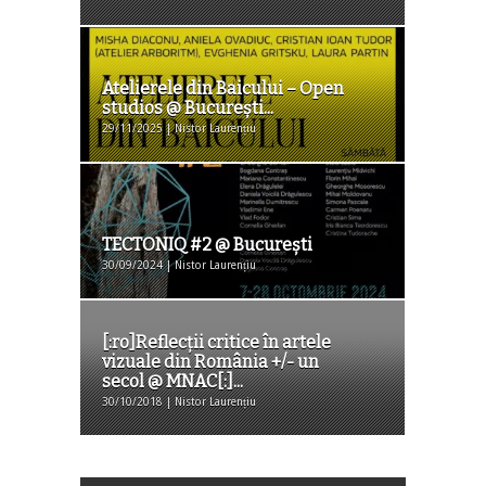
Atelierele din Baicului – Open
studios @ Bucureşti...
29/11/2025 | Nistor Laurențiu
TECTONIQ #2 @ Bucureşti
30/09/2024 | Nistor Laurențiu
[:ro]Reflecții critice în artele
vizuale din România +/- un
secol @ MNAC[:]...
30/10/2018 | Nistor Laurențiu