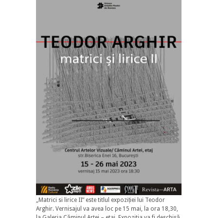
„Matrici si lirice II” este titlul expoziției lui Teodor
Arghir. Vernisajul va avea loc pe 15 mai, la ora 18,30,
la Galeria Căminul Artei – etaj. Expozitia va fi deschisă