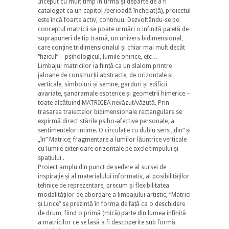
Început cu mult timp în urmă și departe de a fi
catalogat ca un capitol /perioadă încheiat(ă), proiectul
este încă foarte activ, continuu. Dezvoltându-se pe
conceptul matricii se poate urmări o infinită paletă de
suprapuneri de tip tramă, un univers bidimensional,
care conține tridimensionalul și chiar mai mult decât
“fizicul” – psihologicul, lumile onirice, etc…
Limbajul matricilor ia ființă ca un slalom printre
jaloane de construcții abstracte, de orizontale și
verticale, simboluri și semne, garduri și edificii
avariate, șandramale esoterice și geometrii himerice –
toate alcătuind MATRICEA nevăzut/văzută. Prin
trasarea traiectelor bidimensionale rectangulare se
expirmă direct stările psiho-afective personale, a
sentimentelor intime. O circulație cu dublu sens „din” și
„în” Matrice; fragmentare a lumilor lăuntrice verticale
cu lumile exterioare orizontale pe axele timpului și
spațiului .
Proiect amplu din punct de vedere al sursei de
inspirație și al materialului informativ, al posibilităților
tehnice de reprezentare, precum și flexibilitatea
modalităților de abordare a limbajului artistic, “Matrici
și Lirice” se prezintă în forma de față ca o deschidere
de drum, fiind o primă (mică) parte din lumea infinită
a matricilor ce se lasă a fi descoperite sub formă