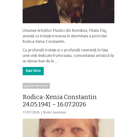
Uniunea Artiștilor Plastici din România, Filiala Cluj,
anunță cu tristețe trecerea în etermitate a pictoriței
Rodica-Xenia Constantin.
Cu profundă tristețe și o profundă reverență în fața
unei vieți dedicate frumosului, comunitatea artistică își
ia rămas bun de la …
Read More
galaxia nemuririi
Rodica-Xenia Constantin
24.05.1941 – 16.07.2026
17/07/2026 |
Nistor Laurențiu