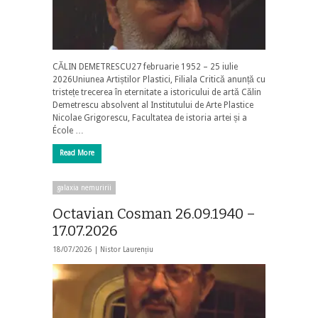
CĂLIN DEMETRESCU27 februarie 1952 – 25 iulie
2026Uniunea Artiștilor Plastici, Filiala Critică anunță cu
tristețe trecerea în eternitate a istoricului de artă Călin
Demetrescu absolvent al Institutului de Arte Plastice
Nicolae Grigorescu, Facultatea de istoria artei și a
École …
Read More
galaxia nemuririi
Octavian Cosman 26.09.1940 –
17.07.2026
18/07/2026 |
Nistor Laurențiu