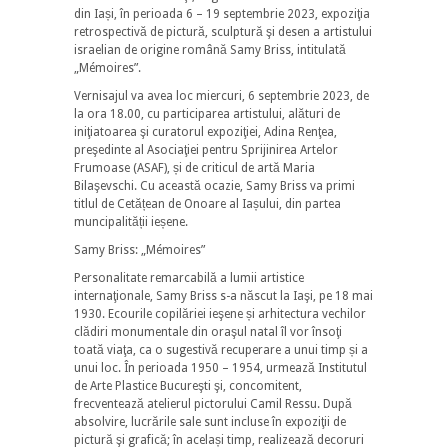
din Iași, în perioada 6 – 19 septembrie 2023, expoziţia
retrospectivă de pictură, sculptură şi desen a artistului
israelian de origine română Samy Briss, intitulată
„Mémoires”.
Vernisajul va avea loc miercuri, 6 septembrie 2023, de
la ora 18.00, cu participarea artistului, alături de
iniţiatoarea şi curatorul expoziţiei, Adina Renţea,
preşedinte al Asociaţiei pentru Sprijinirea Artelor
Frumoase (ASAF), și de criticul de artă Maria
Bilaşevschi. Cu această ocazie, Samy Briss va primi
titlul de Cetățean de Onoare al Iașului, din partea
muncipalității ieșene.
Samy Briss: „Mémoires”
Personalitate remarcabilă a lumii artistice
internaţionale, Samy Briss s-a născut la Iaşi, pe 18 mai
1930. Ecourile copilăriei ieşene și arhitectura vechilor
clădiri monumentale din oraşul natal îl vor însoţi
toată viaţa, ca o sugestivă recuperare a unui timp și a
unui loc. În perioada 1950 – 1954, urmează Institutul
de Arte Plastice Bucureşti şi, concomitent,
frecventează atelierul pictorului Camil Ressu. După
absolvire, lucrările sale sunt incluse în expoziţii de
pictură şi grafică; în același timp, realizează decoruri