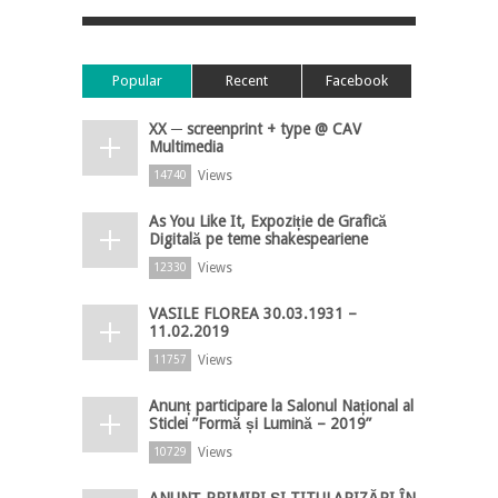
Popular
Recent
Facebook
XX ─ screenprint + type @ CAV
Multimedia
Views
14740
As You Like It, Expoziție de Grafică
Digitală pe teme shakespeariene
Views
12330
VASILE FLOREA 30.03.1931 –
11.02.2019
Views
11757
Anunț participare la Salonul Național al
Sticlei ”Formă și Lumină – 2019”
Views
10729
ANUNȚ PRIMIRI ȘI TITULARIZĂRI ÎN