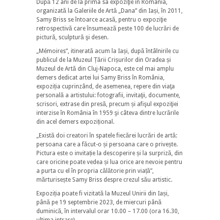
După 12 ani de la prima sa expoziţie în România,
organizată la Galeriile de Artă „Dana” din Iași, în 2011,
Samy Briss se întoarce acasă, pentru o expoziţie
retrospectivă care însumează peste 100 de lucrări de
pictură, sculptură şi desen.
„Mémoires”, itinerată acum la Iași, după întâlnirile cu
publicul de la Muzeul Țării Crișurilor din Oradea și
Muzeul de Artă din Cluj-Napoca, este cel mai amplu
demers dedicat artei lui Samy Briss în România,
expoziția cuprinzând, de asemenea, repere din viaţa
personală a artistului: fotografii, invitaţii, documente,
scrisori, extrase din presă, precum și afişul expoziţiei
interzise în România în 1959 şi câteva dintre lucrările
din acel demers expozițional.
„Există doi creatori în spatele fiecărei lucrări de artă:
persoana care a făcut-o și persoana care o privește.
Pictura este o invitație la descoperire și la surpriză, din
care oricine poate vedea și lua orice are nevoie pentru
a purta cu el în propria călătorie prin viață”,
mărturisește Samy Briss despre crezul său artistic.
Expoziția poate fi vizitată la Muzeul Unirii din Iași,
până pe 19 septembrie 2023, de miercuri până
duminică, în intervalul orar 10.00 – 17.00 (ora 16.30,
ultima intrare).