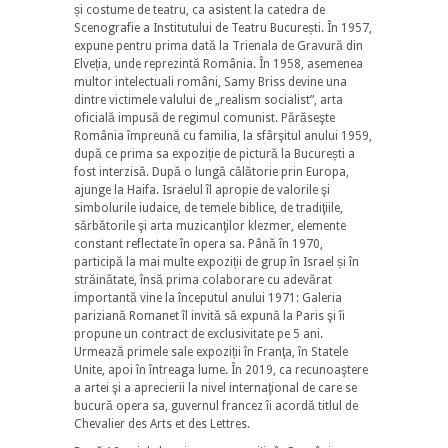
și costume de teatru, ca asistent la catedra de
Scenografie a Institutului de Teatru București. În 1957,
expune pentru prima dată la Trienala de Gravură din
Elveția, unde reprezintă România. În 1958, asemenea
multor intelectuali români, Samy Briss devine una
dintre victimele valului de „realism socialist”, arta
oficială impusă de regimul comunist. Părăseşte
România împreună cu familia, la sfârşitul anului 1959,
după ce prima sa expoziție de pictură la București a
fost interzisă. După o lungă călătorie prin Europa,
ajunge la Haifa. Israelul îl apropie de valorile şi
simbolurile iudaice, de temele biblice, de tradiţiile,
sărbătorile şi arta muzicanţilor klezmer, elemente
constant reflectate în opera sa. Până în 1970,
participă la mai multe expoziții de grup în Israel și în
străinătate, însă prima colaborare cu adevărat
importantă vine la începutul anului 1971: Galeria
pariziană Romanet îl invită să expună la Paris şi îi
propune un contract de exclusivitate pe 5 ani.
Urmează primele sale expoziții în Franţa, în Statele
Unite, apoi în întreaga lume. În 2019, ca recunoaştere
a artei şi a aprecierii la nivel internaţional de care se
bucură opera sa, guvernul francez îi acordă titlul de
Chevalier des Arts et des Lettres.