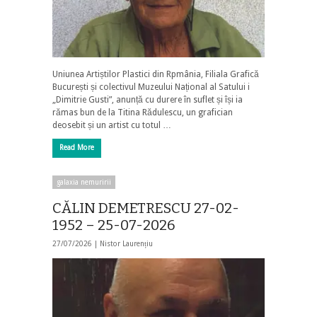
Uniunea Artiștilor Plastici din Rpmânia, Filiala Grafică
București și colectivul Muzeului Național al Satului i
„Dimitrie Gusti”, anunță cu durere în suflet și își ia
rămas bun de la Titina Rădulescu, un grafician
deosebit și un artist cu totul …
Read More
galaxia nemuririi
CĂLIN DEMETRESCU 27-02-
1952 – 25-07-2026
27/07/2026 |
Nistor Laurențiu