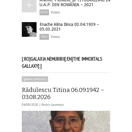
U.A.P. DIN ROMÂNIA – 2021
Views
8270
Enache Alina Ilinca 03.04.1939 –
05.03.2021
Views
7862
[:RO]GALAXIA NEMURIRII[:EN]THE IMMORTALS
GALLAXY[:]
galaxia nemuririi
Rădulescu Titina 06.09.1942 –
03.08.2026
04/08/2026 |
Nistor Laurențiu