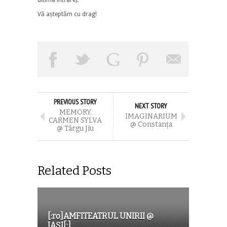
Vă așteptăm cu drag!
PREVIOUS STORY
NEXT STORY
MEMORY.
IMAGINARIUM
CARMEN SYLVA
@ Constanţa
@ Târgu Jiu
Related Posts
[:ro]AMFITEATRUL UNIRII @
IAȘI[:]