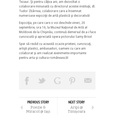
Tezaur. Şi pentru câţiva ani, am dezvoltat o
colaborare minunată cu directorul acestei instituţii, dl.
Tudor Zbârnea, colaborare care a însemnat
numeroase expoziţii de artă plastică şi decorativă!
Expoziţia, pe care care o voi deschide vineri, 20
septembrie, ora 16, la Muzeul Naţional de Artă al
Moldovei de la Chişinău, continuă demersul de a-i face
cunoscută şi apreciată opera pictorului Samy Briss!
Sper să revăd cu această ocazie prieteni, cunoscuţi,
artişti plastici, ambasadori, oameni cu care am
colaborat şi am realizat evenimente importante
pentru arta şi cultura românească!
PREVIOUS STORY
NEXT STORY
Poezie &
Aripi @
Miracol @ Iaşi
Timişoara