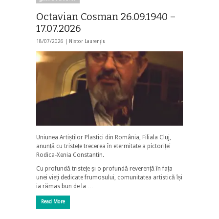
Octavian Cosman 26.09.1940 –
17.07.2026
18/07/2026 |
Nistor Laurențiu
Uniunea Artiștilor Plastici din România, Filiala Cluj,
anunță cu tristețe trecerea în etermitate a pictoriței
Rodica-Xenia Constantin.
Cu profundă tristețe și o profundă reverență în fața
unei vieți dedicate frumosului, comunitatea artistică își
ia rămas bun de la …
Read More