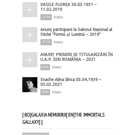
VASILE FLOREA 30.03.1931 –
11.02.2019
Views
11756
Anunț participare la Salonul Național al
Sticlei ”Formă și Lumină – 2019”
Views
10729
ANUNȚ PRIMIRI ȘI TITULARIZĂRI ÎN
U.A.P. DIN ROMÂNIA – 2021
Views
8268
Enache Alina Ilinca 03.04.1939 –
05.03.2021
Views
7860
[:RO]GALAXIA NEMURIRII[:EN]THE IMMORTALS
GALLAXY[:]