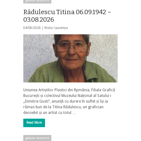
galaxia nemuririi
Rădulescu Titina 06.09.1942 –
03.08.2026
04/08/2026 |
Nistor Laurențiu
Uniunea Artiștilor Plastici din Rpmânia, Filiala Grafică
București și colectivul Muzeului Național al Satului i
„Dimitrie Gusti”, anunță cu durere în suflet și își ia
rămas bun de la Titina Rădulescu, un grafician
deosebit și un artist cu totul …
Read More
galaxia nemuririi