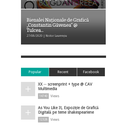
28/06/2024 | Nistor Laurențiu
Bienalei Naționale de Grafică
„Constantin Găvenea” @
Tulcea...
27/08/2020 | Nistor Laurențiu
Popular
Recent
Facebook
XX ─ screenprint + type @ CAV
Multimedia
Views
14740
As You Like It, Expoziție de Grafică
Digitală pe teme shakespeariene
Views
12328