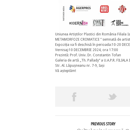
Uniunea Artiștilor Plastici din România Filiala Ia
METAMORFOZE CROMATICE ” semnată de artist
Expoziția va fi deschisă în perioada:10-20 DE
Vernisaj:10 DECEMBRIE 2024, ora 17:00
Prezintă: Prof. Univ. Dr. Constantin Tofan
Galeria de artă „Th. Pallady” a U.A.P.R. FILIALA 
Str. Al. Lăpușneanu nr. 7-9, Iași
Vă așteptăm!
PREVIOUS STORY