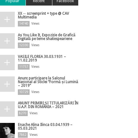
Popular
Recent
Facebook
XX ─ screenprint + type @ CAV
Multimedia
14740
Views
As You Like It, Expoziție de Grafică
Digitală pe teme shakespeariene
12330
Views
VASILE FLOREA 30.03.1931 –
11.02.2019
11757
Views
Anunț participare la Salonul
Național al Sticlei ”Formă și Lumină
– 2019”
10729
Views
ANUNȚ PRIMIRI ȘI TITULARIZĂRI ÎN
U.A.P. DIN ROMÂNIA – 2021
8270
Views
Enache Alina Ilinca 03.04.1939 –
05.03.2021
7862
Views