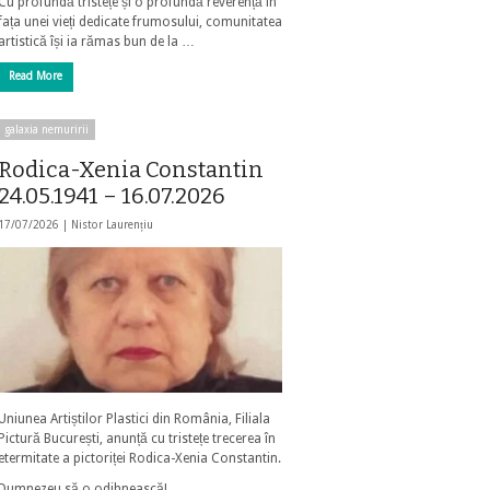
Cu profundă tristețe și o profundă reverență în
fața unei vieți dedicate frumosului, comunitatea
artistică își ia rămas bun de la …
Read More
galaxia nemuririi
Rodica-Xenia Constantin
24.05.1941 – 16.07.2026
17/07/2026 |
Nistor Laurențiu
Uniunea Artiștilor Plastici din România, Filiala
Pictură București, anunță cu tristețe trecerea în
etermitate a pictoriței Rodica-Xenia Constantin.
Dumnezeu să o odihnească!