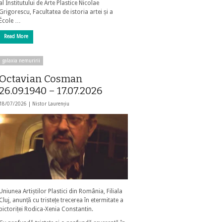
al Institutului de Arte Plastice Nicolae
Grigorescu, Facultatea de istoria artei și a
École …
Read More
galaxia nemuririi
Octavian Cosman
26.09.1940 – 17.07.2026
18/07/2026 |
Nistor Laurențiu
Uniunea Artiștilor Plastici din România, Filiala
Cluj, anunță cu tristețe trecerea în etermitate a
pictoriței Rodica-Xenia Constantin.