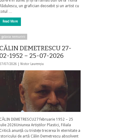
durere în suflet și își ia rămas bun de la Titina
Rădulescu, un grafician deosebit și un artist cu
totul …
Read More
galaxia nemuririi
CĂLIN DEMETRESCU 27-
02-1952 – 25-07-2026
27/07/2026 |
Nistor Laurențiu
CĂLIN DEMETRESCU27 februarie 1952 – 25
iulie 2026Uniunea Artiștilor Plastici, Filiala
Critică anunță cu tristețe trecerea în eternitate a
istoricului de artă Călin Demetrescu absolvent