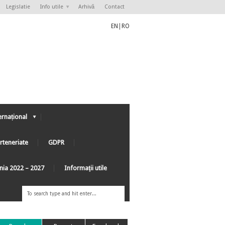
Legislatie
Info utile
Arhivă
Contact
EN
|
RO
ernațional
rteneriate
GDPR
ânia 2022 – 2027
Informaţii utile