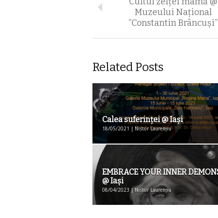
Cultul zeiței mamă @
Muzeului Național
”Constantin Brâncuși”
Related Posts
Calea suferinței @ Iași
18/05/2021 | Nistor Laurențiu
EMBRACE YOUR INNER DEMONS
@ Iaşi
08/04/2023 | Nistor Laurențiu