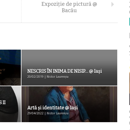
Expoziţie de pictură @
Bacău
NESCRIS ÎN INIMA DE NISIP… @ Iași
20/02/2019 | Nistor Laurențiu
 II
Artă și identitate @ Iași
29/04/2022 | Nistor Laurențiu