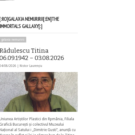
[:RO]GALAXIA NEMURIRII[:EN]THE
IMMORTALS GALLAXY[:]
galaxia nemuririi
Rădulescu Titina
06.09.1942 – 03.08.2026
04/08/2026 |
Nistor Laurențiu
Uniunea Artiștilor Plastici din Rpmânia, Filiala
Grafică București și colectivul Muzeului
Național al Satului i „Dimitrie Gusti”, anunță cu