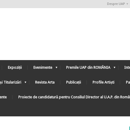
Despre UAP
Expoziții
Evenimente
Premile UAP din ROMÂNIA
Int
și Titularizări
Revista Arta
Publicații
Profile Artiști
Pa
ente
Proiecte de candidatură pentru Consiliul Director al U.A.P. din Rom