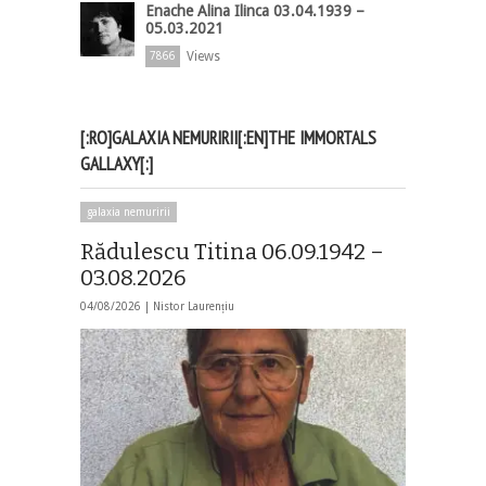
Enache Alina Ilinca 03.04.1939 –
05.03.2021
Views
7866
[:RO]GALAXIA NEMURIRII[:EN]THE IMMORTALS
GALLAXY[:]
galaxia nemuririi
Rădulescu Titina 06.09.1942 –
03.08.2026
04/08/2026 |
Nistor Laurențiu