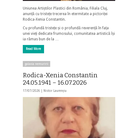
Uniunea Artiștilor Plastici din România, Filiala Cluj,
anunță cu tristețe trecerea în etermitate a pictoriței
Rodica-Xenia Constantin.
Cu profundă tristețe și o profundă reverență în fața
unei vieți dedicate frumosului, comunitatea artistică își
ia rămas bun de la …
Read More
galaxia nemuririi
Rodica-Xenia Constantin
24.05.1941 – 16.07.2026
17/07/2026 |
Nistor Laurențiu