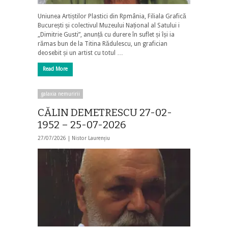
Uniunea Artiștilor Plastici din Rpmânia, Filiala Grafică
București și colectivul Muzeului Național al Satului i
„Dimitrie Gusti”, anunță cu durere în suflet și își ia
rămas bun de la Titina Rădulescu, un grafician
deosebit și un artist cu totul …
Read More
galaxia nemuririi
CĂLIN DEMETRESCU 27-02-
1952 – 25-07-2026
27/07/2026 |
Nistor Laurențiu