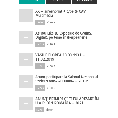
XX ─ screenprint + type @ CAV
Multimedia
Views
14743
As You Like It, Expoziție de Grafică
Digitală pe teme shakespeariene
Views
12334
VASILE FLOREA 30.03.1931 –
11.02.2019
Views
11762
Anunț participare la Salonul Național al
Sticlei ”Formă și Lumină – 2019”
Views
10732
ANUNȚ PRIMIRI ȘI TITULARIZĂRI ÎN
U.A.P. DIN ROMÂNIA – 2021
Views
8276