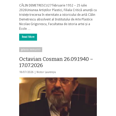
CĂLIN DEMETRESCU27 februarie 1952 – 25 iulie
2026Uniunea Artiștilor Plastici, Filiala Critică anunță cu
tristețe trecerea în eternitate a istoricului de artă Călin
Demetrescu absolvent al Institutului de Arte Plastice
Nicolae Grigorescu, Facultatea de istoria artei și a
École …
Read More
galaxia nemuririi
Octavian Cosman 26.09.1940 –
17.07.2026
18/07/2026 |
Nistor Laurențiu