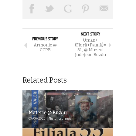
NEXT STORY
PREVIOUS STORY
Uman+
Armonie @
(Floră+Faună)=
CCPB
81„ @ Muzeul
Judeţean Buzău
Related Posts
Materie @ Buzău
09/06/2023 | Nistor Laurențiu