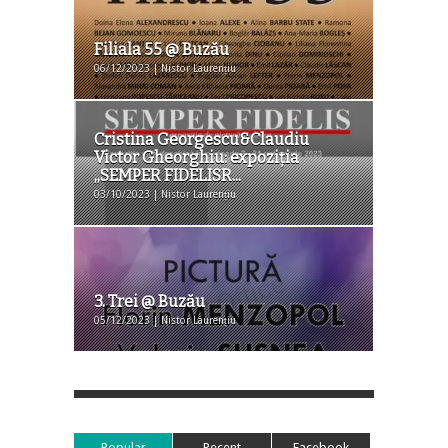
Filiala 55 @ Buzău
06/12/2023 | Nistor Laurențiu
Cristina Georgescu&Claudiu
Victor Gheorghiu: expoziția
,,SEMPER FIDELISR...
03/10/2023 | Nistor Laurențiu
3. Trei @ Buzău
05/12/2023 | Nistor Laurențiu
Popular
Recent
Facebook