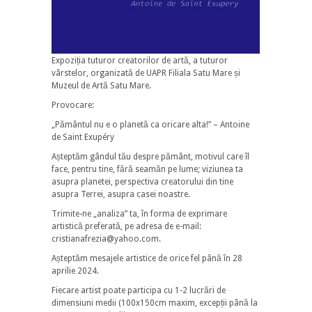
Expoziția tuturor creatorilor de artă, a tuturor
vârstelor, organizată de UAPR Filiala Satu Mare și
Muzeul de Artă Satu Mare.
Provocare:
„Pământul nu e o planetă ca oricare alta!” – Antoine
de Saint Exupéry
Așteptăm gândul tău despre pământ, motivul care îl
face, pentru tine, fără seamăn pe lume; viziunea ta
asupra planetei, perspectiva creatorului din tine
asupra Terrei, asupra casei noastre.
Trimite-ne „analiza” ta, în forma de exprimare
artistică preferată, pe adresa de e-mail:
cristianafrezia@yahoo.com.
Așteptăm mesajele artistice de orice fel până în 28
aprilie 2024.
Fiecare artist poate participa cu 1-2 lucrări de
dimensiuni medii (100x150cm maxim, excepții până la