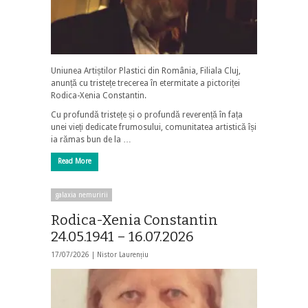
Uniunea Artiștilor Plastici din România, Filiala Cluj,
anunță cu tristețe trecerea în etermitate a pictoriței
Rodica-Xenia Constantin.
Cu profundă tristețe și o profundă reverență în fața
unei vieți dedicate frumosului, comunitatea artistică își
ia rămas bun de la …
Read More
galaxia nemuririi
Rodica-Xenia Constantin
24.05.1941 – 16.07.2026
17/07/2026 |
Nistor Laurențiu