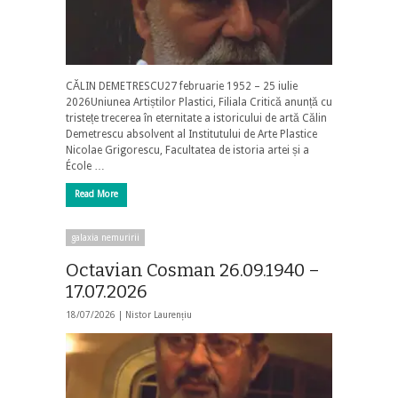
CĂLIN DEMETRESCU27 februarie 1952 – 25 iulie
2026Uniunea Artiștilor Plastici, Filiala Critică anunță cu
tristețe trecerea în eternitate a istoricului de artă Călin
Demetrescu absolvent al Institutului de Arte Plastice
Nicolae Grigorescu, Facultatea de istoria artei și a
École …
Read More
galaxia nemuririi
Octavian Cosman 26.09.1940 –
17.07.2026
18/07/2026 |
Nistor Laurențiu