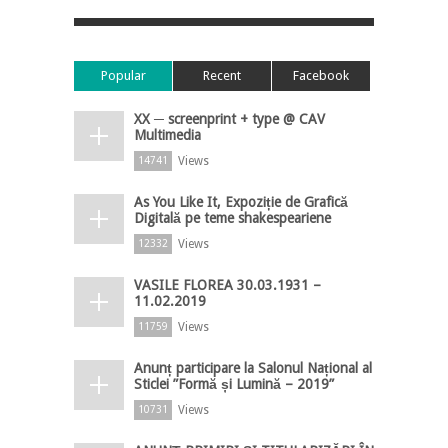
Popular
Recent
Facebook
XX ─ screenprint + type @ CAV
Multimedia
Views
14741
As You Like It, Expoziție de Grafică
Digitală pe teme shakespeariene
Views
12332
VASILE FLOREA 30.03.1931 –
11.02.2019
Views
11759
Anunț participare la Salonul Național al
Sticlei ”Formă și Lumină – 2019”
Views
10731