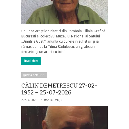
Uniunea Artiștilor Plastici din Rpmânia, Filiala Grafică
București și colectivul Muzeului Național al Satului i
„Dimitrie Gusti”, anunță cu durere în suflet și își ia
rămas bun de la Titina Rădulescu, un grafician
deosebit și un artist cu totul …
Read More
galaxia nemuririi
CĂLIN DEMETRESCU 27-02-
1952 – 25-07-2026
27/07/2026 |
Nistor Laurențiu