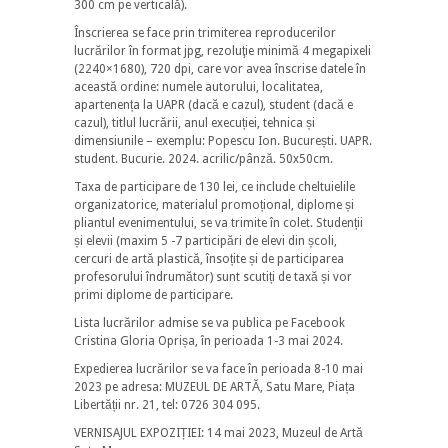
300 cm pe verticală).
Înscrierea se face prin trimiterea reproducerilor
lucrărilor în format jpg, rezoluţie minimă 4 megapixeli
(2240×1680), 720 dpi, care vor avea înscrise datele în
această ordine: numele autorului, localitatea,
apartenența la UAPR (dacă e cazul), student (dacă e
cazul), titlul lucrării, anul execuției, tehnica și
dimensiunile – exemplu: Popescu Ion. București. UAPR.
student. Bucurie. 2024. acrilic/pânză. 50x50cm.
Taxa de participare de 130 lei, ce include cheltuielile
organizatorice, materialul promoțional, diplome și
pliantul evenimentului, se va trimite în colet. Studenții
și elevii (maxim 5 -7 participări de elevi din școli,
cercuri de artă plastică, însoțite și de participarea
profesorului îndrumător) sunt scutiți de taxă și vor
primi diplome de participare.
Lista lucrărilor admise se va publica pe Facebook
Cristina Gloria Oprișa, în perioada 1-3 mai 2024.
Expedierea lucrărilor se va face în perioada 8-10 mai
2023 pe adresa: MUZEUL DE ARTĂ, Satu Mare, Piața
Libertății nr. 21, tel: 0726 304 095.
VERNISAJUL EXPOZIȚIEI: 14 mai 2023, Muzeul de Artă