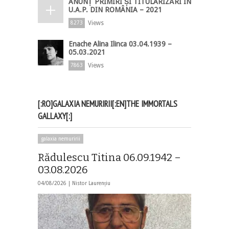
ANUNȚ PRIMIRI ȘI TITULARIZĂRI ÎN
U.A.P. DIN ROMÂNIA – 2021
Views
8273
Enache Alina Ilinca 03.04.1939 –
05.03.2021
Views
7863
[:RO]GALAXIA NEMURIRII[:EN]THE IMMORTALS
GALLAXY[:]
galaxia nemuririi
Rădulescu Titina 06.09.1942 –
03.08.2026
04/08/2026 |
Nistor Laurențiu