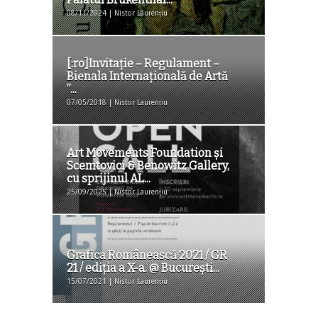
08/11/2024 | Nistor Laurențiu
[:ro]Invitație – Regulament –
Bienala Internațională de Artă
”...
07/05/2018 | Nistor Laurențiu
Art Movements Foundation și
Scemtovici & Benowitz Gallery,
cu sprijinul AL...
25/09/2025 | Nistor Laurențiu
Grafica Românească 2021 / GR
21 / ediția a X-a. @ București...
15/07/2021 | Nistor Laurențiu