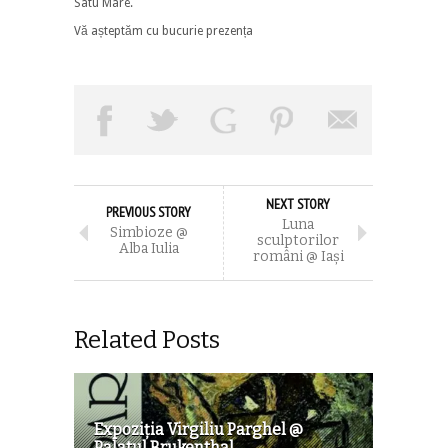
Satu Mare.
Vă așteptăm cu bucurie prezența
NEXT STORY
PREVIOUS STORY
Luna
Simbioze @
sculptorilor
Alba Iulia
români @ Iaşi
Related Posts
Expoziția Virgiliu Parghel @
Palatul Brukenthal...