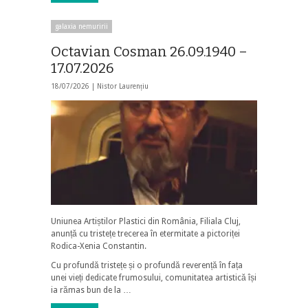
galaxia nemuririi
Octavian Cosman 26.09.1940 –
17.07.2026
18/07/2026 |
Nistor Laurențiu
Uniunea Artiștilor Plastici din România, Filiala Cluj,
anunță cu tristețe trecerea în etermitate a pictoriței
Rodica-Xenia Constantin.
Cu profundă tristețe și o profundă reverență în fața
unei vieți dedicate frumosului, comunitatea artistică își
ia rămas bun de la …