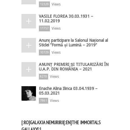
Views
12329
VASILE FLOREA 30.03.1931 –
11.02.2019
Views
11757
Anunț participare la Salonul Național al
Sticlei ”Formă și Lumină – 2019”
Views
10729
ANUNȚ PRIMIRI ȘI TITULARIZĂRI ÎN
U.A.P. DIN ROMÂNIA – 2021
Views
8270
Enache Alina Ilinca 03.04.1939 –
05.03.2021
Views
7861
[:RO]GALAXIA NEMURIRII[:EN]THE IMMORTALS
GALLAXY[:]