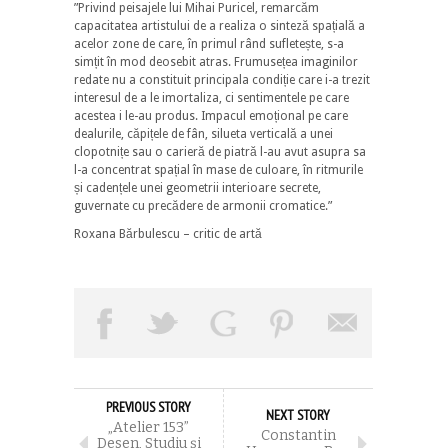
”Privind peisajele lui Mihai Puricel, remarcăm
capacitatea artistului de a realiza o sinteză spațială a
acelor zone de care, în primul rând sufletește, s-a
simțit în mod deosebit atras. Frumusețea imaginilor
redate nu a constituit principala condiție care i-a trezit
interesul de a le imortaliza, ci sentimentele pe care
acestea i le-au produs. Impacul emoțional pe care
dealurile, căpițele de fân, silueta verticală a unei
clopotnițe sau o carieră de piatră l-au avut asupra sa
l-a concentrat spațial în mase de culoare, în ritmurile
și cadențele unei geometrii interioare secrete,
guvernate cu precădere de armonii cromatice.”
Roxana Bărbulescu – critic de artă
PREVIOUS STORY
NEXT STORY
„Atelier 153”
Constantin
Desen, Studiu și