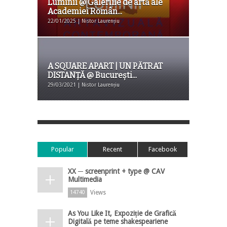
Luminii @ Galeriile de artă ale
Academiei Român...
22/01/2025 | Nistor Laurențiu
A SQUARE APART | UN PĂTRAT
DISTANȚĂ @ București...
29/03/2021 | Nistor Laurențiu
Popular
Recent
Facebook
XX ─ screenprint + type @ CAV
Multimedia
Views
14740
As You Like It, Expoziție de Grafică
Digitală pe teme shakespeariene