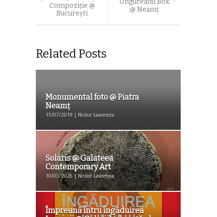
Ungureanu Box
Compoziție @
@ Neamț
București
Related Posts
Monumental foto @ Piatra
Neamț
15/07/2019 | Nistor Laurențiu
Solaris @ Galateea
Contemporary Art
10/03/2026 | Nistor Laurențiu
Împreună întru îngăduirea