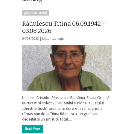
galaxia nemuririi
Rădulescu Titina 06.09.1942 –
03.08.2026
04/08/2026 |
Nistor Laurențiu
Uniunea Artiștilor Plastici din Rpmânia, Filiala Grafică
București și colectivul Muzeului Național al Satului i
„Dimitrie Gusti”, anunță cu durere în suflet și își ia
rămas bun de la Titina Rădulescu, un grafician
deosebit și un artist cu totul …
Read More