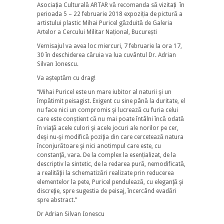
Asociația Culturală ARTAR vă recomanda să vizitați în
perioada 5 – 22 februarie 2018 expoziția de pictură a
artistului plastic Mihai Puricel găzduită de Galeria
Artelor a Cercului Militar Național, București
Vernisajul va avea loc miercuri, 7 februarie la ora 17,
30 în deschiderea căruia va lua cuvântul Dr. Adrian
Silvan Ionescu.
Va așteptăm cu drag!
“Mihai Puricel este un mare iubitor al naturii şi un
împătimit peisagist. Exigent cu sine până la duritate, el
nu face nici un compromis şi lucrează cu furia celui
care este conștient că nu mai poate întâlni încă odată
în viaţă acele culori şi acele jocuri ale norilor pe cer,
deşi nu-şi modifică poziţia din care cercetează natura
înconjurătoare şi nici anotimpul care este, cu
constanţă, vara. De la complex la esențializat, de la
descriptiv la sintetic, de la redarea pură, nemodificată,
a realităţii la schematizări realizate prin reducerea
elementelor la pete, Puricel pendulează, cu eleganţă şi
discreţie, spre sugestia de peisaj, încercând evadări
spre abstract.”
Dr Adrian Silvan Ionescu