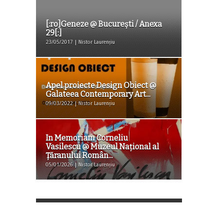
[:ro]Geneze @ București / Anexa
29[:]
23/05/2017 | Nistor Laurențiu
Apel proiecte Design Obiect @
Galateea Contemporary Art...
09/03/2022 | Nistor Laurențiu
In Memoriam Corneliu
Vasilescu @ Muzeul Naţional al
Ţăranului Român...
05/01/2026 | Nistor Laurențiu