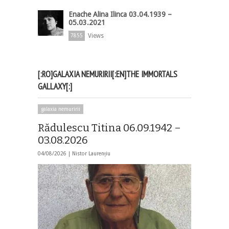
Enache Alina Ilinca 03.04.1939 –
05.03.2021
Views
7855
[:RO]GALAXIA NEMURIRII[:EN]THE IMMORTALS
GALLAXY[:]
galaxia nemuririi
Rădulescu Titina 06.09.1942 –
03.08.2026
04/08/2026 |
Nistor Laurențiu