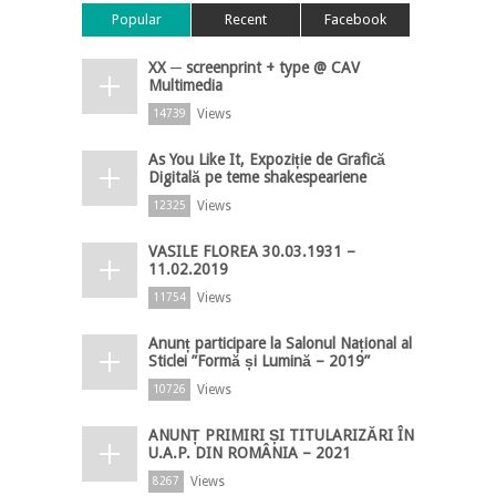
Popular
Recent
Facebook
XX ─ screenprint + type @ CAV
Multimedia
Views
14739
As You Like It, Expoziție de Grafică
Digitală pe teme shakespeariene
Views
12325
VASILE FLOREA 30.03.1931 –
11.02.2019
Views
11754
Anunț participare la Salonul Național al
Sticlei ”Formă și Lumină – 2019”
Views
10726
ANUNȚ PRIMIRI ȘI TITULARIZĂRI ÎN
U.A.P. DIN ROMÂNIA – 2021
Views
8267