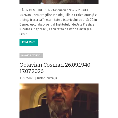
CĂLIN DEMETRESCU27 februarie 1952 – 25 iulie
2026Uniunea Artiștilor Plastici, Filiala Critică anunță cu
tristețe trecerea în eternitate a istoricului de artă Călin
Demetrescu absolvent al Institutului de Arte Plastice
Nicolae Grigorescu, Facultatea de istoria artei și a
École …
Read More
galaxia nemuririi
Octavian Cosman 26.09.1940 –
17.07.2026
18/07/2026 |
Nistor Laurențiu