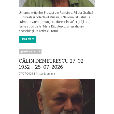
Uniunea Artiștilor Plastici din Rpmânia, Filiala Grafică
București și colectivul Muzeului Național al Satului i
„Dimitrie Gusti”, anunță cu durere în suflet și își ia
rămas bun de la Titina Rădulescu, un grafician
deosebit și un artist cu totul …
Read More
galaxia nemuririi
CĂLIN DEMETRESCU 27-02-
1952 – 25-07-2026
27/07/2026 |
Nistor Laurențiu