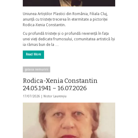
Uniunea Artiștilor Plastici din România, Filiala Cluj,
anunță cu tristețe trecerea în etermitate a pictoriței
Rodica-Xenia Constantin.
Cu profundă tristețe și o profundă reverență în fața
unei vieți dedicate frumosului, comunitatea artistică își
ia rămas bun de la …
Read More
galaxia nemuririi
Rodica-Xenia Constantin
24.05.1941 – 16.07.2026
17/07/2026 |
Nistor Laurențiu