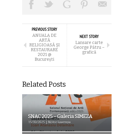
PREVIOUS STORY
ANUALA DE
NEXT STORY
ARTĂ
Lansare carte
RELIGIOASĂ ȘI
George Pătru –
RESTAURARE
grafică
2021 @
București
Related Posts
SNAC 2025 – Galeria SIMEZA
15/10/2025 | Nistor Laurențiu