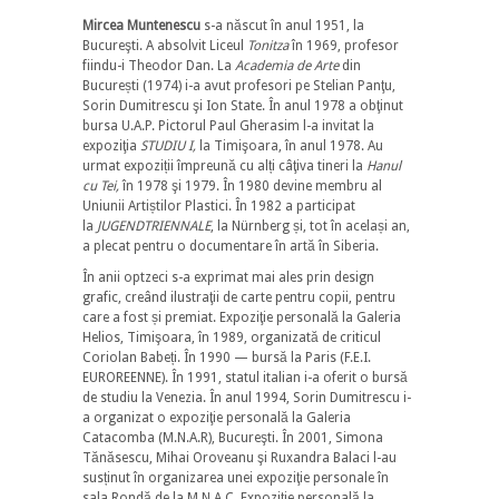
Mircea Muntenescu
s-a născut în anul 1951, la
Bucureşti. A absolvit Liceul
Tonitza
în 1969, profesor
fiindu-i Theodor Dan. La
Academia de Arte
din
București (1974) i-a avut profesori pe Stelian Panţu,
Sorin Dumitrescu şi Ion State. În anul 1978 a obţinut
bursa U.A.P. Pictorul Paul Gherasim l-a invitat la
expoziţia
STUDIU I,
la Timişoara, în anul 1978. Au
urmat expoziții împreună cu alți câţiva tineri la
Hanul
cu Tei,
în 1978 şi 1979. În 1980 devine membru al
Uniunii Artiștilor Plastici. În 1982 a participat
la
JUGENDTRIENNALE
, la Nürnberg și, tot în același an,
a plecat pentru o documentare în artă în Siberia.
În anii optzeci s-a exprimat mai ales prin design
grafic, creând ilustraţii de carte pentru copii, pentru
care a fost și premiat. Expoziţie personală la Galeria
Helios, Timişoara, în 1989, organizată de criticul
Coriolan Babeți. În 1990 — bursă la Paris (F.E.I.
EUROREENNE). În 1991, statul italian i-a oferit o bursă
de studiu la Venezia. În anul 1994, Sorin Dumitrescu i-
a organizat o expoziţie personală la Galeria
Catacomba (M.N.A.R), Bucureşti. În 2001, Simona
Tănăsescu, Mihai Oroveanu şi Ruxandra Balaci l-au
susținut în organizarea unei expoziţie personale în
sala Rondă de la M.N.A.C. Expoziţie personală la