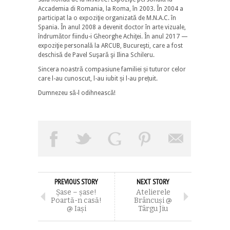
Accademia di Romania, la Roma, în 2003. În 2004 a
participat la o expoziţie organizată de M.N.A.C. în
Spania. În anul 2008 a devenit doctor în arte vizuale,
îndrumător fiindu-i Gheorghe Achiţei. În anul 2017 —
expoziţie personală la ARCUB, Bucureşti, care a fost
deschisă de Pavel Suşară şi Ilina Schileru.
Sincera noastră compasiune familiei și tuturor celor
care l-au cunoscut, l-au iubit și l-au prețuit.
Dumnezeu să-l odihnească!
PREVIOUS STORY
NEXT STORY
Șase – șase!
Atelierele
Poartă-n casă!
Brâncuşi @
@ Iaşi
Târgu Jiu