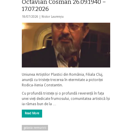
Octavian Cosman 26.09.1940 –
17.07.2026
18/07/2026 |
Nistor Laurențiu
Uniunea Artiștilor Plastici din România, Filiala Cluj,
anunță cu tristețe trecerea în etermitate a pictoriței
Rodica-Xenia Constantin.
Cu profundă tristețe și o profundă reverență în fața
unei vieți dedicate frumosului, comunitatea artistică își
ia rămas bun de la …
Read More
galaxia nemuririi