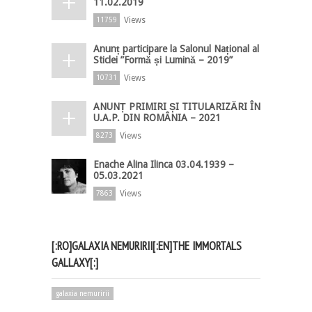
11.02.2019
Views
11759
Anunț participare la Salonul Național al
Sticlei ”Formă și Lumină – 2019”
Views
10731
ANUNȚ PRIMIRI ȘI TITULARIZĂRI ÎN
U.A.P. DIN ROMÂNIA – 2021
Views
8273
Enache Alina Ilinca 03.04.1939 –
05.03.2021
Views
7863
[:RO]GALAXIA NEMURIRII[:EN]THE IMMORTALS
GALLAXY[:]
galaxia nemuririi