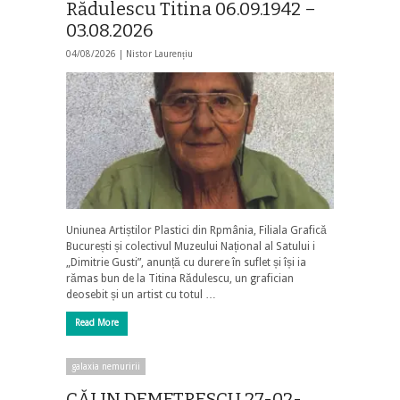
Rădulescu Titina 06.09.1942 –
03.08.2026
04/08/2026 |
Nistor Laurențiu
Uniunea Artiștilor Plastici din Rpmânia, Filiala Grafică
București și colectivul Muzeului Național al Satului i
„Dimitrie Gusti”, anunță cu durere în suflet și își ia
rămas bun de la Titina Rădulescu, un grafician
deosebit și un artist cu totul …
Read More
galaxia nemuririi
CĂLIN DEMETRESCU 27-02-