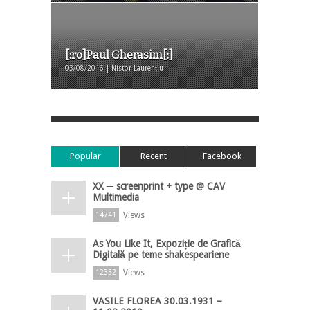
[:ro]Paul Gherasim[:]
03/08/2016 | Nistor Laurențiu
Popular
Recent
Facebook
XX ─ screenprint + type @ CAV
Multimedia
Views
14741
As You Like It, Expoziție de Grafică
Digitală pe teme shakespeariene
Views
12332
VASILE FLOREA 30.03.1931 –