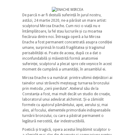
De parcă n-ar fi destulă suferință în jurul nostru,
astăzi, 24 martie 2020, ne-a părăsit un mare artist:
sculptorul Mircea Enache. Cum nici o viață nu e
întâmplătoare, la fel stau lucrurile și cu moartea
fiecăruia dintre noi. Întreaga operă a lui Mircea
Enache a fost permanent concentrată asupra condiției
umane, surprinsă în toată fragilitatea și tragismul
perisabilității ei. Poate de aceea, după ce a dat o
inconfundabilă și măiestrită formă anatomiei
suferinței, sculptorul a plecat spre cele veșnice în acest
moment de cumpănă a umanității, în ansamblul ei.
Mircea Enache s-a numărat printre ultimii deținători ai
tainelor unui străvechi meșteșug: turnarea bronzului
prin metoda „cerii pierdute”. Atelierul său de la
Constanța a fost, mai mult decât un studio de creație,
laboratorul unui adevărat alchimist. Și-a zămislit
formele cu ajutorul pământului, apei, aerului și, mai
ales, al focului, elementele primordiale indispensabile
turnării bronzului, cu care a păstrat permanent o
legătură nerostită, dar indestructibilă.
Poetică și tragică, opera acestui împătimit sculptor s-
a zămislit mai ales din dragoste și compasiune pentru