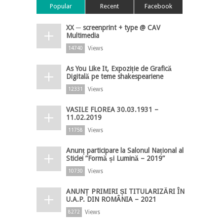
Popular
Recent
Facebook
XX ─ screenprint + type @ CAV
Multimedia
Views
14740
As You Like It, Expoziție de Grafică
Digitală pe teme shakespeariene
Views
12331
VASILE FLOREA 30.03.1931 –
11.02.2019
Views
11758
Anunț participare la Salonul Național al
Sticlei ”Formă și Lumină – 2019”
Views
10730
ANUNȚ PRIMIRI ȘI TITULARIZĂRI ÎN
U.A.P. DIN ROMÂNIA – 2021
Views
8272