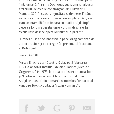
ființa umană, în inima Dobrogei, sub pomii și arbuștii
atelierului de creație constănțean din Bulevadrul
Mamaia 300, în cvasi-singurătate și discreție, lăsându-
se de prea puține ori expusă și contemplată. Dar, așa
cum se întâmplă întotdeauna cu marii artiști, după
trecerea lor din această lume, vorbim despre ei la
trecut, însă despre opera lor numai la prezent.
Dumnezeu să te odihnească în pace, drag camarad de
utopii artistice și de peregrinări prin ținutul fascinant
al Dobrogei!
Luiza BARCAN
Mircea Enache s-a născut la Galați pe 3 februarie
1953. A absolvit Institutul de Arte Plastice „Nicolae
Grigorescu”, în 1979, la clasa profesorilor Lucia Ioan
şi Nicolae Adrian Adam. A fost membru al Uniunii
Artiștilor Plastici din România și membru fondator al
Fundației HAR („Habitat și Artă în România”).