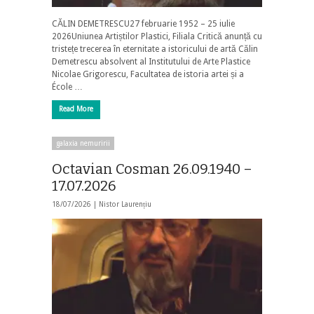
CĂLIN DEMETRESCU27 februarie 1952 – 25 iulie
2026Uniunea Artiștilor Plastici, Filiala Critică anunță cu
tristețe trecerea în eternitate a istoricului de artă Călin
Demetrescu absolvent al Institutului de Arte Plastice
Nicolae Grigorescu, Facultatea de istoria artei și a
École …
Read More
galaxia nemuririi
Octavian Cosman 26.09.1940 –
17.07.2026
18/07/2026 |
Nistor Laurențiu