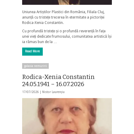
Uniunea Artiștilor Plastici din România, Filiala Cluj,
anunță cu tristețe trecerea în etermitate a pictoriței
Rodica-Xenia Constantin.
Cu profundă tristețe și o profundă reverență în fața
unei vieți dedicate frumosului, comunitatea artistică își
ia rămas bun de la …
Read More
galaxia nemuririi
Rodica-Xenia Constantin
24.05.1941 – 16.07.2026
17/07/2026 |
Nistor Laurențiu