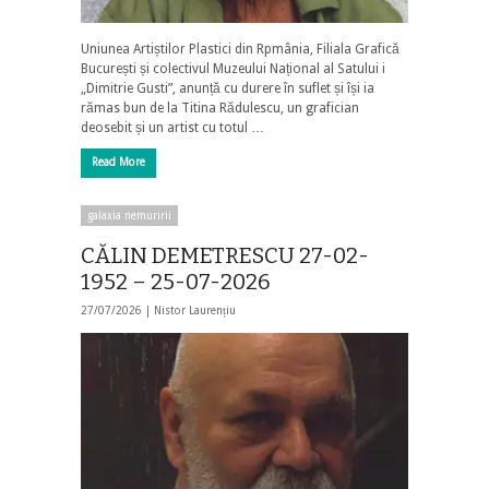
Uniunea Artiștilor Plastici din Rpmânia, Filiala Grafică
București și colectivul Muzeului Național al Satului i
„Dimitrie Gusti”, anunță cu durere în suflet și își ia
rămas bun de la Titina Rădulescu, un grafician
deosebit și un artist cu totul …
Read More
galaxia nemuririi
CĂLIN DEMETRESCU 27-02-
1952 – 25-07-2026
27/07/2026 |
Nistor Laurențiu