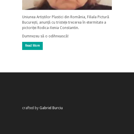
Uniunea Artiștilor Plastici din România, Filiala Pictură
București, anunță cu tristețe trecerea în etermitate a
pictoriței Rodica-Xenia Constantin.
Dumnezeu să o odihnească!
Read More
crafted by
Gabriel Burciu