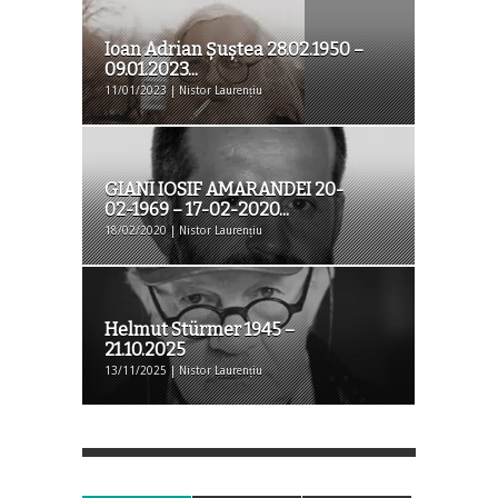
Ioan Adrian Șuștea 28.02.1950 –
09.01.2023...
11/01/2023 | Nistor Laurențiu
GIANI IOSIF AMARANDEI 20-
02-1969 – 17-02-2020...
18/02/2020 | Nistor Laurențiu
Helmut Stürmer 1945 –
21.10.2025
13/11/2025 | Nistor Laurențiu