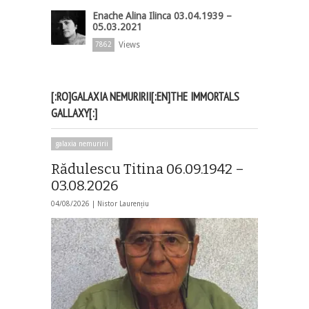
Enache Alina Ilinca 03.04.1939 –
05.03.2021
Views
7862
[:RO]GALAXIA NEMURIRII[:EN]THE IMMORTALS
GALLAXY[:]
galaxia nemuririi
Rădulescu Titina 06.09.1942 –
03.08.2026
04/08/2026 |
Nistor Laurențiu