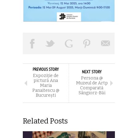
PREVIOUS STORY
NEXT STORY
Expoziţie de
Persona @
pictură Ana
Muzeul de Artp
Maria
Comparată
Panaitescu @
Sângiorz-Băi
Bucureşti
Related Posts