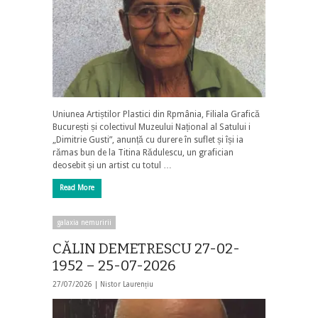
Uniunea Artiștilor Plastici din Rpmânia, Filiala Grafică
București și colectivul Muzeului Național al Satului i
„Dimitrie Gusti”, anunță cu durere în suflet și își ia
rămas bun de la Titina Rădulescu, un grafician
deosebit și un artist cu totul …
Read More
galaxia nemuririi
CĂLIN DEMETRESCU 27-02-
1952 – 25-07-2026
27/07/2026 |
Nistor Laurențiu