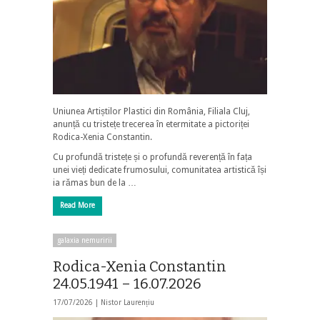
Uniunea Artiștilor Plastici din România, Filiala Cluj,
anunță cu tristețe trecerea în etermitate a pictoriței
Rodica-Xenia Constantin.
Cu profundă tristețe și o profundă reverență în fața
unei vieți dedicate frumosului, comunitatea artistică își
ia rămas bun de la …
Read More
galaxia nemuririi
Rodica-Xenia Constantin
24.05.1941 – 16.07.2026
17/07/2026 |
Nistor Laurențiu