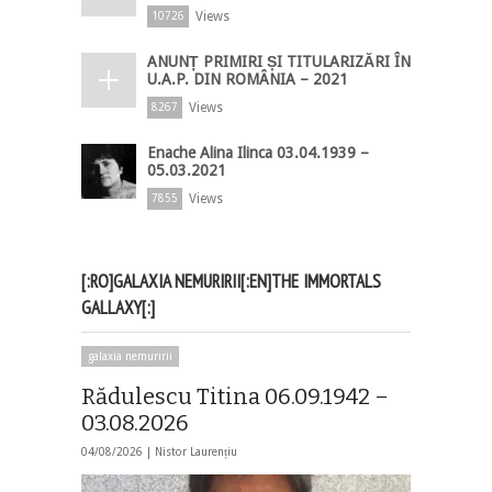
Views
10726
ANUNȚ PRIMIRI ȘI TITULARIZĂRI ÎN
U.A.P. DIN ROMÂNIA – 2021
Views
8267
Enache Alina Ilinca 03.04.1939 –
05.03.2021
Views
7855
[:RO]GALAXIA NEMURIRII[:EN]THE IMMORTALS
GALLAXY[:]
galaxia nemuririi
Rădulescu Titina 06.09.1942 –
03.08.2026
04/08/2026 |
Nistor Laurențiu