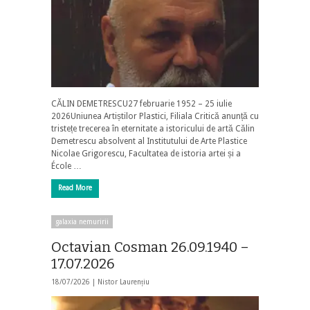
CĂLIN DEMETRESCU27 februarie 1952 – 25 iulie
2026Uniunea Artiștilor Plastici, Filiala Critică anunță cu
tristețe trecerea în eternitate a istoricului de artă Călin
Demetrescu absolvent al Institutului de Arte Plastice
Nicolae Grigorescu, Facultatea de istoria artei și a
École …
Read More
galaxia nemuririi
Octavian Cosman 26.09.1940 –
17.07.2026
18/07/2026 |
Nistor Laurențiu