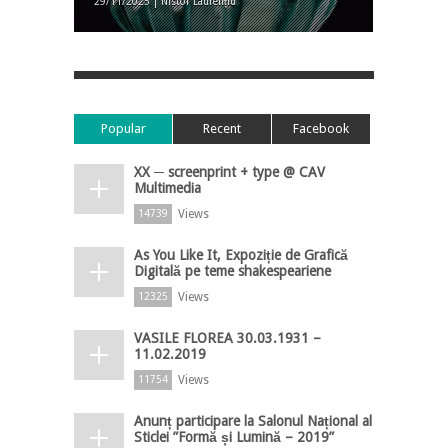
29/11/2025 | Nistor Laurențiu
Popular
Recent
Facebook
XX ─ screenprint + type @ CAV
Multimedia
Views
14739
As You Like It, Expoziție de Grafică
Digitală pe teme shakespeariene
Views
12325
VASILE FLOREA 30.03.1931 –
11.02.2019
Views
11754
Anunț participare la Salonul Național al
Sticlei ”Formă și Lumină – 2019”