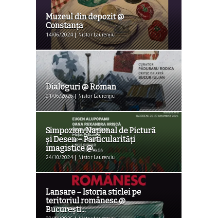
Muzeul din depozit @
Constanţa
14/06/2024 | Nistor Laurențiu
Dialoguri @ Roman
01/06/2026 | Nistor Laurențiu
Simpozion Naţional de Pictură
şi Desen – Particularităţi
imagistice @...
24/10/2024 | Nistor Laurențiu
Lansare – Istoria sticlei pe
teritoriul românesc @
Bucureşti...