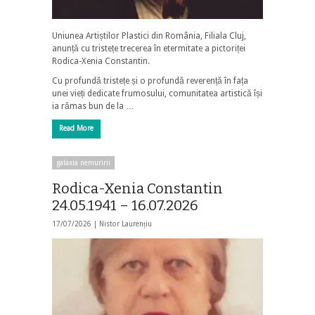
Uniunea Artiștilor Plastici din România, Filiala Cluj,
anunță cu tristețe trecerea în etermitate a pictoriței
Rodica-Xenia Constantin.
Cu profundă tristețe și o profundă reverență în fața
unei vieți dedicate frumosului, comunitatea artistică își
ia rămas bun de la …
Read More
galaxia nemuririi
Rodica-Xenia Constantin
24.05.1941 – 16.07.2026
17/07/2026 |
Nistor Laurențiu