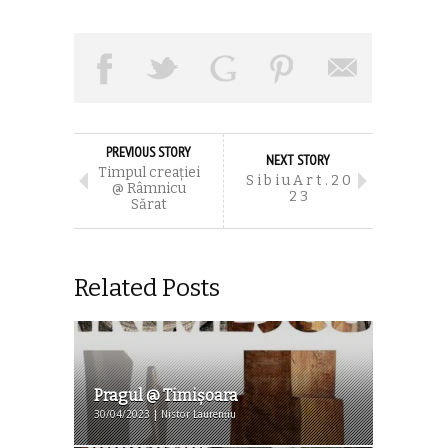
PREVIOUS STORY
NEXT STORY
Timpul creaţiei
S i b i u A r t . 2 0
@ Râmnicu
2 3
Sărat
Related Posts
Pragul @ Timişoara
30/04/2023 | Nistor Laurențiu