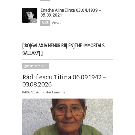
Enache Alina Ilinca 03.04.1939 –
05.03.2021
Views
7855
[:RO]GALAXIA NEMURIRII[:EN]THE IMMORTALS
GALLAXY[:]
galaxia nemuririi
Rădulescu Titina 06.09.1942 –
03.08.2026
04/08/2026 |
Nistor Laurențiu