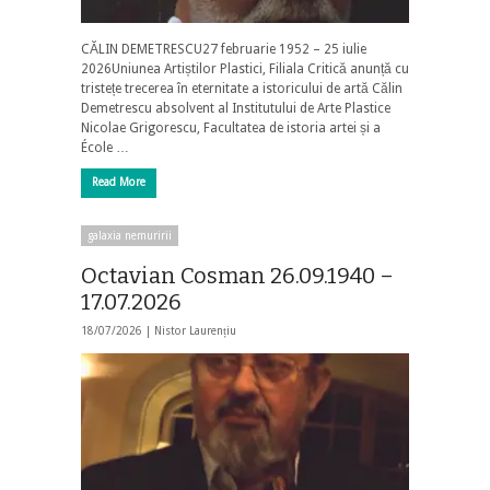
CĂLIN DEMETRESCU27 februarie 1952 – 25 iulie
2026Uniunea Artiștilor Plastici, Filiala Critică anunță cu
tristețe trecerea în eternitate a istoricului de artă Călin
Demetrescu absolvent al Institutului de Arte Plastice
Nicolae Grigorescu, Facultatea de istoria artei și a
École …
Read More
galaxia nemuririi
Octavian Cosman 26.09.1940 –
17.07.2026
18/07/2026 |
Nistor Laurențiu