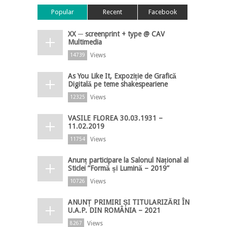
Popular
Recent
Facebook
XX ─ screenprint + type @ CAV
Multimedia
Views
14739
As You Like It, Expoziție de Grafică
Digitală pe teme shakespeariene
Views
12325
VASILE FLOREA 30.03.1931 –
11.02.2019
Views
11754
Anunț participare la Salonul Național al
Sticlei ”Formă și Lumină – 2019”
Views
10726
ANUNȚ PRIMIRI ȘI TITULARIZĂRI ÎN
U.A.P. DIN ROMÂNIA – 2021
Views
8267