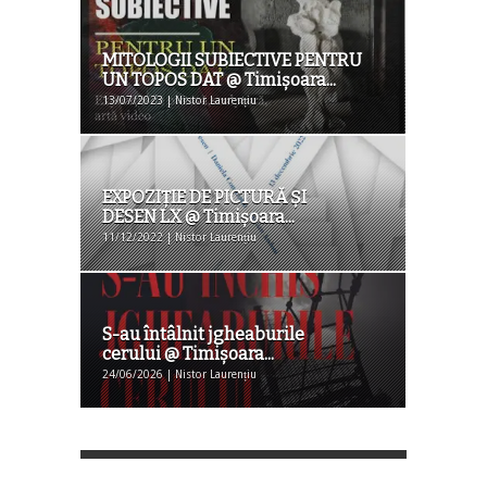
MITOLOGII SUBIECTIVE PENTRU
UN TOPOS DAT @ Timişoara...
13/07/2023 | Nistor Laurențiu
EXPOZIȚIE DE PICTURĂ ȘI
DESEN LX @ Timişoara...
11/12/2022 | Nistor Laurențiu
S-au întâlnit jgheaburile
cerului @ Timișoara...
24/06/2026 | Nistor Laurențiu