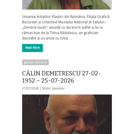
Uniunea Artiștilor Plastici din Rpmânia, Filiala Grafică
București și colectivul Muzeului Național al Satului i
„Dimitrie Gusti”, anunță cu durere în suflet și își ia
rămas bun de la Titina Rădulescu, un grafician
deosebit și un artist cu totul …
Read More
galaxia nemuririi
CĂLIN DEMETRESCU 27-02-
1952 – 25-07-2026
27/07/2026 |
Nistor Laurențiu