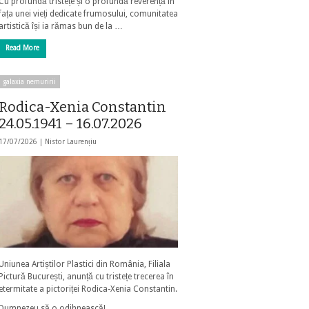
Cu profundă tristețe și o profundă reverență în
fața unei vieți dedicate frumosului, comunitatea
artistică își ia rămas bun de la …
Read More
galaxia nemuririi
Rodica-Xenia Constantin
24.05.1941 – 16.07.2026
17/07/2026 |
Nistor Laurențiu
Uniunea Artiștilor Plastici din România, Filiala
Pictură București, anunță cu tristețe trecerea în
etermitate a pictoriței Rodica-Xenia Constantin.
Dumnezeu să o odihnească!