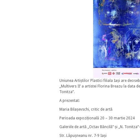
Uniunea Artiștilor Plastici filiala Iași are deose
„Multivers II’ a artistei Florina Breazu la data 
Tonitza”.
A prezentat:
Maria Bilașevschi, critic de artă
Perioada expozițională 20 – 30 martie 2024
Galeriile de artă „Octav Băncilă” și „N. Tonitza”- U
Str. Lăpușneanu nr. 7-9 Iași