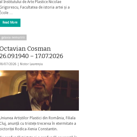
al Institutului de Arte Plastice Nicolae
Grigorescu, Facultatea de istoria artei și a
École …
Read More
galaxia nemuririi
Octavian Cosman
26.09.1940 – 17.07.2026
18/07/2026 |
Nistor Laurențiu
Uniunea Artiștilor Plastici din România, Filiala
Cluj, anunță cu tristețe trecerea în etermitate a
pictoriței Rodica-Xenia Constantin.