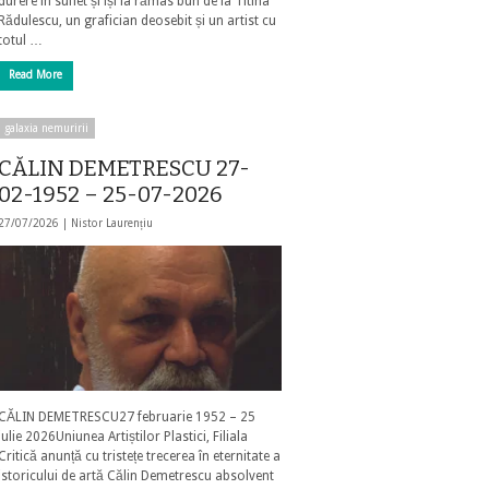
durere în suflet și își ia rămas bun de la Titina
Rădulescu, un grafician deosebit și un artist cu
totul …
Read More
galaxia nemuririi
CĂLIN DEMETRESCU 27-
02-1952 – 25-07-2026
27/07/2026 |
Nistor Laurențiu
CĂLIN DEMETRESCU27 februarie 1952 – 25
iulie 2026Uniunea Artiștilor Plastici, Filiala
Critică anunță cu tristețe trecerea în eternitate a
istoricului de artă Călin Demetrescu absolvent