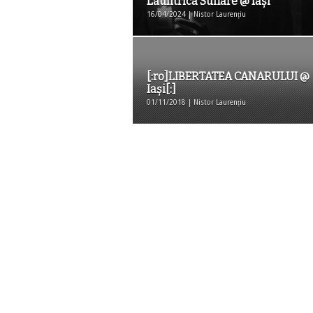
Lăuntrica Suflare @ Iaşi
16/04/2024 | Nistor Laurențiu
[:ro]LIBERTATEA CANARULUI @
Iași[:]
01/11/2018 | Nistor Laurențiu