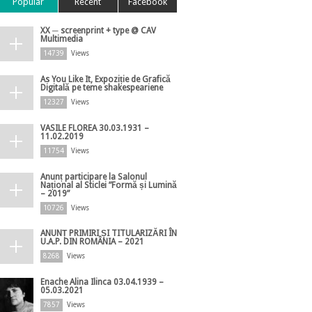
Popular
Recent
Facebook
XX ─ screenprint + type @ CAV
Multimedia
14739
Views
As You Like It, Expoziție de Grafică
Digitală pe teme shakespeariene
12327
Views
VASILE FLOREA 30.03.1931 –
11.02.2019
11754
Views
Anunț participare la Salonul
Național al Sticlei ”Formă și Lumină
– 2019”
10726
Views
ANUNȚ PRIMIRI ȘI TITULARIZĂRI ÎN
U.A.P. DIN ROMÂNIA – 2021
8268
Views
Enache Alina Ilinca 03.04.1939 –
05.03.2021
7857
Views