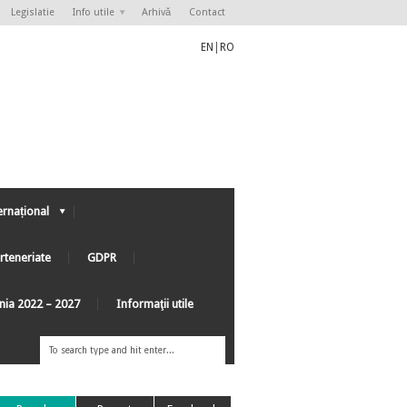
Legislatie
Info utile
Arhivă
Contact
EN
|
RO
ernațional
rteneriate
GDPR
ânia 2022 – 2027
Informaţii utile