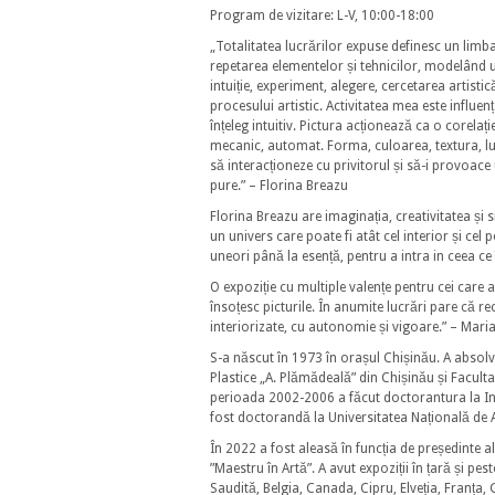
Program de vizitare: L-V, 10:00-18:00
„Totalitatea lucrărilor expuse definesc un limbaj
repetarea elementelor și tehnicilor, modelând u
intuiție, experiment, alegere, cercetarea artistic
procesului artistic. Activitatea mea este influe
înțeleg intuitiv. Pictura acționează ca o corela
mecanic, automat. Forma, culoarea, textura, lum
să interacționeze cu privitorul și să-i provoace
pure.” – Florina Breazu
Florina Breazu are imaginația, creativitatea și 
un univers care poate fi atât cel interior și cel p
uneori până la esență, pentru a intra in ceea c
O expoziție cu multiple valențe pentru cei care 
însoțesc picturile. În anumite lucrări pare că r
interiorizate, cu autonomie și vigoare.” – Maria
S-a născut în 1973 în orașul Chișinău. A absolvi
Plastice „A. Plămădeală” din Chișinău și Faculta
perioada 2002-2006 a făcut doctorantura la Inst
fost doctorandă la Universitatea Națională de A
În 2022 a fost aleasă în funcția de președinte al 
”Maestru în Artă”. A avut expoziții în țară și pes
Saudită, Belgia, Canada, Cipru, Elveția, Franța