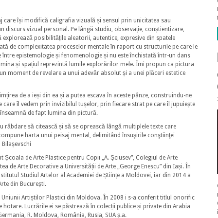
 care își modifică caligrafia vizuală și sensul prin unicitatea sau
n discurs vizual personal. Pe lângă studiu, observație, conștientizare,
ă explorează posibilitățile aleatorii, autentice, expresive din spatele
nțată de complexitatea proceselor mentale în raport cu structurile pe care le
ție între epistemologie și fenomenologie și nu este închistată într-un dans
ina și spațiul reprezintă lumile explorărilor mele. Îmi propun ca pictura
 un moment de revelare a unui adevăr absolut și a unei plăceri estetice
simțirea de a ieși din ea și a putea escava în aceste pânze, construindu-ne
e care îl vedem prin invizibilul tușelor, prin fiecare strat pe care îl jupuiește
e înseamnă de fapt lumina din pictură.
au răbdare să citească și să se oprească lângă multiplele texte care
ecompune harta unui peisaj mental, delimitând însuşirile conştiinţei
 Bilașevschi
t Școala de Arte Plastice pentru Copii „A. Şciusev”, Colegiul de Arte
tea de Arte Decorative a Universității de Arte „George Enescu” din Iași. În
itutul Studiul Artelor al Academiei de Științe a Moldovei, iar din 2014 a
rte din București.
Uniunii Artiștilor Plastici din Moldova. În 2008 i s-a conferit titlul onorific
te hotare. Lucrările ei se păstrează în colecții publice și private din Arabia
, Germania, R. Moldova, România, Rusia, SUA ș.a.