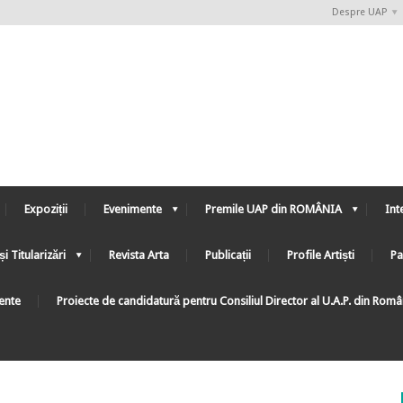
Despre UAP
Expoziții
Evenimente
Premile UAP din ROMÂNIA
Int
și Titularizări
Revista Arta
Publicații
Profile Artiști
Pa
ente
Proiecte de candidatură pentru Consiliul Director al U.A.P. din Rom