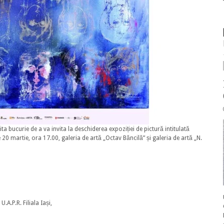
bita bucurie de a va invita la deschiderea expoziției de pictură intitulată
de 20 martie, ora 17.00, galeria de artă „Octav Băncilă” și galeria de artă „N.
.A.P.R. Filiala Iași,