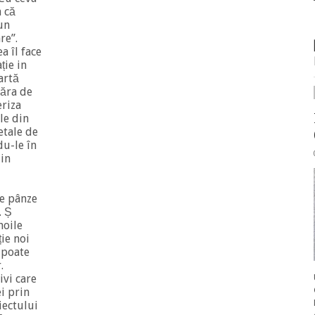
 că
-un
re”.
a îl face
ție in
artă
năra de
eriza
le din
etale de
du-le în
din
de pânze
. Ș
noile
ție noi
e poate
.
ivi care
i prin
iectului