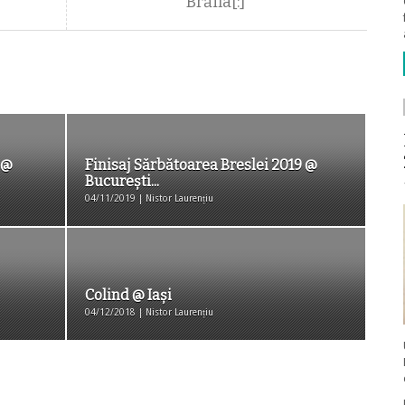
Brăila[:]
 @
Finisaj Sărbătoarea Breslei 2019 @
București...
04/11/2019 | Nistor Laurențiu
Colind @ Iași
04/12/2018 | Nistor Laurențiu