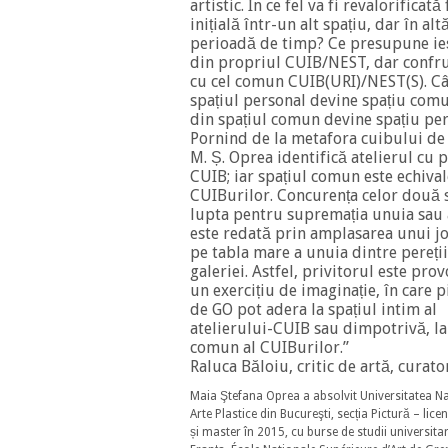
artistic. În ce fel va fi revalorificat
inițială într-un alt spațiu, dar în alt
perioadă de timp? Ce presupune ie
din propriul CUIB/NEST, dar confr
cu cel comun CUIB(URI)/NEST(S). Câ
spațiul personal devine spațiu comu
din spațiul comun devine spațiu per
Pornind de la metafora cuibului de
M. Ș. Oprea identifică atelierul cu 
CUIB; iar spațiul comun este echiva
CUIBurilor. Concurența celor două s
lupta pentru supremația unuia sau 
este redată prin amplasarea unui j
pe tabla mare a unuia dintre pereții
galeriei. Astfel, privitorul este prov
un exercițiu de imaginație, în care p
de GO pot adera la spațiul intim al
atelierului-CUIB sau dimpotrivă, la
comun al CUIBurilor.”
Raluca Băloiu, critic de artă, curato
Maia Ştefana Oprea a absolvit Universitatea Na
Arte Plastice din Bucureşti, secția Pictură – lice
și master în 2015, cu burse de studii universitar