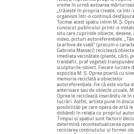
vreme în urmă autoarea mărturisea
„trăiește în propria creație, ca într
organism într-o continuă desfășura
Tocmai acest spațiu intim M. Ș. Opre
cunoscut publicului printr-o instala
situ care cuprinde obiecte, desene, 
video, picturi autoreferențiale. „Tâ
la arhiva de viață” (precum o caract
Gabriela Massaci) reciclează obiecte
imediata vecinătate (plante, cărți, p
trandafir, praf vegetal) transpunân
sculpturile-obiect. Fiecare lucrare 
expoziția M. Ș. Oprea poartă cu sine
memoria reciclată a obiectelor
autoreferențiale. Fie că este vorba 
anterioare sau de obiecte uzuale, M
Oprea le reciclează inserându-le în 
lucrări. Astfel, artista pune în discu
posibilități pe care opera de artă l
dobândi în relația cu propriul autor
Timpul și spațiul sunt factorii decis
determină recontextualizarea opere
reciclarea conținutului și formei ob