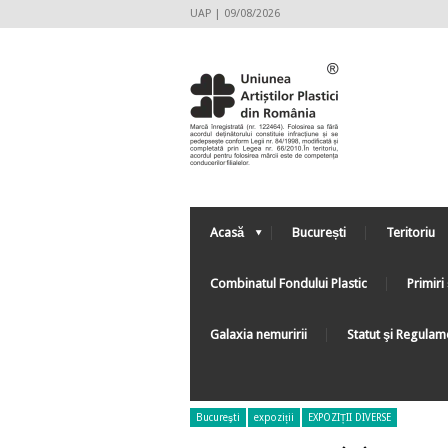
UAP | 09/08/2026
Acasă
București
Teritoriu
Combinatul Fondului Plastic
Primiri 
Galaxia nemuririi
Statut şi Regulam
Bucureşti
expoziții
EXPOZIȚII DIVERSE