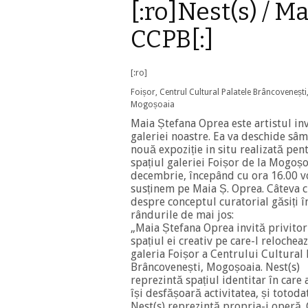
[:ro]Nest(s) / 
CCPB[:]
[:ro]
Foișor, Centrul Cultural Palatele Brâncovenești
Mogoșoaia
Maia Ștefana Oprea este artistul inv
galeriei noastre. Ea va deschide sâ
nouă expoziție in situ realizată pen
spațiul galeriei Foișor de la Mogoșo
decembrie, începând cu ora 16.00 
susținem pe Maia Ș. Oprea. Câteva 
despre conceptul curatorial găsiți î
rândurile de mai jos:
„Maia Ștefana Oprea invită privitor
spațiul ei creativ pe care-l relocheaz
galeria Foișor a Centrului Cultural 
Brâncovenești, Mogoșoaia. Nest(s)
reprezintă spațiul identitar în care 
își desfășoară activitatea, și totoda
Nest(s) reprezintă propria-i operă.