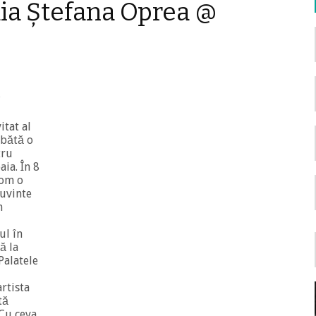
Maia Ștefana Oprea @
,
itat al
mbătă o
tru
aia. În 8
vom o
cuvinte
n
ul în
ă la
Palatele
artista
tă
 Cu ceva