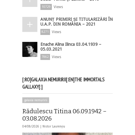
Views
10729
ANUNȚ PRIMIRI ȘI TITULARIZĂRI ÎN
U.A.P. DIN ROMÂNIA – 2021
Views
8271
Enache Alina Ilinca 03.04.1939 –
05.03.2021
Views
7862
[:RO]GALAXIA NEMURIRII[:EN]THE IMMORTALS
GALLAXY[:]
galaxia nemuririi
Rădulescu Titina 06.09.1942 –
03.08.2026
04/08/2026 |
Nistor Laurențiu