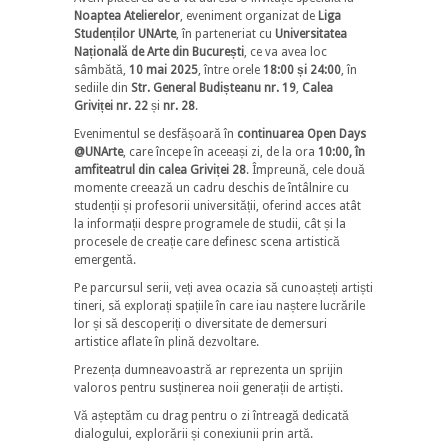
Noaptea Atelierelor
, eveniment organizat de
Liga
Studenților UNArte
, în parteneriat cu
Universitatea
Națională de Arte din București
, ce va avea loc
sâmbătă,
10 mai 2025
, între orele
18:00 și 24:00
, în
sediile din
Str. General Budișteanu nr. 19
,
Calea
Griviței nr. 22
și
nr. 28
.
Evenimentul se desfășoară în
continuarea Open Days
@UNArte
, care începe în aceeași zi, de la ora
10:00, în
amfiteatrul din calea Griviței 28
. Împreună, cele două
momente creează un cadru deschis de întâlnire cu
studenții și profesorii universității, oferind acces atât
la informații despre programele de studii, cât și la
procesele de creație care definesc scena artistică
emergentă.
Pe parcursul serii, veți avea ocazia să cunoașteți artiști
tineri, să explorați spațiile în care iau naștere lucrările
lor și să descoperiți o diversitate de demersuri
artistice aflate în plină dezvoltare.
Prezența dumneavoastră ar reprezenta un sprijin
valoros pentru susținerea noii generații de artiști.
Vă așteptăm cu drag pentru o zi întreagă dedicată
dialogului, explorării și conexiunii prin artă.