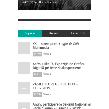
24/01/2024 | Nistor Laurențiu
Popular
Recent
Facebook
XX ─ screenprint + type @ CAV
Multimedia
Views
14740
As You Like It, Expoziție de Grafică
Digitală pe teme shakespeariene
Views
12331
VASILE FLOREA 30.03.1931 –
11.02.2019
Views
11758
Anunț participare la Salonul Național al
Sticlei ”Formă și Lumină – 2019”