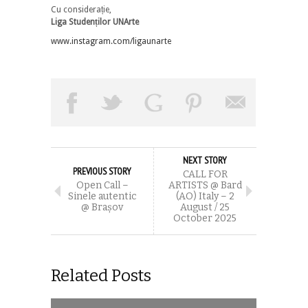
Cu considerație,
Liga Studenților UNArte
www.instagram.com/ligaunarte
NEXT STORY
PREVIOUS STORY
CALL FOR
Open Call –
ARTISTS @ Bard
Sinele autentic
(AO) Italy – 2
@ Braşov
August / 25
October 2025
Related Posts