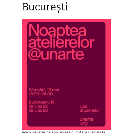
Bucureşti
Avem plăcerea de a vă adresa o invitație specială la