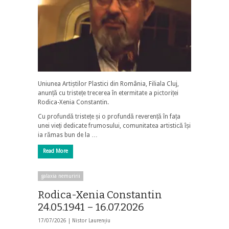
Uniunea Artiștilor Plastici din România, Filiala Cluj,
anunță cu tristețe trecerea în etermitate a pictoriței
Rodica-Xenia Constantin.
Cu profundă tristețe și o profundă reverență în fața
unei vieți dedicate frumosului, comunitatea artistică își
ia rămas bun de la …
Read More
galaxia nemuririi
Rodica-Xenia Constantin
24.05.1941 – 16.07.2026
17/07/2026 |
Nistor Laurențiu