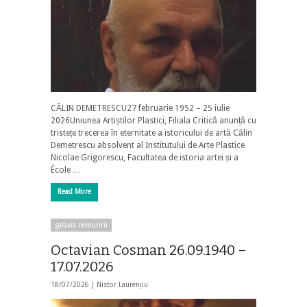
CĂLIN DEMETRESCU27 februarie 1952 – 25 iulie
2026Uniunea Artiștilor Plastici, Filiala Critică anunță cu
tristețe trecerea în eternitate a istoricului de artă Călin
Demetrescu absolvent al Institutului de Arte Plastice
Nicolae Grigorescu, Facultatea de istoria artei și a
École …
Read More
galaxia nemuririi
Octavian Cosman 26.09.1940 –
17.07.2026
18/07/2026 |
Nistor Laurențiu