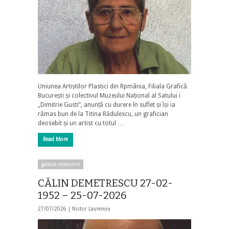
Uniunea Artiștilor Plastici din Rpmânia, Filiala Grafică
București și colectivul Muzeului Național al Satului i
„Dimitrie Gusti”, anunță cu durere în suflet și își ia
rămas bun de la Titina Rădulescu, un grafician
deosebit și un artist cu totul …
Read More
galaxia nemuririi
CĂLIN DEMETRESCU 27-02-
1952 – 25-07-2026
27/07/2026 |
Nistor Laurențiu