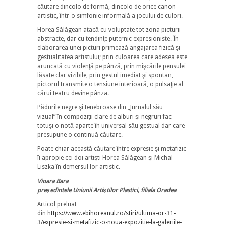
căutare dincolo de formă, dincolo de orice canon
artistic, într-o simfonie informală a jocului de culori.
Horea Sălăgean atacă cu voluptate tot zona picturii
abstracte, dar cu tendinţe puternic expresioniste. În
elaborarea unei picturi primează angajarea fizică şi
gestualitatea artistului; prin culoarea care adesea este
aruncată cu violenţă pe pânză, prin mişcările pensulei
lăsate clar vizibile, prin gestul imediat şi spontan,
pictorul transmite o tensiune interioară, o pulsaţie al
cărui teatru devine pânza.
Pădurile negre şi tenebroase din „Jurnalul său
vizual” în compoziţii clare de alburi şi negruri fac
totuşi o notă aparte în universal său gestual dar care
presupune o continuă căutare.
Poate chiar această căutare între expresie şi metafizic
îi apropie cei doi artişti Horea Sălăgean şi Michal
Liszka în demersul lor artistic.
Vioara Bara
preşedintele Uniunii Artiştilor Plastici, filiala Oradea
Articol preluat
din
https://www.ebihoreanul.ro/stiri/ultima-or-31-
3/expresie-si-metafizic-o-noua-expozitie-la-galeriile-