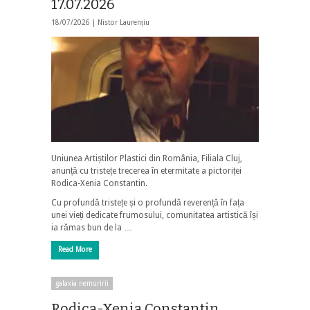
17.07.2026
18/07/2026 |
Nistor Laurențiu
Uniunea Artiștilor Plastici din România, Filiala Cluj,
anunță cu tristețe trecerea în etermitate a pictoriței
Rodica-Xenia Constantin.
Cu profundă tristețe și o profundă reverență în fața
unei vieți dedicate frumosului, comunitatea artistică își
ia rămas bun de la …
Read More
galaxia nemuririi
Rodica-Xenia Constantin