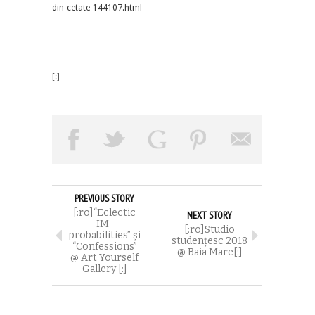
din-cetate-144107.html
[:]
PREVIOUS STORY
[:ro]“Eclectic
NEXT STORY
IM-
[:ro]Studio
probabilities” și
studențesc 2018
“Confessions”
@ Baia Mare[:]
@ Art Yourself
Gallery [:]