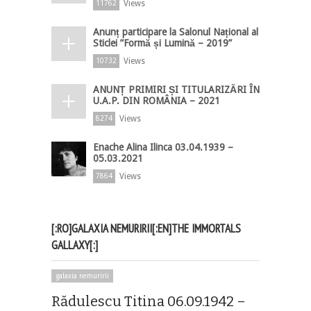
Views
11762
Anunț participare la Salonul Național al
Sticlei ”Formă și Lumină – 2019”
Views
10732
ANUNȚ PRIMIRI ȘI TITULARIZĂRI ÎN
U.A.P. DIN ROMÂNIA – 2021
Views
8274
Enache Alina Ilinca 03.04.1939 –
05.03.2021
Views
7864
[:RO]GALAXIA NEMURIRII[:EN]THE IMMORTALS
GALLAXY[:]
galaxia nemuririi
Rădulescu Titina 06.09.1942 –