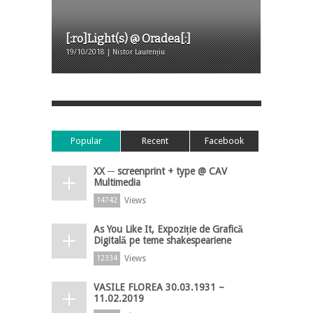
[:ro]Light(s) @ Oradea[:]
19/10/2018 | Nistor Laurențiu
Popular
Recent
Facebook
XX ─ screenprint + type @ CAV
Multimedia
Views
14742
As You Like It, Expoziție de Grafică
Digitală pe teme shakespeariene
Views
12334
VASILE FLOREA 30.03.1931 –
11.02.2019