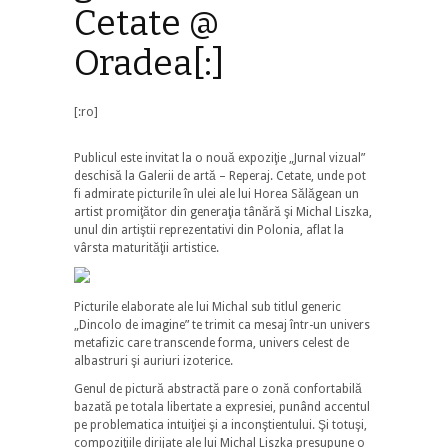
Cetate @
Oradea[:]
[:ro]
Publicul este invitat la o nouă expoziţie „Jurnal vizual”
deschisă la Galerii de artă – Reperaj. Cetate, unde pot
fi admirate picturile în ulei ale lui Horea Sălăgean un
artist promiţător din generaţia tânără şi Michal Liszka,
unul din artiştii reprezentativi din Polonia, aflat la
vârsta maturităţii artistice.
Picturile elaborate ale lui Michal sub titlul generic
„Dincolo de imagine” te trimit ca mesaj într-un univers
metafizic care transcende forma, univers celest de
albastruri şi auriuri izoterice.
Genul de pictură abstractă pare o zonă confortabilă
bazată pe totala libertate a expresiei, punând accentul
pe problematica intuiţiei şi a inconştientului. Şi totuşi,
compoziţiile dirijate ale lui Michal Liszka presupune o