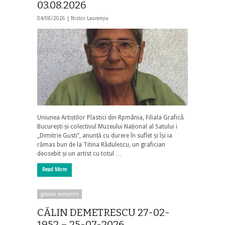
03.08.2026
04/08/2026 |
Nistor Laurențiu
Uniunea Artiștilor Plastici din Rpmânia, Filiala Grafică
București și colectivul Muzeului Național al Satului i
„Dimitrie Gusti”, anunță cu durere în suflet și își ia
rămas bun de la Titina Rădulescu, un grafician
deosebit și un artist cu totul …
Read More
galaxia nemuririi
CĂLIN DEMETRESCU 27-02-
1952 – 25-07-2026