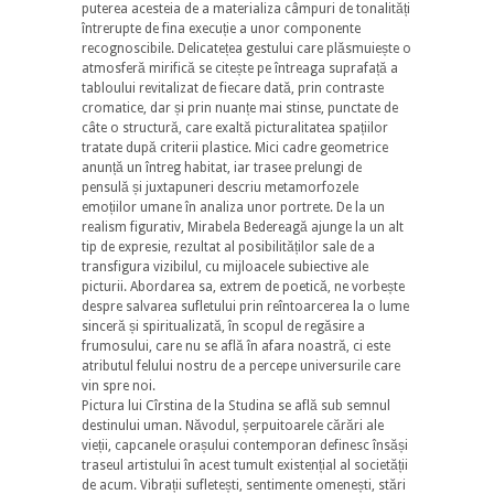
puterea acesteia de a materializa câmpuri de tonalități
întrerupte de fina execuție a unor componente
recognoscibile. Delicatețea gestului care plăsmuiește o
atmosferă mirifică se citește pe întreaga suprafață a
tabloului revitalizat de fiecare dată, prin contraste
cromatice, dar și prin nuanțe mai stinse, punctate de
câte o structură, care exaltă picturalitatea spațiilor
tratate după criterii plastice. Mici cadre geometrice
anunță un întreg habitat, iar trasee prelungi de
pensulă și juxtapuneri descriu metamorfozele
emoțiilor umane în analiza unor portrete. De la un
realism figurativ, Mirabela Bedereagă ajunge la un alt
tip de expresie, rezultat al posibilităților sale de a
transfigura vizibilul, cu mijloacele subiective ale
picturii. Abordarea sa, extrem de poetică, ne vorbește
despre salvarea sufletului prin reîntoarcerea la o lume
sinceră și spiritualizată, în scopul de regăsire a
frumosului, care nu se află în afara noastră, ci este
atributul felului nostru de a percepe universurile care
vin spre noi.
Pictura lui Cîrstina de la Studina se află sub semnul
destinului uman. Năvodul, șerpuitoarele cărări ale
vieții, capcanele orașului contemporan definesc însăși
traseul artistului în acest tumult existențial al societății
de acum. Vibrații sufletești, sentimente omenești, stări