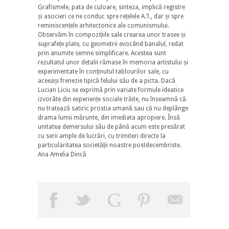
Grafismele, pata de culoare, sinteza, implică registre
și asocieri ce ne conduc spre rețelele A.T., dar și spre
reminiscențele arhitectonice ale comunismului.
Observăm în compozițiile sale crearea unor trasee și
suprafețe plate, cu geometrii evocând banalul, redat
prin anumite semne simplificare. Acestea sunt
rezultatul unor detalii rămase în memoria artistului și
experimentate în conținutul tablourilor sale, cu
aceeași frenezie tipică felului său de a picta. Dacă
Lucian Liciu se exprimă prin variate formule ideatice
izvorâte din experiențe sociale trăite, nu înseamnă că
nu tratează satiric prostia umană sau că nu deplânge
drama lumii mărunte, din imediata apropiere. Însă
unitatea demersului său de până acum este presărat
cu serii ample de lucrări, cu trimiteri directe la
particularitatea societății noastre postdecembriste.
Ana Amelia Dincă