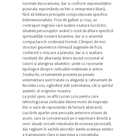
normele decorativului, dar și conform expresivităților
picturale, exprimându-se într-o interpretare liberă,
fără să înlăture principiile compoziționale specifice
bidimensionalului. Frize de galben și roșu, se
contrapun negrului care susține osatura lucrărilor,
siluetele personajelor având o notă de efilare specifică
spiritualității noastre bizantine, dar și o anumită
compactare în conținutul formal. Câmpuri de mici
structuri geometrice ritmează sugestiile de frize,
conferind o mișcare a planului, dar și o exaltare
rezultată din alternanța dintre ductul orizontal al
culorii și alungirea siluetelor, unele cu rezonanțe
tipologice dinspre civilizațiile medievale și antice.
Țesăturile, ornamentele prezente pe piesele
vestimentare sunt tratate cu eleganță și rafinament de
Nicoleta Liciu, oglindind atât sobrietatea, cât și spiritul
autentic al originilor noastre.
La polul opus, se află Lucian Liciu pentru care
tehnologizarea civilizației devine motiv de inspirație
într-o serie de reprezentări de factură abstractă.
Lucrările aparțin unei perioade anteriore viziunii de
acum, care se concentrează pe o exprimare directă a
unor situații sociale reevaluate de viziunea personală,
dar regăsim în vechile abordări datele aceleiași estetici
a transpunerii clare și expresive a conceptului.