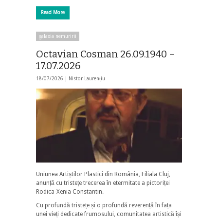
Read More
galaxia nemuririi
Octavian Cosman 26.09.1940 –
17.07.2026
18/07/2026 |
Nistor Laurențiu
Uniunea Artiștilor Plastici din România, Filiala Cluj,
anunță cu tristețe trecerea în etermitate a pictoriței
Rodica-Xenia Constantin.
Cu profundă tristețe și o profundă reverență în fața
unei vieți dedicate frumosului, comunitatea artistică își