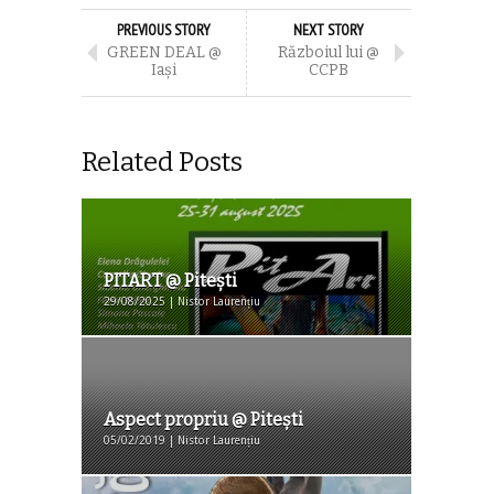
PREVIOUS STORY
NEXT STORY
GREEN DEAL @
Războiul lui @
Iași
CCPB
Related Posts
PITART @ Piteşti
29/08/2025 | Nistor Laurențiu
Aspect propriu @ Pitești
05/02/2019 | Nistor Laurențiu