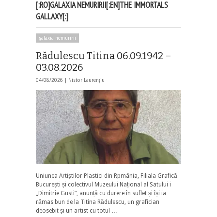
[:RO]GALAXIA NEMURIRII[:EN]THE IMMORTALS
GALLAXY[:]
galaxia nemuririi
Rădulescu Titina 06.09.1942 –
03.08.2026
04/08/2026 |
Nistor Laurențiu
Uniunea Artiștilor Plastici din Rpmânia, Filiala Grafică
București și colectivul Muzeului Național al Satului i
„Dimitrie Gusti”, anunță cu durere în suflet și își ia
rămas bun de la Titina Rădulescu, un grafician
deosebit și un artist cu totul …