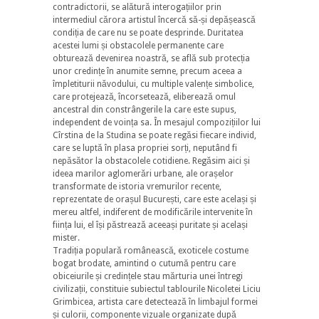
contradictorii, se alătură interogațiilor prin
intermediul cărora artistul încercă să-și depășească
condiția de care nu se poate desprinde. Duritatea
acestei lumi și obstacolele permanente care
obturează devenirea noastră, se află sub protecția
unor credințe în anumite semne, precum aceea a
împletiturii năvodului, cu multiple valențe simbolice,
care protejează, încorsetează, eliberează omul
ancestral din constrângerile la care este supus,
independent de voința sa. În mesajul compozițiilor lui
Cîrstina de la Studina se poate regăsi fiecare individ,
care se luptă în plasa propriei sorți, neputând fi
nepăsător la obstacolele cotidiene. Regăsim aici și
ideea marilor aglomerări urbane, ale orașelor
transformate de istoria vremurilor recente,
reprezentate de orașul București, care este același și
mereu altfel, indiferent de modificările intervenite în
ființa lui, el își păstrează aceeași puritate și același
mister.
Tradiția populară românească, exoticele costume
bogat brodate, amintind o cutumă pentru care
obiceiurile și credințele stau mărturia unei întregi
civilizații, constituie subiectul tablourile Nicoletei Liciu
Grimbicea, artista care detectează în limbajul formei
și culorii, componente vizuale organizate după