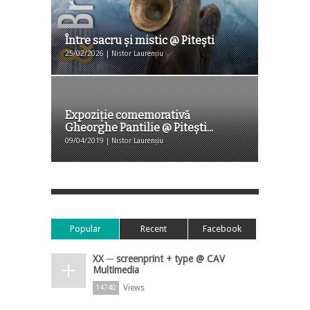
Între sacru și mistic @ Pitești
25/02/2026 | Nistor Laurențiu
Expoziție comemorativă
Gheorghe Pantilie @ Pitești...
09/04/2019 | Nistor Laurențiu
Popular
Recent
Facebook
XX ─ screenprint + type @ CAV
Multimedia
Views
14740