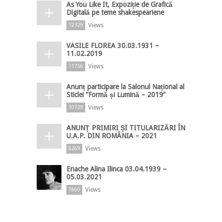
As You Like It, Expoziție de Grafică
Digitală pe teme shakespeariene
Views
12329
VASILE FLOREA 30.03.1931 –
11.02.2019
Views
11756
Anunț participare la Salonul Național al
Sticlei ”Formă și Lumină – 2019”
Views
10729
ANUNȚ PRIMIRI ȘI TITULARIZĂRI ÎN
U.A.P. DIN ROMÂNIA – 2021
Views
8269
Enache Alina Ilinca 03.04.1939 –
05.03.2021
Views
7860