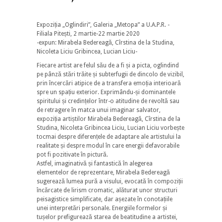
Expoziția „Oglindiri”, Galeria „Metopa” a U.A.P.R. -
Filiala Pitești, 2 martie-22 martie 2020
-expun: Mirabela Bedereagă, Cîrstina de la Studina,
Nicoleta Liciu Gribincea, Lucian Liciu-
Fiecare artist are felul său de a fi și a picta, oglindind
pe pânză stări trăite și subterfugii de dincolo de vizibil,
prin încercări atipice de a transfera emoția interioară
spre un spațiu exterior. Exprimându-și dominantele
spiritului și credințelor într-o atitudine de revoltă sau
de retragere în matca unui imaginar salvator,
expoziția artiștilor Mirabela Bedereagă, Cîrstina de la
Studina, Nicoleta Gribincea Liciu, Lucian Liciu vorbește
tocmai despre diferențele de adaptare ale artistului la
realitate și despre modul în care energii defavorabile
pot fi pozitivate în pictură.
Astfel, imaginativă și fantastică în alegerea
elementelor de reprezentare, Mirabela Bedereagă
sugerează lumea pură a visului, evocată în compoziții
încărcate de lirism cromatic, alăturat unor structuri
peisagistice simplificate, dar așezate în conotațiile
unei interpretări personale. Energiile formelor și
tușelor prefigurează starea de beatitudine a artistei,