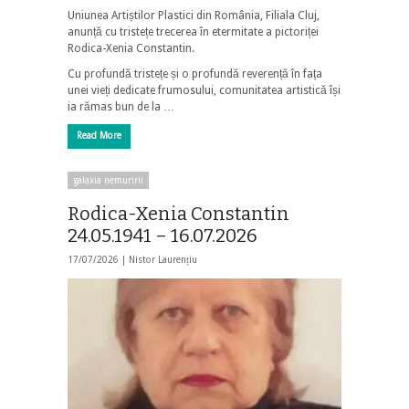
Uniunea Artiștilor Plastici din România, Filiala Cluj,
anunță cu tristețe trecerea în etermitate a pictoriței
Rodica-Xenia Constantin.
Cu profundă tristețe și o profundă reverență în fața
unei vieți dedicate frumosului, comunitatea artistică își
ia rămas bun de la …
Read More
galaxia nemuririi
Rodica-Xenia Constantin
24.05.1941 – 16.07.2026
17/07/2026 |
Nistor Laurențiu