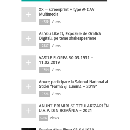
XX ─ screenprint + type @ CAV
Multimedia
Views
14739
As You Like It, Expoziție de Grafică
Digitală pe teme shakespeariene
Views
12327
VASILE FLOREA 30.03.1931 –
11.02.2019
Views
11754
Anunț participare la Salonul Național al
Sticlei ”Formă și Lumină – 2019”
Views
10726
ANUNȚ PRIMIRI ȘI TITULARIZĂRI ÎN
U.A.P. DIN ROMÂNIA – 2021
Views
8268
Enache Alina Ilinca 03.04.1939 –