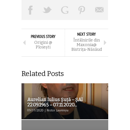
NEXT STORY
PREVIOUS STORY
Întâlnirile din
Origini @
Maxonia@
Ploieşti
Bistriţa-Năsăud
Related Posts
Aurelian Iulius Șuță – ȘAI
22.09.1965 – 07.11.2020...
09/11/2020 | Nistor Laurențiu