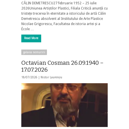
CĂLIN DEMETRESCU27 februarie 1952 – 25 iulie
2026Uniunea Artiștilor Plastici, Filiala Critică anunță cu
tristețe trecerea în eternitate a istoricului de artă Călin
Demetrescu absolvent al Institutului de Arte Plastice
Nicolae Grigorescu, Facultatea de istoria artei și a
École …
Read More
galaxia nemuririi
Octavian Cosman 26.09.1940 –
17.07.2026
18/07/2026 |
Nistor Laurențiu