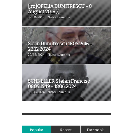
[:ro]OFELIA DUMITRESCU – 8
August 2018[:]...
09/08/2018 | Nistor Laurențiu
Sorin Dumitrescu 18.03.1946 –
22.12.2024
22/12/2024 | Nistor Laurențiu
SCHNELLER Ștefan Francisc
08.09.1949 – 18.06.2024...
18/06/2024 | Nistor Laurențiu
Popular
Recent
Facebook