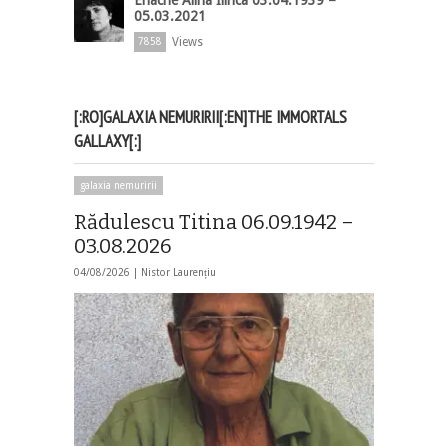
05.03.2021
Views
7858
[:RO]GALAXIA NEMURIRII[:EN]THE IMMORTALS
GALLAXY[:]
galaxia nemuririi
Rădulescu Titina 06.09.1942 –
03.08.2026
04/08/2026 |
Nistor Laurențiu