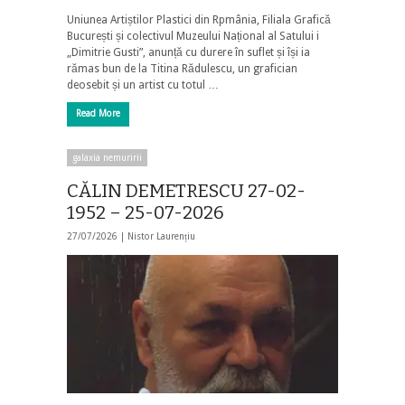
Uniunea Artiștilor Plastici din Rpmânia, Filiala Grafică
București și colectivul Muzeului Național al Satului i
„Dimitrie Gusti”, anunță cu durere în suflet și își ia
rămas bun de la Titina Rădulescu, un grafician
deosebit și un artist cu totul …
Read More
galaxia nemuririi
CĂLIN DEMETRESCU 27-02-
1952 – 25-07-2026
27/07/2026 |
Nistor Laurențiu