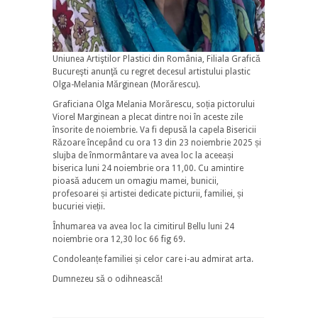
Uniunea Artiştilor Plastici din România, Filiala Grafică
Bucureşti anunţă cu regret decesul artistului plastic
Olga-Melania Mărginean (Morărescu).
Graficiana Olga Melania Morărescu, soția pictorului
Viorel Marginean a plecat dintre noi în aceste zile
însorite de noiembrie. Va fi depusă la capela Bisericii
Răzoare începând cu ora 13 din 23 noiembrie 2025 și
slujba de înmormântare va avea loc la aceeași
biserica luni 24 noiembrie ora 11,00. Cu amintire
pioasă aducem un omagiu mamei, bunicii,
profesoarei și artistei dedicate picturii, familiei, și
bucuriei vieții.
Înhumarea va avea loc la cimitirul Bellu luni 24
noiembrie ora 12,30 loc 66 fig 69.
Condoleanțe familiei și celor care i-au admirat arta.
Dumnezeu să o odihnească!