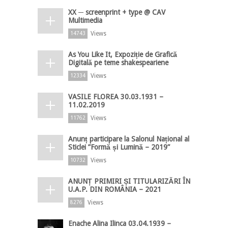
XX ─ screenprint + type @ CAV
Multimedia
Views
14743
As You Like It, Expoziție de Grafică
Digitală pe teme shakespeariene
Views
12334
VASILE FLOREA 30.03.1931 –
11.02.2019
Views
11762
Anunț participare la Salonul Național al
Sticlei ”Formă și Lumină – 2019”
Views
10732
ANUNȚ PRIMIRI ȘI TITULARIZĂRI ÎN
U.A.P. DIN ROMÂNIA – 2021
Views
8276
Enache Alina Ilinca 03.04.1939 –