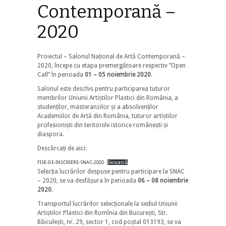
Contemporană –
2020
Proiectul – Salonul Național de Artă Contemporană –
2020, începe cu etapa premergătoare respectiv ”Open
Call” în perioada
01 – 05 noiembrie 2020
.
Salonul este deschis pentru participarea tuturor
membrilor Uniunii Artiștilor Plastici din România, a
studenților, masteranzilor și a absolvenților
Academiilor de Artă din România, tuturor artiștilor
profesioniști din teritoriile istorice românești și
diaspora.
Descărcați de aici:
FISE-DE-INSCRIERE-SNAC-2020
Descarcă
Selecția lucrărilor despuse pentru participare la SNAC
– 2020, se va desfășura în perioada
06 – 08 noiembrie
2020
.
Transportul lucrărilor selecționale la sediul Uniunii
Artiștilor Plastici din Romînia din București, Str.
Băiculești, nr. 29, sector 1, cod poștal 013193, se va