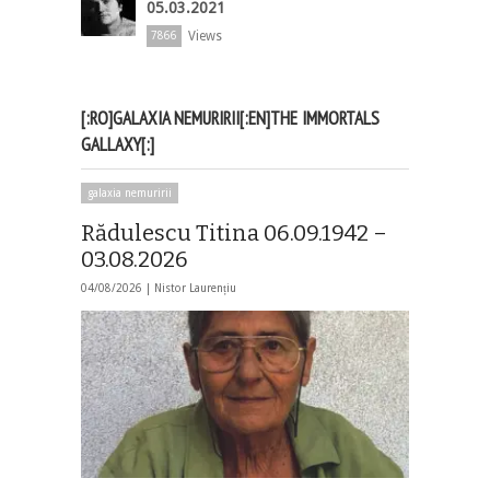
05.03.2021
Views
7866
[:RO]GALAXIA NEMURIRII[:EN]THE IMMORTALS
GALLAXY[:]
galaxia nemuririi
Rădulescu Titina 06.09.1942 –
03.08.2026
04/08/2026 |
Nistor Laurențiu