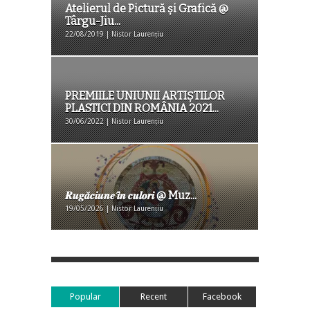
Atelierul de Pictură și Grafică @
Târgu-Jiu...
22/08/2019 | Nistor Laurențiu
PREMIILE UNIUNII ARTIȘTILOR
PLASTICI DIN ROMÂNIA 2021...
30/06/2022 | Nistor Laurențiu
𝑹𝒖𝒈𝒂̆𝒄𝒊𝒖𝒏𝒆 𝒊̂𝒏 𝒄𝒖𝒍𝒐𝒓𝒊 @ Muz...
19/05/2026 | Nistor Laurențiu
Popular
Recent
Facebook