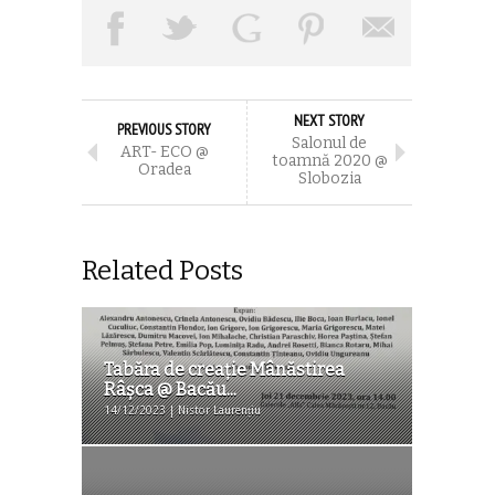
NEXT STORY
PREVIOUS STORY
Salonul de
ART- ECO @
toamnă 2020 @
Oradea
Slobozia
Related Posts
Tabăra de creație Mânăstirea
Râșca @ Bacău...
14/12/2023 | Nistor Laurențiu