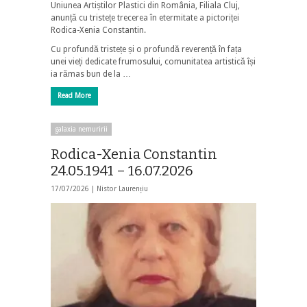
Uniunea Artiștilor Plastici din România, Filiala Cluj,
anunță cu tristețe trecerea în etermitate a pictoriței
Rodica-Xenia Constantin.
Cu profundă tristețe și o profundă reverență în fața
unei vieți dedicate frumosului, comunitatea artistică își
ia rămas bun de la …
Read More
galaxia nemuririi
Rodica-Xenia Constantin
24.05.1941 – 16.07.2026
17/07/2026 |
Nistor Laurențiu