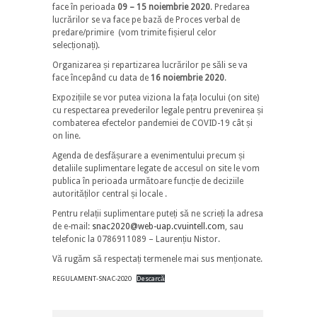
face în perioada
09 – 15 noiembrie 2020
. Predarea
lucrărilor se va face pe bază de Proces verbal de
predare/primire (vom trimite fișierul celor
selecționați).
Organizarea și repartizarea lucrărilor pe săli se va
face începând cu data de
16 noiembrie 2020
.
Expozițiile se vor putea viziona la fața locului (on site)
cu respectarea prevederilor legale pentru prevenirea și
combaterea efectelor pandemiei de COVID-19 cât și
on line.
Agenda de desfășurare a evenimentului precum și
detaliile suplimentare legate de accesul on site le vom
publica în perioada următoare funcție de deciziile
autorităților central și locale .
Pentru relații suplimentare puteți să ne scrieți la adresa
de e-mail:
snac2020@web-uap.cvuintell.com
, sau
telefonic la 0786911089 – Laurențiu Nistor.
Vă rugăm să respectați termenele mai sus menționate.
REGULAMENT-SNAC-2020
Descarcă