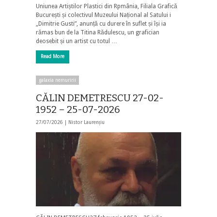
Uniunea Artiștilor Plastici din Rpmânia, Filiala Grafică
București și colectivul Muzeului Național al Satului i
„Dimitrie Gusti”, anunță cu durere în suflet și își ia
rămas bun de la Titina Rădulescu, un grafician
deosebit și un artist cu totul …
Read More
galaxia nemuririi
CĂLIN DEMETRESCU 27-02-
1952 – 25-07-2026
27/07/2026 |
Nistor Laurențiu