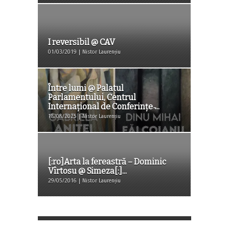
I reversibil @ CAV
01/03/2019 | Nistor Laurențiu
Între lumi @ Palatul
Parlamentului, Centrul
Internaţional de Conferinţe ̵...
18/08/2025 | Nistor Laurențiu
[:ro]Arta la fereastră – Dominic
Vîrtosu @ Simeza[:]...
29/05/2016 | Nistor Laurențiu