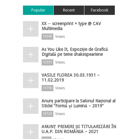
Popular
Recent
Facebook
XX ─ screenprint + type @ CAV
Multimedia
Views
14740
As You Like It, Expoziție de Grafică
Digitală pe teme shakespeariene
Views
12331
VASILE FLOREA 30.03.1931 –
11.02.2019
Views
11758
Anunț participare la Salonul Național al
Sticlei ”Formă și Lumină – 2019”
Views
10729
ANUNȚ PRIMIRI ȘI TITULARIZĂRI ÎN
U.A.P. DIN ROMÂNIA – 2021