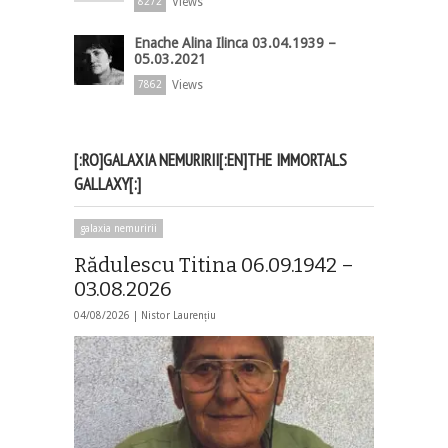
Views
8272
Enache Alina Ilinca 03.04.1939 –
05.03.2021
Views
7862
[:RO]GALAXIA NEMURIRII[:EN]THE IMMORTALS
GALLAXY[:]
galaxia nemuririi
Rădulescu Titina 06.09.1942 –
03.08.2026
04/08/2026 |
Nistor Laurențiu