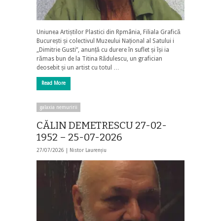
Uniunea Artiștilor Plastici din Rpmânia, Filiala Grafică
București și colectivul Muzeului Național al Satului i
„Dimitrie Gusti”, anunță cu durere în suflet și își ia
rămas bun de la Titina Rădulescu, un grafician
deosebit și un artist cu totul …
Read More
galaxia nemuririi
CĂLIN DEMETRESCU 27-02-
1952 – 25-07-2026
27/07/2026 |
Nistor Laurențiu