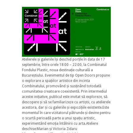
Atelierele și galeriile își deschid porțile în data de 17
septembrie, între orele 18:00 – 22:00, la Combinatul
Fondului Plastic, noua destinație culturală a
Bucureștiului. Evenimentul de tip Open Doors propune
o explorare a spațiilor artistice din incinta
Combinatului, promovând și susținând totodată
comunitatea creatoare coexistentă. Prin intermediul
acestei inițiative, publicul este invitat să exploreze, să
descopere și să se familiarizeze cu artiștii, cu atelierele
acestora, dar și cu galeriile și expozițiile existente.Este
momentul în care vizitatorul pătrunde și devine pentru
o scurtă perioadă parte a unui spațiu artistic,
experimentând emoția întâlnirii cu arta.Ateliere
deschise:Marian și Victoria Zidaru