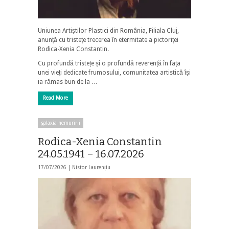
Uniunea Artiștilor Plastici din România, Filiala Cluj,
anunță cu tristețe trecerea în etermitate a pictoriței
Rodica-Xenia Constantin.
Cu profundă tristețe și o profundă reverență în fața
unei vieți dedicate frumosului, comunitatea artistică își
ia rămas bun de la …
Read More
galaxia nemuririi
Rodica-Xenia Constantin
24.05.1941 – 16.07.2026
17/07/2026 |
Nistor Laurențiu