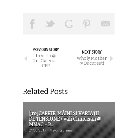
PREVIOUS STORY
NEXT STORY
In vitro @
Wholy Mother
UnaGaleria –
@ București
CFP
Related Posts
[:ro]CAPETE, MÂINI ȘI VARIAȚII
DE TENSIUNE / Vali Chincișan @
MNAC – P...
21/06/2017 | Nistor Laurențiu