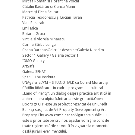
Mircea Roman și Florentina Voichi
Cătălin Bădărău și Bianca Mann
Marcel și Elena Scutaru
Patricia Teodorescu și Lucian Țăran
Vlad Basarab
Emil Mica
Rotariu Gruia
Vintilă și Viorela Mihaescu
Corina Sârbu Lungu
Csaba BarabasGaleriile deschise:Galeria Nicodim
Sector 1 Gallery / Galeria Sector 1
IOMO Gallery
ArtSafe
Galeria SENAT
Spațiul The Institute
UNAgaleria7PM – STUDIO TALK cu Cornel Moraru și
Cătălin Bădărau – în cadrul programului cultural
,,Land of Plenty”, un dialog despre practica artistică în
atelierul de sculptură.Intrarea este gratuită.Open
Doors @ CFP este un proiect prezentat de UniCredit
Bank și susținut de Art Property Development și Art
Property City.
www.combinat.ro
Siguranța publicului
este o prioritate pentru noi, așadar vom ține cont de
toate reglementările ce vor fi în vigoare la momentul
desfășurării evenimentului.