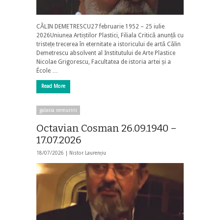
CĂLIN DEMETRESCU27 februarie 1952 – 25 iulie
2026Uniunea Artiștilor Plastici, Filiala Critică anunță cu
tristețe trecerea în eternitate a istoricului de artă Călin
Demetrescu absolvent al Institutului de Arte Plastice
Nicolae Grigorescu, Facultatea de istoria artei și a
École …
Read More
galaxia nemuririi
Octavian Cosman 26.09.1940 –
17.07.2026
18/07/2026 |
Nistor Laurențiu