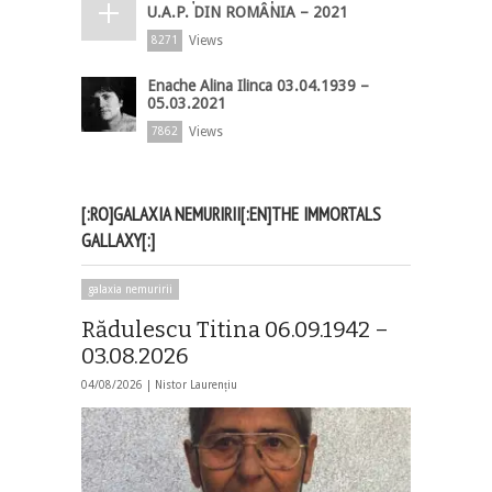
U.A.P. DIN ROMÂNIA – 2021
Views
8271
Enache Alina Ilinca 03.04.1939 –
05.03.2021
Views
7862
[:RO]GALAXIA NEMURIRII[:EN]THE IMMORTALS
GALLAXY[:]
galaxia nemuririi
Rădulescu Titina 06.09.1942 –
03.08.2026
04/08/2026 |
Nistor Laurențiu