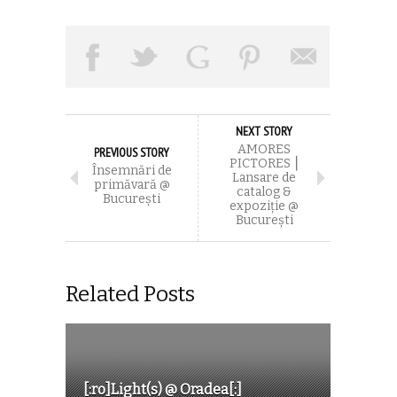
NEXT STORY
AMORES
PREVIOUS STORY
PICTORES ⎮
Însemnări de
Lansare de
primăvară @
catalog &
București
expoziție @
București
Related Posts
[:ro]Light(s) @ Oradea[:]