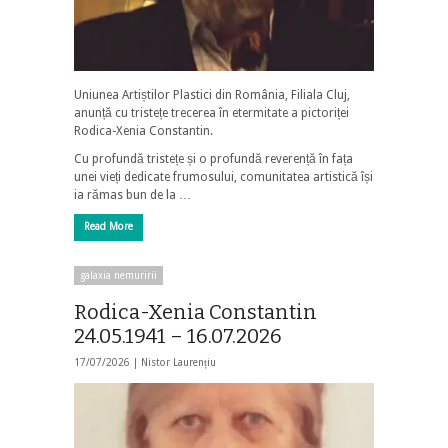
Uniunea Artiștilor Plastici din România, Filiala Cluj,
anunță cu tristețe trecerea în etermitate a pictoriței
Rodica-Xenia Constantin.
Cu profundă tristețe și o profundă reverență în fața
unei vieți dedicate frumosului, comunitatea artistică își
ia rămas bun de la …
Read More
galaxia nemuririi
Rodica-Xenia Constantin
24.05.1941 – 16.07.2026
17/07/2026 |
Nistor Laurențiu