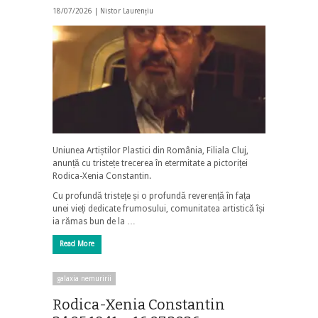
18/07/2026 |
Nistor Laurențiu
Uniunea Artiștilor Plastici din România, Filiala Cluj,
anunță cu tristețe trecerea în etermitate a pictoriței
Rodica-Xenia Constantin.
Cu profundă tristețe și o profundă reverență în fața
unei vieți dedicate frumosului, comunitatea artistică își
ia rămas bun de la …
Read More
galaxia nemuririi
Rodica-Xenia Constantin