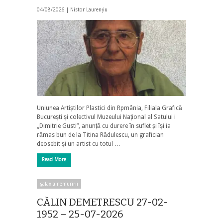
04/08/2026 |
Nistor Laurențiu
Uniunea Artiștilor Plastici din Rpmânia, Filiala Grafică
București și colectivul Muzeului Național al Satului i
„Dimitrie Gusti”, anunță cu durere în suflet și își ia
rămas bun de la Titina Rădulescu, un grafician
deosebit și un artist cu totul …
Read More
galaxia nemuririi
CĂLIN DEMETRESCU 27-02-
1952 – 25-07-2026