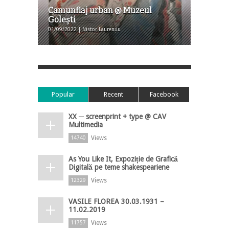
Camunflaj urban @ Muzeul
Golești
01/09/2022 | Nistor Laurențiu
Popular
Recent
Facebook
XX ─ screenprint + type @ CAV
Multimedia
Views
14740
As You Like It, Expoziție de Grafică
Digitală pe teme shakespeariene
Views
12329
VASILE FLOREA 30.03.1931 –
11.02.2019
Views
11757