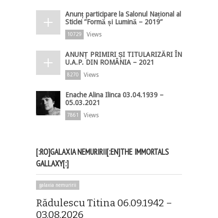
Anunț participare la Salonul Național al
Sticlei ”Formă și Lumină – 2019”
Views
10729
ANUNȚ PRIMIRI ȘI TITULARIZĂRI ÎN
U.A.P. DIN ROMÂNIA – 2021
Views
8270
Enache Alina Ilinca 03.04.1939 –
05.03.2021
Views
7861
[:RO]GALAXIA NEMURIRII[:EN]THE IMMORTALS
GALLAXY[:]
galaxia nemuririi
Rădulescu Titina 06.09.1942 –
03.08.2026