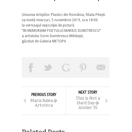
Uniunea Artiştilor Plastici din România, filiala Pitești
va invită miercuri, 5 noiembrie 2019, ora 18:00
la vernisajul expoziţiei de pictură
“IN MEMORIAM POETULUI MARIUS DUMITRESCU”
a artistului Sorin Dumitrescu Mihăeşti,
găzduit de Galeria METOPA
NEXT STORY
PREVIOUS STORY
This is Not a
Maria Balea @
Hard Day @
Artoteca
Atelier 35