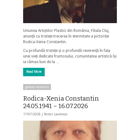
Uniunea Artiștilor Plastici din România, Filiala Cluj,
anunță cu tristețe trecerea în etermitate a pictoriței
Rodica-Xenia Constantin.
Cu profundă tristețe și o profundă reverență în fața
unei vieți dedicate frumosului, comunitatea artistică își
ia rămas bun de la …
Read More
galaxia nemuririi
Rodica-Xenia Constantin
24.05.1941 – 16.07.2026
17/07/2026 |
Nistor Laurențiu