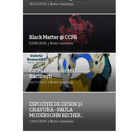
10/12/2018 | Nistor Laurențiu
Black Matter @ CCPB
02/06/2026 | Nistor Laurențiu
Pacea Drumului Mătăsii @
Bucureşti
15/11/2023 | Nistor Laurențiu
EXPOZIȚIE DE DESEN ȘI
GRAVURĂ –PAULA
MODERSOHN BECHER...
13/02/2019 | Nistor Laurențiu