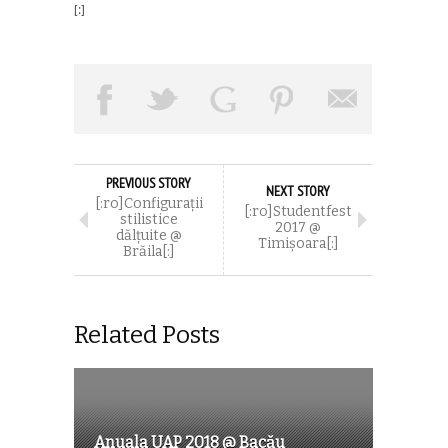
[:]
PREVIOUS STORY
NEXT STORY
[:ro]Configurații
[:ro]Studentfest
stilistice
2017 @
dălțuite @
Timișoara[:]
Brăila[:]
Related Posts
Anuala UAP 2018 @ Bacău