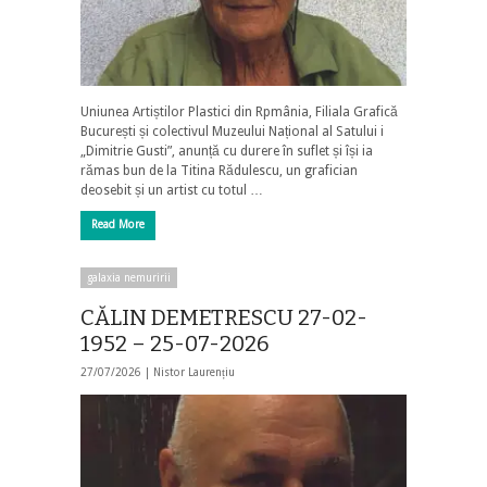
Uniunea Artiștilor Plastici din Rpmânia, Filiala Grafică
București și colectivul Muzeului Național al Satului i
„Dimitrie Gusti”, anunță cu durere în suflet și își ia
rămas bun de la Titina Rădulescu, un grafician
deosebit și un artist cu totul …
Read More
galaxia nemuririi
CĂLIN DEMETRESCU 27-02-
1952 – 25-07-2026
27/07/2026 |
Nistor Laurențiu