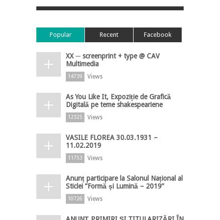
Popular
Recent
Facebook
XX ─ screenprint + type @ CAV
Multimedia
Views
14739
As You Like It, Expoziție de Grafică
Digitală pe teme shakespeariene
Views
12325
VASILE FLOREA 30.03.1931 –
11.02.2019
Views
11753
Anunț participare la Salonul Național al
Sticlei ”Formă și Lumină – 2019”
Views
10726
ANUNȚ PRIMIRI ȘI TITULARIZĂRI ÎN