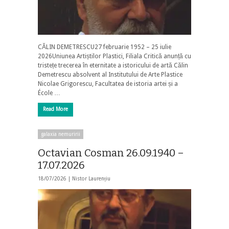
CĂLIN DEMETRESCU27 februarie 1952 – 25 iulie
2026Uniunea Artiștilor Plastici, Filiala Critică anunță cu
tristețe trecerea în eternitate a istoricului de artă Călin
Demetrescu absolvent al Institutului de Arte Plastice
Nicolae Grigorescu, Facultatea de istoria artei și a
École …
Read More
galaxia nemuririi
Octavian Cosman 26.09.1940 –
17.07.2026
18/07/2026 |
Nistor Laurențiu