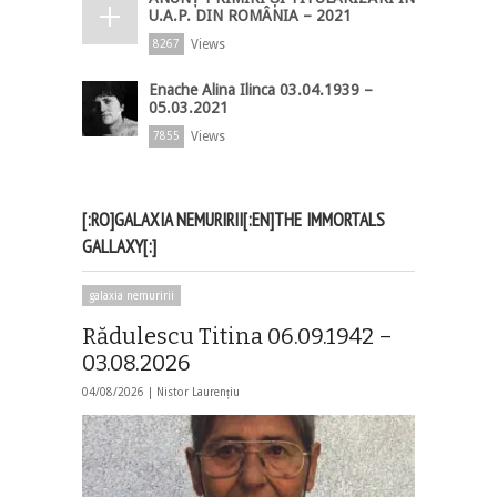
U.A.P. DIN ROMÂNIA – 2021
Views
8267
Enache Alina Ilinca 03.04.1939 –
05.03.2021
Views
7855
[:RO]GALAXIA NEMURIRII[:EN]THE IMMORTALS
GALLAXY[:]
galaxia nemuririi
Rădulescu Titina 06.09.1942 –
03.08.2026
04/08/2026 |
Nistor Laurențiu