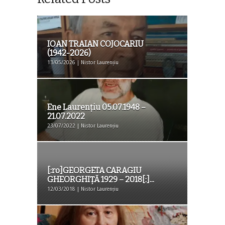
IOAN TRAIAN COJOCARIU
(1942-2026)
13/05/2026 | Nistor Laurențiu
Ene Laurențiu 05.07.1948 –
21.07.2022
23/07/2022 | Nistor Laurențiu
[:ro]GEORGETA CARAGIU
GHEORGHIȚĂ 1929 – 2018[:]...
12/03/2018 | Nistor Laurențiu