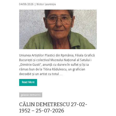
04/08/2026 |
Nistor Laurențiu
Uniunea Artiștilor Plastici din Rpmânia, Filiala Grafică
București și colectivul Muzeului Național al Satului i
„Dimitrie Gusti”, anunță cu durere în suflet și își ia
rămas bun de la Titina Rădulescu, un grafician
deosebit și un artist cu totul …
Read More
galaxia nemuririi
CĂLIN DEMETRESCU 27-02-
1952 – 25-07-2026