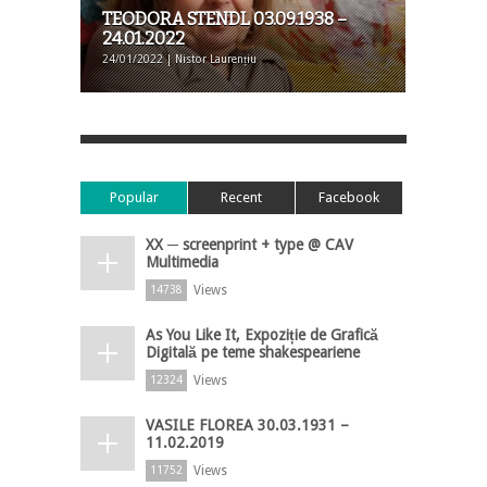
TEODORA STENDL 03.09.1938 –
24.01.2022
24/01/2022 | Nistor Laurențiu
Popular
Recent
Facebook
XX ─ screenprint + type @ CAV
Multimedia
Views
14738
As You Like It, Expoziție de Grafică
Digitală pe teme shakespeariene
Views
12324
VASILE FLOREA 30.03.1931 –
11.02.2019
Views
11752