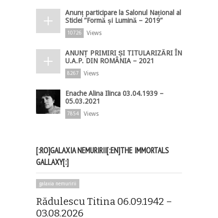
Anunț participare la Salonul Național al
Sticlei ”Formă și Lumină – 2019”
Views
10726
ANUNȚ PRIMIRI ȘI TITULARIZĂRI ÎN
U.A.P. DIN ROMÂNIA – 2021
Views
8267
Enache Alina Ilinca 03.04.1939 –
05.03.2021
Views
7854
[:RO]GALAXIA NEMURIRII[:EN]THE IMMORTALS
GALLAXY[:]
galaxia nemuririi
Rădulescu Titina 06.09.1942 –
03.08.2026