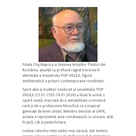
Filiala Cluj-Napoca a Uniunea Artiștilor Plastici din
România, anunță cu profund regret trecerea în
eternitate a maestrului POP VASILE, figură
emblematică a picturii contemporane românești.
Spirit ales și truditor neobosit al șevaletului, POP
VASILE (15.01.1935-18.01.2026) a lăsat în urmă o
operă vastă, marcată de o sensibilitate cromatică
rară și de o profunzime filosofică ce a inspirat
generații de tineri artiști. Membru devotat al UAPR,
acesta a reprezentat arta românească cu onoare, atât
în țară, cât și peste hotare.
Lumea culorilor este astăzi mai săracă, dar lumina