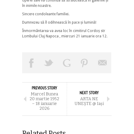
operei sale va continua să strălucească în galeriile și
în inimile noastre.
Sincere condoleante familiei.
Dumnezeu să îl odihnească în pace și lumină!
Înmormântarea va avea loc în cimitirul Cordoș str
Lombului Cluj Napoca , miercuri 21 ianuarie ora 12.
PREVIOUS STORY
NEXT STORY
Marcel Bunea
20 martie 1952
ARTA NE
– 18 ianuarie
UNEȘTE @ Iași
2026
Related Posts