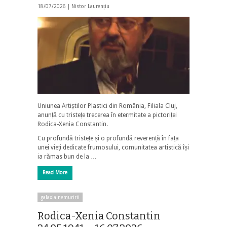
18/07/2026 |
Nistor Laurențiu
Uniunea Artiștilor Plastici din România, Filiala Cluj,
anunță cu tristețe trecerea în etermitate a pictoriței
Rodica-Xenia Constantin.
Cu profundă tristețe și o profundă reverență în fața
unei vieți dedicate frumosului, comunitatea artistică își
ia rămas bun de la …
Read More
galaxia nemuririi
Rodica-Xenia Constantin