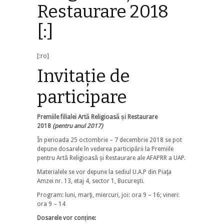
Restaurare 2018
[:]
[:ro]
Invitație de
participare
Premiile filialei Artă Religioasă și Restaurare
2018
(pentru anul 2017)
În perioada 25 octombrie – 7 decembrie 2018 se pot
depune dosarele în vederea participării la Premiile
pentru Artă Religioasă și Restaurare ale AFAPRR a UAP.
Materialele se vor depune la sediul U.A.P din Piaţa
Amzei nr. 13, etaj 4, sector 1, Bucureşti.
Program: luni, marţi, miercuri, joi: ora 9 – 16; vineri:
ora 9 – 14
Dosarele vor conține: