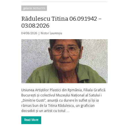
galaxia nemuririi
Rădulescu Titina 06.09.1942 –
03.08.2026
04/08/2026 |
Nistor Laurențiu
Uniunea Artiștilor Plastici din Rpmânia, Filiala Grafică
București și colectivul Muzeului Național al Satului i
„Dimitrie Gusti”, anunță cu durere în suflet și își ia
rămas bun de la Titina Rădulescu, un grafician
deosebit și un artist cu totul …
Read More