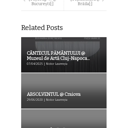
București[:]
Brăila[:]
Related Posts
CÂNTECUL PĂMÂNTULUI @
Muzeul de Artă Cluj-Napoca...
07/04/2025 | Nistor Laurențiu
ABSOLVENTUL @ Craiova
29/06/2020 | Nistor Laurențiu