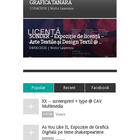
GRAFICA TÂNĂRĂ
17/04/2018 | Nistor Laurențiu
SONDER – Expoziție de licență –
Arte Textile și Design Textil @ ...
04/06/2026 | Nistor Laurențiu
Popular
Recent
Facebook
XX ─ screenprint + type @ CAV
Multimedia
Views
14740
As You Like It, Expoziție de Grafică
Digitală pe teme shakespeariene