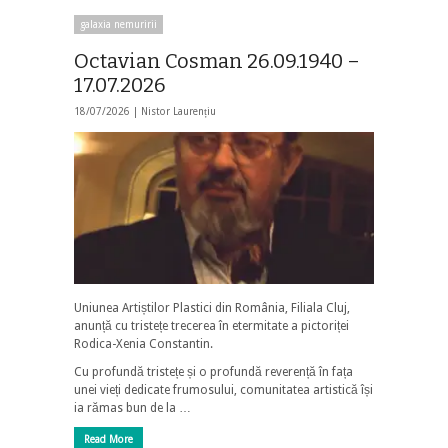
galaxia nemuririi
Octavian Cosman 26.09.1940 –
17.07.2026
18/07/2026 |
Nistor Laurențiu
Uniunea Artiștilor Plastici din România, Filiala Cluj,
anunță cu tristețe trecerea în etermitate a pictoriței
Rodica-Xenia Constantin.
Cu profundă tristețe și o profundă reverență în fața
unei vieți dedicate frumosului, comunitatea artistică își
ia rămas bun de la …
Read More