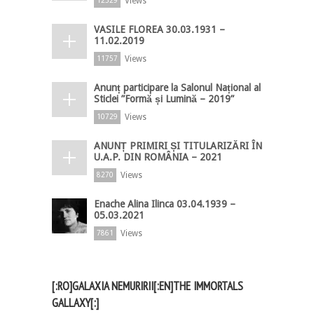
Views
12329
VASILE FLOREA 30.03.1931 –
11.02.2019
Views
11757
Anunț participare la Salonul Național al
Sticlei ”Formă și Lumină – 2019”
Views
10729
ANUNȚ PRIMIRI ȘI TITULARIZĂRI ÎN
U.A.P. DIN ROMÂNIA – 2021
Views
8270
Enache Alina Ilinca 03.04.1939 –
05.03.2021
Views
7861
[:RO]GALAXIA NEMURIRII[:EN]THE IMMORTALS
GALLAXY[:]