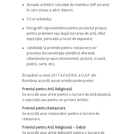
dovada achitării cotizației de membru UAP pe anul
în curs și/sau a altor datorii;
CV-ul artistului;
fotografii reprezentative pentru proiectul propus
pentru premiere sau după lucrarea de artă, titlul
expoziției, perioada și locul de expunere;
candidații la premiile pentru restaurare vor
prezenta documentația științifică aferentă
obiectivului propus (monument, pictură, icoană,
piatră, carte, etc).
Începând cu anul 2017 A.F.A.P.R.R. a U.A.P. din
România acordă anual următoarele premii:
Premiul pentru Artă Religioasă
Se acordă unui artist pentru o lucrare de artă plastică,
o expoziție sau pentru un proiect artistic.
Premiul pentru Restaurare
Se acordă unui restaurator pentru o lucrare de
restaurare.
Premiul pentru Artă Religioasă – Debut
Se acordă unui artist debutant pentru o lucrare de