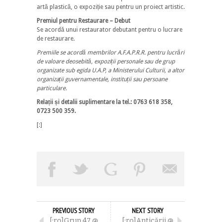
artă plastică, o expoziție sau pentru un proiect artistic.
Premiul pentru Restaurare – Debut
Se acordă unui restaurator debutant pentru o lucrare
de restaurare.
Premiile se acordă membrilor A.F.A.P.R.R. pentru lucrări
de valoare deosebită, expoziții personale sau de grup
organizate sub egida U.A.P, a Ministerului Culturii, a altor
organizații guvernamentale, instituții sau persoane
particulare.
Relații și detalii suplimentare la tel.: 0763 618 358,
0723 500 359.
[:]
PREVIOUS STORY
NEXT STORY
[:ro]Grup 47 @
[:ro]Anticării @