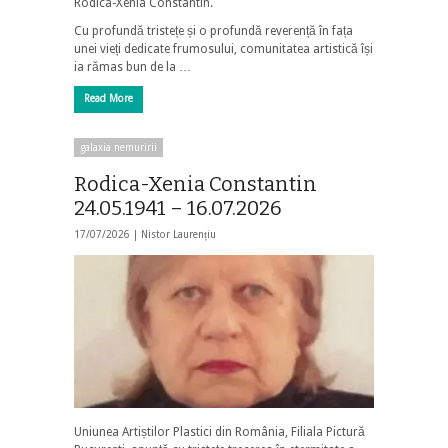
Rodica-Xenia Constantin.
Cu profundă tristețe și o profundă reverență în fața
unei vieți dedicate frumosului, comunitatea artistică își
ia rămas bun de la …
Read More
galaxia nemuririi
Rodica-Xenia Constantin
24.05.1941 – 16.07.2026
17/07/2026 |
Nistor Laurențiu
Uniunea Artiștilor Plastici din România, Filiala Pictură