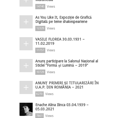
Views
14740
As You Like It, Expoziție de Grafică
Digitală pe teme shakespeariene
Views
12329
VASILE FLOREA 30.03.1931 –
11.02.2019
Views
11757
Anunț participare la Salonul Național al
Sticlei ”Formă și Lumină – 2019”
Views
10729
ANUNȚ PRIMIRI ȘI TITULARIZĂRI ÎN
U.A.P. DIN ROMÂNIA – 2021
Views
8270
Enache Alina Ilinca 03.04.1939 –
05.03.2021
Views
7861