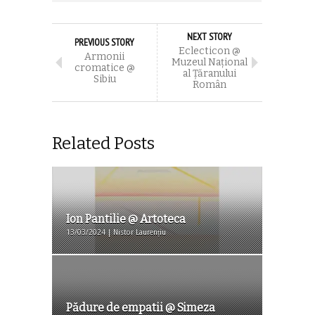
NEXT STORY
PREVIOUS STORY
Eclecticon @
Armonii
Muzeul Naţional
cromatice @
al Ţăranului
Sibiu
Român
Related Posts
Ion Pantilie @ Artoteca
13/03/2024 | Nistor Laurențiu
Pădure de empatii @ Simeza