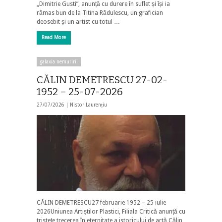
„Dimitrie Gusti”, anunță cu durere în suflet și își ia
rămas bun de la Titina Rădulescu, un grafician
deosebit și un artist cu totul …
Read More
galaxia nemuririi
CĂLIN DEMETRESCU 27-02-
1952 – 25-07-2026
27/07/2026 |
Nistor Laurențiu
CĂLIN DEMETRESCU27 februarie 1952 – 25 iulie
2026Uniunea Artiștilor Plastici, Filiala Critică anunță cu
tristețe trecerea în eternitate a istoricului de artă Călin