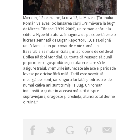
Miercuri, 12 februarie, la ora 13, la Muzeul Țăranului
Român va avea loc lansarea cărții „Primăvara la bug”
de Mircea Tănase (1939-2009), un roman apărut la
editura Hyperliteratura. Imaginea de pe copertă este o
lucrare semnată de Eugen Raportoru. „Ca să-și țină
unită familia, un potcovar de etnie romă din
Basarabia se mută în Galați, în apropiere de cel de-al
Doilea Război Mondial. Cu toate că reușesc să pună
pe picioare o gospodărie și o afacere care să le
asigure traiul, vremurile întunecate ale acelei perioade
lovesc pe oricine fără milă. Tatăl este nevoit să
meargă pe front, iar singura lui fată și odrasla ei de
numai câțiva ani sunt trimiși la Bug. Un roman
înduioșător și dur în aceeași măsură despre
supraviețuire, dragoste și credință, atunci totul devine
o ruină.”