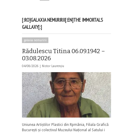
[:RO]GALAXIA NEMURIRII[:EN]THE IMMORTALS
GALLAXY[:]
galaxia nemuririi
Rădulescu Titina 06.09.1942 –
03.08.2026
04/08/2026 |
Nistor Laurențiu
Uniunea Artiștilor Plastici din Rpmânia, Filiala Grafică
București și colectivul Muzeului Național al Satului i