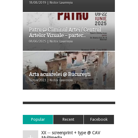
18/08/2019 | Nistor Laurențiu
Patru @ Căminul Artei / Centrul
Artelor Vizuale – parter...
08/06/2025 | Nistor Laurențiu
Arta acuarelei @ Bucureşti
12/04/2023 | Nistor Laurențiu
Popular
Recent
Facebook
XX ─ screenprint + type @ CAV
Multimedia