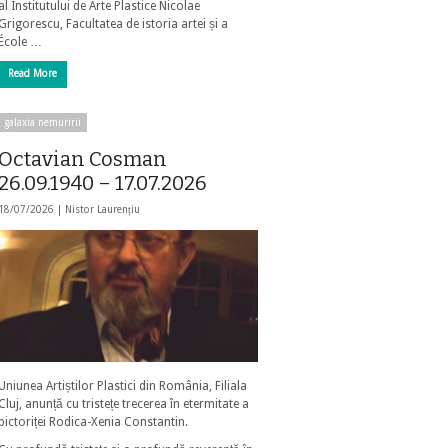
al Institutului de Arte Plastice Nicolae
Grigorescu, Facultatea de istoria artei și a
École …
Read More
galaxia nemuririi
Octavian Cosman
26.09.1940 – 17.07.2026
18/07/2026 |
Nistor Laurențiu
Uniunea Artiștilor Plastici din România, Filiala
Cluj, anunță cu tristețe trecerea în etermitate a
pictoriței Rodica-Xenia Constantin.