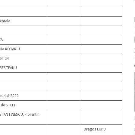
entala
IA
uia ROTARIU
ANTIN
GRESTEANU
ească 2020
 Ile STEFI
TANTINESCU, Florentin
Dragos LUPU