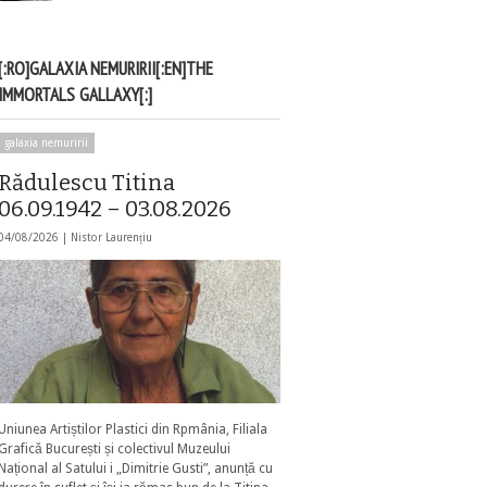
[:RO]GALAXIA NEMURIRII[:EN]THE
IMMORTALS GALLAXY[:]
galaxia nemuririi
Rădulescu Titina
06.09.1942 – 03.08.2026
04/08/2026 |
Nistor Laurențiu
Uniunea Artiștilor Plastici din Rpmânia, Filiala
Grafică București și colectivul Muzeului
Național al Satului i „Dimitrie Gusti”, anunță cu