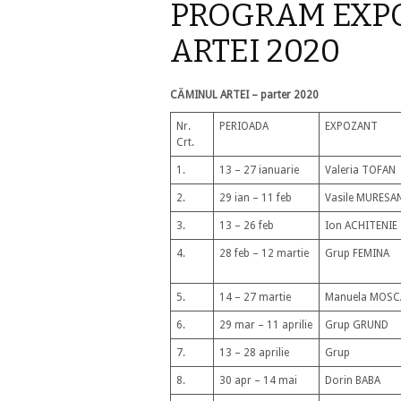
PROGRAM EXPO
ARTEI 2020
CĂMINUL ARTEI – parter 2020
Nr.
PERIOADA
EXPOZANT
Crt.
1.
13 – 27 ianuarie
Valeria T
2.
29 ian – 11 feb
Vasile MURESA
3.
13 – 26 feb
Ion ACHITENIE
4.
28 feb – 12 martie
Grup FEMINA
5.
14 – 27 martie
Manuela MOSC
6.
29 mar – 11 aprilie
Grup GRUND
7.
13 – 28 aprilie
Grup
8.
30 apr – 14 mai
Dorin BABA