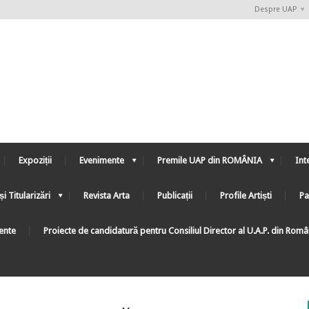
Despre UAP
Expoziții
Evenimente
Premile UAP din ROMÂNIA
Int
și Titularizări
Revista Arta
Publicații
Profile Artiști
Pa
ente
Proiecte de candidatură pentru Consiliul Director al U.A.P. din Rom