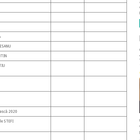
A
LESANU
NTIN
TIU
ască 2020
Ile STEFI