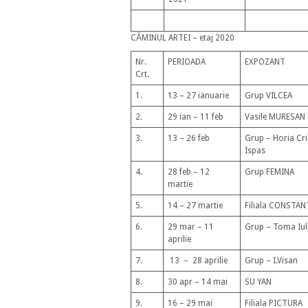
CĂMINUL ARTEI – etaj 2020
Nr.
PERIOADA
EXPOZANT
Crt.
1.
13 – 27 ianuarie
Grup VILCEA
2.
29 ian – 11 feb
Vasile MURESAN
3.
13 – 26 feb
Grup – Horia Cri
Ispas
4.
28 feb – 12
Grup FEMINA
martie
5.
14 – 27 martie
Filiala CONSTAN
6.
29 mar – 11
Grup – Toma Iuli
aprilie
7.
13 – 28 aprilie
Grup – I.Visan
8.
30 apr – 14 mai
SU YAN
9.
16 – 29 mai
Filiala PICTURA