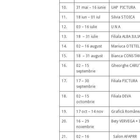
10.
31 mai – 16 iunie
UAP PICTURA
11.
18 iun – 01 iul
Silvia STOICA
12.
03 – 16 iulie
U N A
13.
18 – 31 iulie
Filiala ALBA IULI
14.
02 – 16 august
Mariuca OTETE
15.
18 – 31 august
Bianca CONSTA
16.
02 – 15
Gheorghe CARU
septembrie
17.
17 – 30
Filiala PICTURA
septembrie
18.
02 – 15
Filiala DEVA
octombrie
19.
17 oct – 14 nov
Grafică Române
20.
16 – 29
Bety VERVEGA + 
noiembrie
21.
02 – 16
Salon AFAPRR