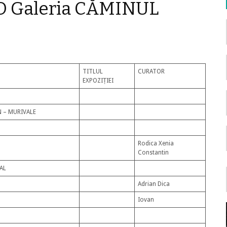
 Galeria CĂMINUL
TITLUL
CURATOR
EXPOZIȚIEI
OFAN
N – MURIVALE
Rodica Xenia
Constantin
AL
Adrian Dica
Iovan