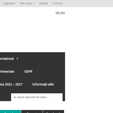
Legislatie
Info utile
Arhivă
Contact
EN
|
RO
ernațional
rteneriate
GDPR
ânia 2022 – 2027
Informaţii utile