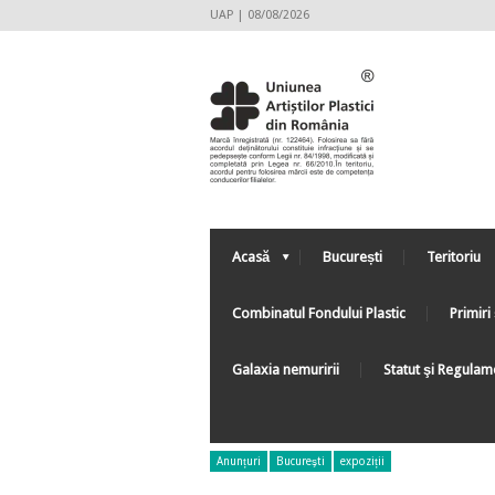
UAP | 08/08/2026
Acasă
București
Teritoriu
Combinatul Fondului Plastic
Primiri 
Galaxia nemuririi
Statut şi Regulam
Anunțuri
Bucureşti
expoziții