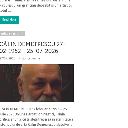
durere în suflet și își ia rămas bun de la Titina
Rădulescu, un grafician deosebit și un artist cu
totul …
Read More
galaxia nemuririi
CĂLIN DEMETRESCU 27-
02-1952 – 25-07-2026
27/07/2026 |
Nistor Laurențiu
CĂLIN DEMETRESCU27 februarie 1952 – 25
iulie 2026Uniunea Artiștilor Plastici, Filiala
Critică anunță cu tristețe trecerea în eternitate a
istoricului de artă Călin Demetrescu absolvent