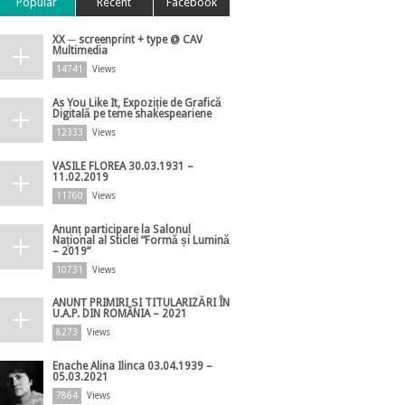
Popular
Recent
Facebook
XX ─ screenprint + type @ CAV
Multimedia
14741
Views
As You Like It, Expoziție de Grafică
Digitală pe teme shakespeariene
12333
Views
VASILE FLOREA 30.03.1931 –
11.02.2019
11760
Views
Anunț participare la Salonul
Național al Sticlei ”Formă și Lumină
– 2019”
10731
Views
ANUNȚ PRIMIRI ȘI TITULARIZĂRI ÎN
U.A.P. DIN ROMÂNIA – 2021
8273
Views
Enache Alina Ilinca 03.04.1939 –
05.03.2021
7864
Views