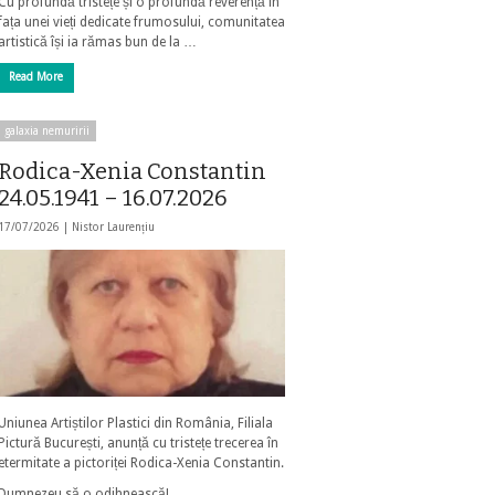
Cu profundă tristețe și o profundă reverență în
fața unei vieți dedicate frumosului, comunitatea
artistică își ia rămas bun de la …
Read More
galaxia nemuririi
Rodica-Xenia Constantin
24.05.1941 – 16.07.2026
17/07/2026 |
Nistor Laurențiu
Uniunea Artiștilor Plastici din România, Filiala
Pictură București, anunță cu tristețe trecerea în
etermitate a pictoriței Rodica-Xenia Constantin.
Dumnezeu să o odihnească!