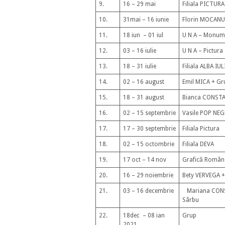
9.
16 – 29 mai
Filiala PICTURA
10.
31mai – 16 iunie
Florin MOCANU
11.
18 iun – 01 iul
U N A – Monum
12.
03 – 16 iulie
U N A – Pictura
13.
18 – 31 iulie
Filiala ALBA IUL
14.
02 – 16 august
Emil MICA + Gr
15.
18 – 31 august
Bianca CONST
16.
02 – 15 septembrie
Vasile POP NE
17.
17 – 30 septembrie
Filiala Pictura
18.
02 – 15 octombrie
Filiala DEVA
19.
17 oct – 14 nov
Grafică Român
20.
16 – 29 noiembrie
Bety VERVEGA +
21.
03 – 16 decembrie
Mariana CONS
Sârbu
22.
18dec – 08 ian
Grup
2021