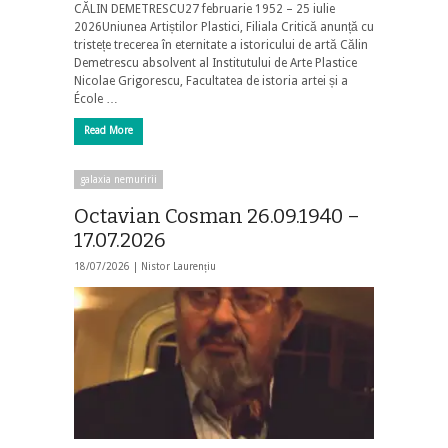
CĂLIN DEMETRESCU27 februarie 1952 – 25 iulie
2026Uniunea Artiștilor Plastici, Filiala Critică anunță cu
tristețe trecerea în eternitate a istoricului de artă Călin
Demetrescu absolvent al Institutului de Arte Plastice
Nicolae Grigorescu, Facultatea de istoria artei și a
École …
Read More
galaxia nemuririi
Octavian Cosman 26.09.1940 –
17.07.2026
18/07/2026 |
Nistor Laurențiu