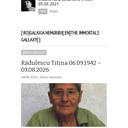
05.03.2021
Views
7866
[:RO]GALAXIA NEMURIRII[:EN]THE IMMORTALS
GALLAXY[:]
galaxia nemuririi
Rădulescu Titina 06.09.1942 –
03.08.2026
04/08/2026 |
Nistor Laurențiu