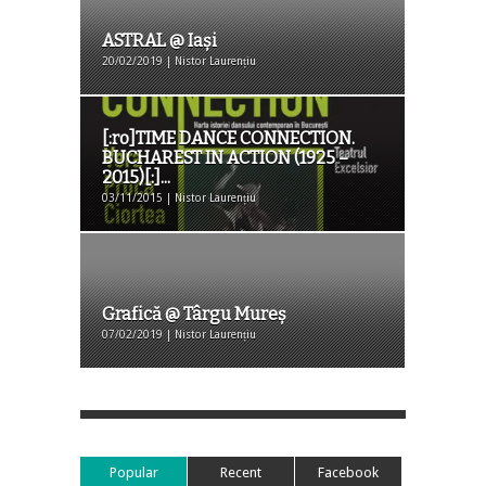
ASTRAL @ Iași
20/02/2019 | Nistor Laurențiu
[:ro]TIME DANCE CONNECTION.
BUCHAREST IN ACTION (1925 –
2015)[:]...
03/11/2015 | Nistor Laurențiu
Grafică @ Târgu Mureș
07/02/2019 | Nistor Laurențiu
Popular
Recent
Facebook