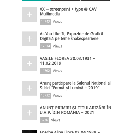
XX ─ screenprint + type @ CAV
Multimedia
Views
14743
As You Like It, Expoziție de Grafică
Digitală pe teme shakespeariene
Views
12334
VASILE FLOREA 30.03.1931 –
11.02.2019
Views
11762
Anunț participare la Salonul Național al
Sticlei ”Formă și Lumină – 2019”
Views
10732
ANUNȚ PRIMIRI ȘI TITULARIZĂRI ÎN
U.A.P. DIN ROMÂNIA – 2021
Views
8276
Enache Alina Ilinca 03.04.1939 –