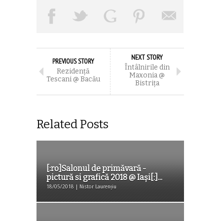
NEXT STORY
PREVIOUS STORY
Întâlnirile din
Rezidenţă
Maxonia @
Tescani @ Bacău
Bistriţa
Related Posts
[:ro]Salonul de primăvară -
pictură si grafică 2018 @ Iași[:]...
18/05/2018 | Nistor Laurențiu