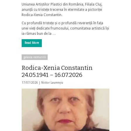
Uniunea Artiștilor Plastici din România, Filiala Cluj,
anunță cu tristețe trecerea în etermitate a pictoriței
Rodica-Xenia Constantin.
Cu profundă tristețe și o profundă reverență în fața
unei vieți dedicate frumosului, comunitatea artistică își
ia rămas bun de la …
Read More
galaxia nemuririi
Rodica-Xenia Constantin
24.05.1941 – 16.07.2026
17/07/2026 |
Nistor Laurențiu