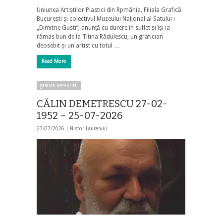
Uniunea Artiștilor Plastici din Rpmânia, Filiala Grafică
București și colectivul Muzeului Național al Satului i
„Dimitrie Gusti”, anunță cu durere în suflet și își ia
rămas bun de la Titina Rădulescu, un grafician
deosebit și un artist cu totul …
Read More
galaxia nemuririi
CĂLIN DEMETRESCU 27-02-
1952 – 25-07-2026
27/07/2026 |
Nistor Laurențiu