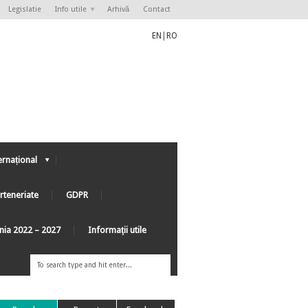
Legislatie
Info utile
Arhivă
Contact
EN
|
RO
ernațional
rteneriate
GDPR
ânia 2022 – 2027
Informaţii utile