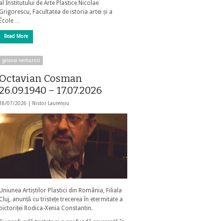
al Institutului de Arte Plastice Nicolae
Grigorescu, Facultatea de istoria artei și a
École …
Read More
galaxia nemuririi
Octavian Cosman
26.09.1940 – 17.07.2026
18/07/2026 |
Nistor Laurențiu
Uniunea Artiștilor Plastici din România, Filiala
Cluj, anunță cu tristețe trecerea în etermitate a
pictoriței Rodica-Xenia Constantin.