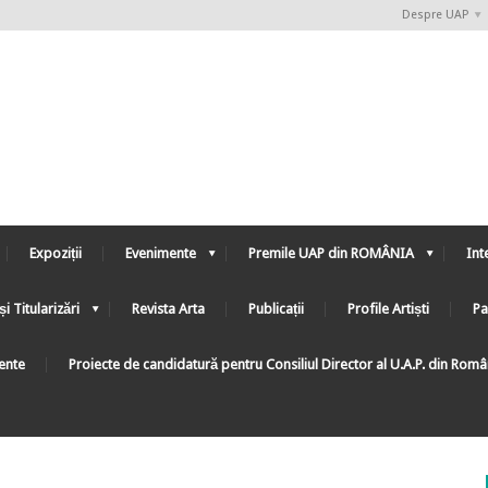
Despre UAP
Expoziții
Evenimente
Premile UAP din ROMÂNIA
Int
și Titularizări
Revista Arta
Publicații
Profile Artiști
Pa
ente
Proiecte de candidatură pentru Consiliul Director al U.A.P. din Rom