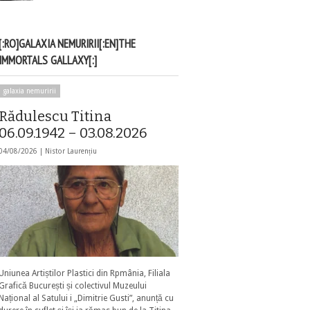
[:RO]GALAXIA NEMURIRII[:EN]THE
IMMORTALS GALLAXY[:]
galaxia nemuririi
Rădulescu Titina
06.09.1942 – 03.08.2026
04/08/2026 |
Nistor Laurențiu
Uniunea Artiștilor Plastici din Rpmânia, Filiala
Grafică București și colectivul Muzeului
Național al Satului i „Dimitrie Gusti”, anunță cu