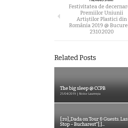
Festivitatea de decernar
Premiilor Uniunii
Artiștilor Plastici din
România 2019 @ Bucure
23.10.2020
Related Posts
The big sleep @ CCPB
25/04/2019 | Nistor Laurențiu
[:ro]„Dada on Tour & Guests. Las
Stop – Bucharest”[:]...