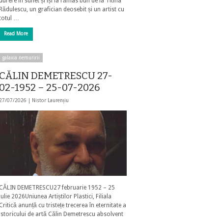
durere în suflet și își ia rămas bun de la Titina
Rădulescu, un grafician deosebit și un artist cu
totul …
Read More
galaxia nemuririi
CĂLIN DEMETRESCU 27-
02-1952 – 25-07-2026
27/07/2026 |
Nistor Laurențiu
CĂLIN DEMETRESCU27 februarie 1952 – 25
iulie 2026Uniunea Artiștilor Plastici, Filiala
Critică anunță cu tristețe trecerea în eternitate a
istoricului de artă Călin Demetrescu absolvent