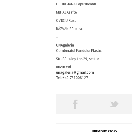
GEORGIANA Lãpușneanu
MIHAI Asaftei
OVIDIU Rusu
RÃZVAN Rãucesc
–
UNAgaleria
Combinatul Fondului Plastic
Str. Băiculești nr.29, sector 1
București
unagaleria@gmail.com
Tel: +40 731008127
PREVIOUS STORY