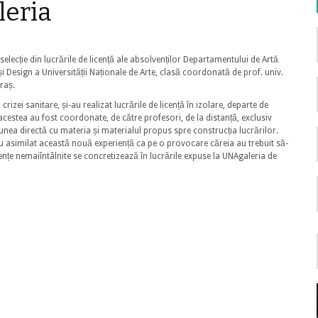
eria
 selecție din lucrările de licență ale absolvenților Departamentului de Artă
și Design a Universității Naționale de Arte, clasă coordonată de prof. univ.
raș.
rizei sanitare, și-au realizat lucrările de licență în izolare, departe de
ă acestea au fost coordonate, de către profesori, de la distanță, exclusiv
unea directă cu materia și materialul propus spre construcția lucrărilor.
 au asimilat această nouă experiență ca pe o provocare căreia au trebuit să-
iențe nemaiîntâlnite se concretizează în lucrările expuse la UNAgaleria de