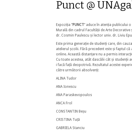
Punct @ UNAgal
Expoziția ”
PUNCT
” aduce în atenția publicului o
Murală din cadrul Facultății de Arte Decorative 
dr. Cosmin Paulescu și lector univ. dr. Liviu Epu
Este prima generație de studenți care, din cauza c
atelierul școlii. Fără precedent este și faptul c
online. Această distanțare nu a permis interacți
Cu toate acestea, atât dascălii cât și studenții
i facă față deopotrivă. Rezultatul acestei exper
către următorii absolvenți:
ALINA Tudor
ANA Ionescu
ANA Paraskevopoulos
ANCA Frol
CONSTANTIN Beșu
CRISTINA Tuțã
GABRIELA Stanciu