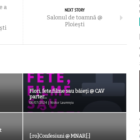
e a
NEXT STORY
Salonul de toamnă @
Ploiești
ști
Flori, fete,filme sau băieți @ CAV
parter...
08/07/2024 | Nistor Laurențiu
t
[:ro]Confesiuni @ MNAR[:]