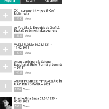
Popular
Recent
Facebook
XX ─ screenprint + type @ CAV
Multimedia
14740
Views
As You Like It, Expoziție de Grafică
Digitală pe teme shakespeariene
12329
Views
VASILE FLOREA 30.03.1931 –
11.02.2019
11757
Views
Anunț participare la Salonul
Național al Sticlei ”Formă și Lumină
– 2019”
10729
Views
ANUNȚ PRIMIRI ȘI TITULARIZĂRI ÎN
U.A.P. DIN ROMÂNIA – 2021
8270
Views
Enache Alina Ilinca 03.04.1939 –
05.03.2021
7861
Views