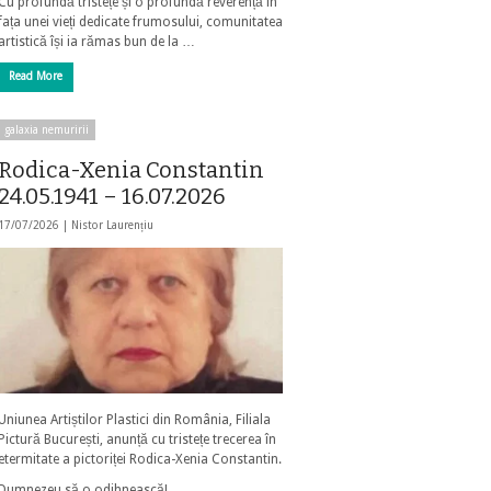
Cu profundă tristețe și o profundă reverență în
fața unei vieți dedicate frumosului, comunitatea
artistică își ia rămas bun de la …
Read More
galaxia nemuririi
Rodica-Xenia Constantin
24.05.1941 – 16.07.2026
17/07/2026 |
Nistor Laurențiu
Uniunea Artiștilor Plastici din România, Filiala
Pictură București, anunță cu tristețe trecerea în
etermitate a pictoriței Rodica-Xenia Constantin.
Dumnezeu să o odihnească!