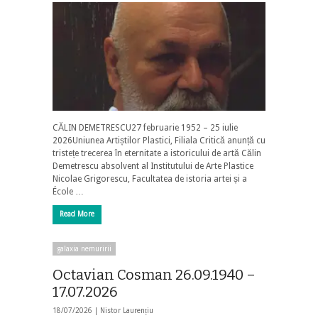
CĂLIN DEMETRESCU27 februarie 1952 – 25 iulie
2026Uniunea Artiștilor Plastici, Filiala Critică anunță cu
tristețe trecerea în eternitate a istoricului de artă Călin
Demetrescu absolvent al Institutului de Arte Plastice
Nicolae Grigorescu, Facultatea de istoria artei și a
École …
Read More
galaxia nemuririi
Octavian Cosman 26.09.1940 –
17.07.2026
18/07/2026 |
Nistor Laurențiu