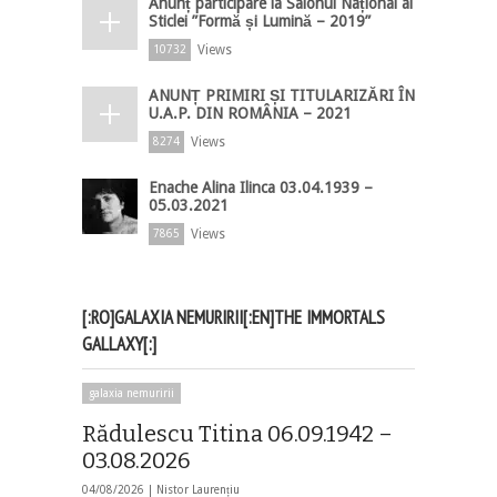
Anunț participare la Salonul Național al
Sticlei ”Formă și Lumină – 2019”
Views
10732
ANUNȚ PRIMIRI ȘI TITULARIZĂRI ÎN
U.A.P. DIN ROMÂNIA – 2021
Views
8274
Enache Alina Ilinca 03.04.1939 –
05.03.2021
Views
7865
[:RO]GALAXIA NEMURIRII[:EN]THE IMMORTALS
GALLAXY[:]
galaxia nemuririi
Rădulescu Titina 06.09.1942 –
03.08.2026
04/08/2026 |
Nistor Laurențiu