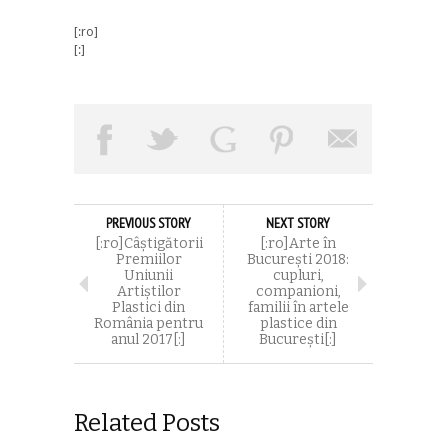
[:ro]
[:]
PREVIOUS STORY
NEXT STORY
[:ro]Câștigătorii
[:ro]Arte în
Premiilor
București 2018:
Uniunii
cupluri,
Artiștilor
companioni,
Plastici din
familii în artele
România pentru
plastice din
anul 2017[:]
București[:]
Related Posts