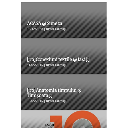
ACASA @ Simeza
14/12/2020 | Nistor Laurențiu
[:ro]Conexiuni textile @ Iași[:]
31/05/2018 | Nistor Laurențiu
[:ro]Anatomia timpului @
Timișoara[:]
02/05/2018 | Nistor Laurențiu