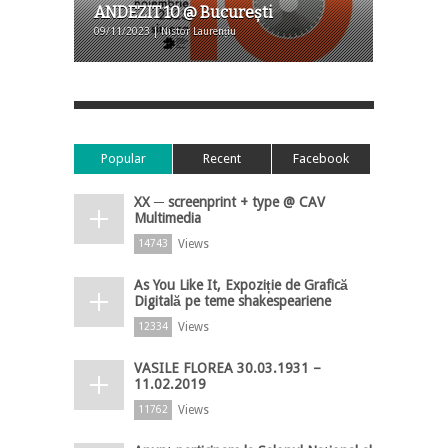
ANDEZIT 10 @ Bucureşti
09/11/2023 | Nistor Laurențiu
Popular
Recent
Facebook
XX ─ screenprint + type @ CAV
Multimedia
Views
14743
As You Like It, Expoziție de Grafică
Digitală pe teme shakespeariene
Views
12334
VASILE FLOREA 30.03.1931 –
11.02.2019
Views
11762