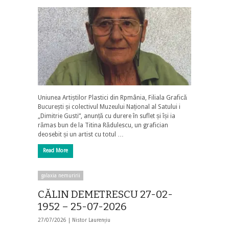
Uniunea Artiștilor Plastici din Rpmânia, Filiala Grafică
București și colectivul Muzeului Național al Satului i
„Dimitrie Gusti”, anunță cu durere în suflet și își ia
rămas bun de la Titina Rădulescu, un grafician
deosebit și un artist cu totul …
Read More
galaxia nemuririi
CĂLIN DEMETRESCU 27-02-
1952 – 25-07-2026
27/07/2026 |
Nistor Laurențiu