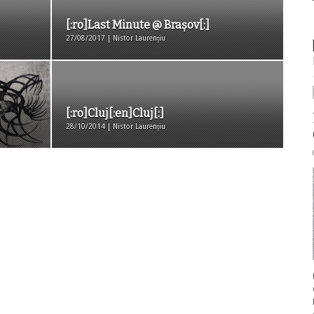
[:ro]Last Minute @ Brașov[:]
27/08/2017 | Nistor Laurențiu
[:ro]Cluj[:en]Cluj[:]
28/10/2014 | Nistor Laurențiu