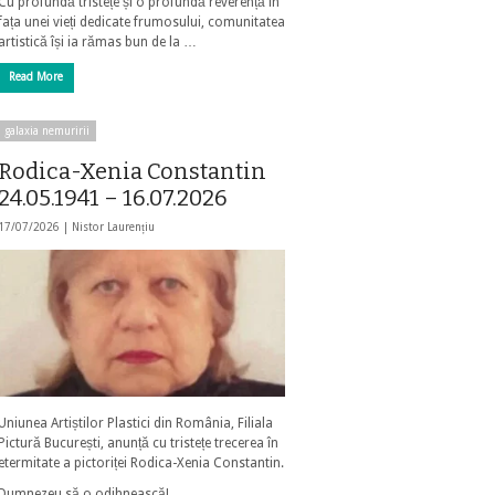
Cu profundă tristețe și o profundă reverență în
fața unei vieți dedicate frumosului, comunitatea
artistică își ia rămas bun de la …
Read More
galaxia nemuririi
Rodica-Xenia Constantin
24.05.1941 – 16.07.2026
17/07/2026 |
Nistor Laurențiu
Uniunea Artiștilor Plastici din România, Filiala
Pictură București, anunță cu tristețe trecerea în
etermitate a pictoriței Rodica-Xenia Constantin.
Dumnezeu să o odihnească!