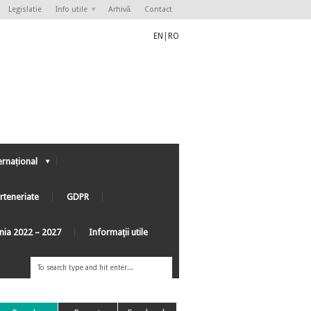
Legislatie
Info utile
Arhivă
Contact
EN
|
RO
ernațional
rteneriate
GDPR
ânia 2022 – 2027
Informaţii utile