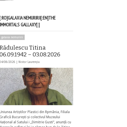
[:RO]GALAXIA NEMURIRII[:EN]THE
IMMORTALS GALLAXY[:]
galaxia nemuririi
Rădulescu Titina
06.09.1942 – 03.08.2026
04/08/2026 |
Nistor Laurențiu
Uniunea Artiștilor Plastici din Rpmânia, Filiala
Grafică București și colectivul Muzeului
Național al Satului i „Dimitrie Gusti”, anunță cu