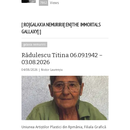
Views
7862
[:RO]GALAXIA NEMURIRII[:EN]THE IMMORTALS
GALLAXY[:]
galaxia nemuririi
Rădulescu Titina 06.09.1942 –
03.08.2026
04/08/2026 |
Nistor Laurențiu
Uniunea Artiștilor Plastici din Rpmânia, Filiala Grafică