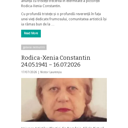
anunță cu tristețe trecerea în etermitate a pictoriței
Rodica-Xenia Constantin.
Cu profundă tristețe și o profundă reverență în fața
unei vieți dedicate frumosului, comunitatea artistică își
ia rămas bun de la …
Read More
galaxia nemuririi
Rodica-Xenia Constantin
24.05.1941 – 16.07.2026
17/07/2026 |
Nistor Laurențiu