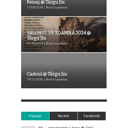
Peisaj @ Târgu Jiu
17/04/2019 | Nistor Laurențiu
SALONUL DE TOAMNĂ 2024 @
Târgu Jiu
01/10/2024 | Nistor Laurențiu
Cadoul @ Târgu Jiu
10/12/2018 | Nistor Laurențiu
Popular
Recent
Facebook