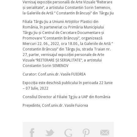
Vernisaj expoziție personală de Arte Vizuale “Reiterare
și serialitate“, a artistului Constantin Sorin Semenov,
la Galeriile de Artă “ Constantin Brâncuși” din Târgu Jiu
Filiala Târgu Jiu a Uniunii Artiștilor Plastici din
România, în parteneriat cu Primăria Municipiului
Târgu Jiu și Centrul de Cercetare Documentare și
Promovare “Constantin Brâncuși”, organizează
Miercuri 22. 06., 2022, ora 18.00., la Galeriile de Artă “
Constantin Brâncuși” din Târgu Jiu, strada Traian nr.
27, parter, vernisajul expoziției personale de Arte
Vizuale “REITERARE ȘI SERIALITATE“, a artistului
Constantin Sorin SEMENOV
Curator: Conf.univ.dr. Vasile FUIOREA
Expoziția este deschisă publicului în perioada 22 Iunie
– 07 Iulie, 2022
Consiliul Director al Filialei Tg Jiu a UAP din România
Președinte, Conf.univ.dr. Vasile Fuiorea