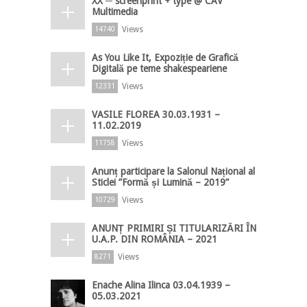
XX ─ screenprint + type @ CAV
Multimedia
Views
14740
As You Like It, Expoziție de Grafică
Digitală pe teme shakespeariene
Views
12331
VASILE FLOREA 30.03.1931 –
11.02.2019
Views
11758
Anunț participare la Salonul Național al
Sticlei ”Formă și Lumină – 2019”
Views
10729
ANUNȚ PRIMIRI ȘI TITULARIZĂRI ÎN
U.A.P. DIN ROMÂNIA – 2021
Views
8271
Enache Alina Ilinca 03.04.1939 –
05.03.2021