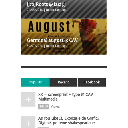
[:ro]Roots @ Iași[:]
22/05/2018 | Nistor Laurențiu
Germinal august @ CAV
30/07/2026 | Nistor Laurențiu
Popular
Recent
Facebook
XX ─ screenprint + type @ CAV
Multimedia
Views
14739
As You Like It, Expoziție de Grafică
Digitală pe teme shakespeariene