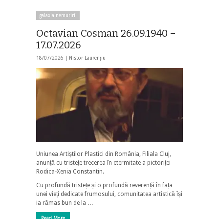
galaxia nemuririi
Octavian Cosman 26.09.1940 –
17.07.2026
18/07/2026 |
Nistor Laurențiu
Uniunea Artiștilor Plastici din România, Filiala Cluj,
anunță cu tristețe trecerea în etermitate a pictoriței
Rodica-Xenia Constantin.
Cu profundă tristețe și o profundă reverență în fața
unei vieți dedicate frumosului, comunitatea artistică își
ia rămas bun de la …
Read More