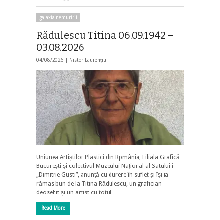
galaxia nemuririi
Rădulescu Titina 06.09.1942 –
03.08.2026
04/08/2026 |
Nistor Laurențiu
Uniunea Artiștilor Plastici din Rpmânia, Filiala Grafică
București și colectivul Muzeului Național al Satului i
„Dimitrie Gusti”, anunță cu durere în suflet și își ia
rămas bun de la Titina Rădulescu, un grafician
deosebit și un artist cu totul …
Read More