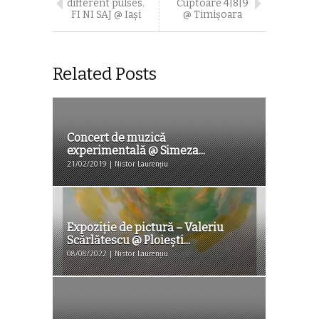
different pulses.
Cuptoare 4|8|9
FI NI SAJ @ Iași
@ Timișoara
Related Posts
Concert de muzică
experimentală @ Simeza...
21/02/2019 | Nistor Laurențiu
Expoziție de pictură – Valeriu
Scărlătescu @ Ploiești...
08/08/2022 | Nistor Laurențiu