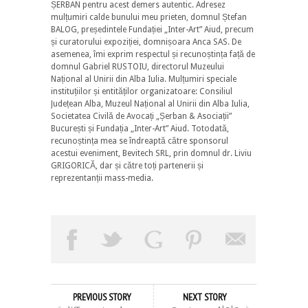
ȘERBAN pentru acest demers autentic. Adresez
mulțumiri calde bunului meu prieten, domnul Ștefan
BALOG, președintele Fundației „Inter-Art” Aiud, precum
și curatorului expoziției, domnișoara Anca SAS. De
asemenea, îmi exprim respectul și recunoștința față de
domnul Gabriel RUSTOIU, directorul Muzeului
Național al Unirii din Alba Iulia. Mulțumiri speciale
instituțiilor și entităților organizatoare: Consiliul
Județean Alba, Muzeul Național al Unirii din Alba Iulia,
Societatea Civilă de Avocați „Șerban & Asociații”
București și Fundația „Inter-Art” Aiud. Totodată,
recunoștința mea se îndreaptă către sponsorul
acestui eveniment, Bevitech SRL, prin domnul dr. Liviu
GRIGORICĂ, dar și către toți partenerii și
reprezentanții mass-media.
PREVIOUS STORY
NEXT STORY