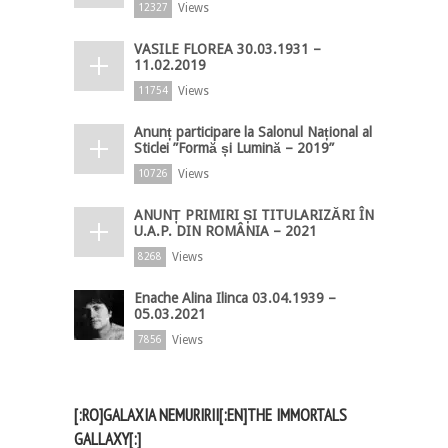
Views
12327
VASILE FLOREA 30.03.1931 –
11.02.2019
Views
11754
Anunț participare la Salonul Național al
Sticlei ”Formă și Lumină – 2019”
Views
10726
ANUNȚ PRIMIRI ȘI TITULARIZĂRI ÎN
U.A.P. DIN ROMÂNIA – 2021
Views
8268
Enache Alina Ilinca 03.04.1939 –
05.03.2021
Views
7856
[:RO]GALAXIA NEMURIRII[:EN]THE IMMORTALS
GALLAXY[:]