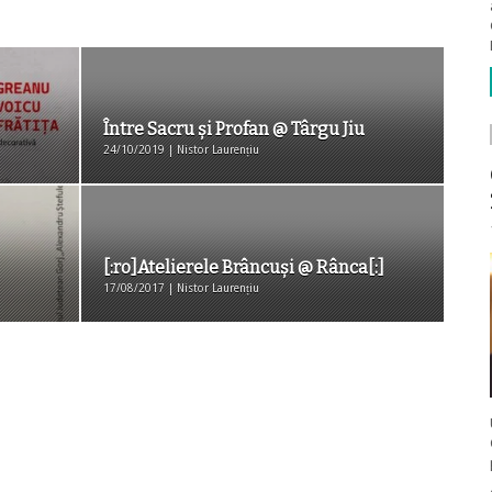
Între Sacru și Profan @ Târgu Jiu
24/10/2019 | Nistor Laurențiu
[:ro]Atelierele Brâncuși @ Rânca[:]
17/08/2017 | Nistor Laurențiu