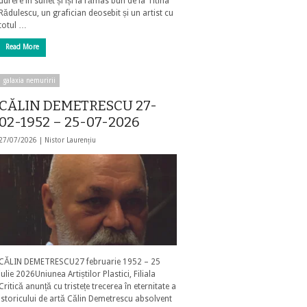
durere în suflet și își ia rămas bun de la Titina
Rădulescu, un grafician deosebit și un artist cu
totul …
Read More
galaxia nemuririi
CĂLIN DEMETRESCU 27-
02-1952 – 25-07-2026
27/07/2026 |
Nistor Laurențiu
CĂLIN DEMETRESCU27 februarie 1952 – 25
iulie 2026Uniunea Artiștilor Plastici, Filiala
Critică anunță cu tristețe trecerea în eternitate a
istoricului de artă Călin Demetrescu absolvent