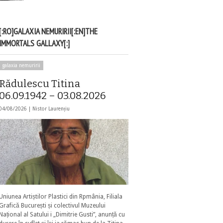
[:RO]GALAXIA NEMURIRII[:EN]THE
IMMORTALS GALLAXY[:]
galaxia nemuririi
Rădulescu Titina
06.09.1942 – 03.08.2026
04/08/2026 |
Nistor Laurențiu
Uniunea Artiștilor Plastici din Rpmânia, Filiala
Grafică București și colectivul Muzeului
Național al Satului i „Dimitrie Gusti”, anunță cu