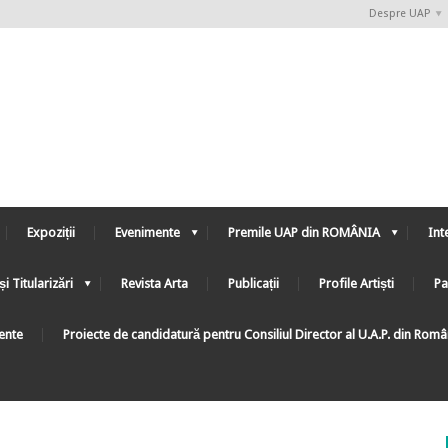
Despre UAP
Expoziții
Evenimente
Premile UAP din ROMÂNIA
Int
și Titularizări
Revista Arta
Publicații
Profile Artiști
Pa
ente
Proiecte de candidatură pentru Consiliul Director al U.A.P. din Rom