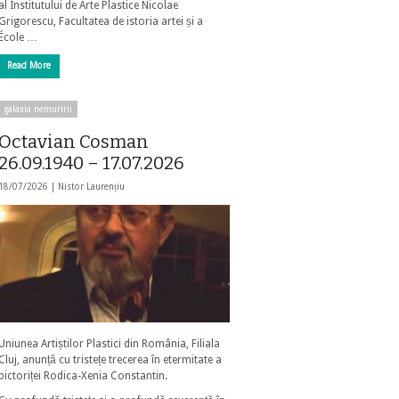
al Institutului de Arte Plastice Nicolae
Grigorescu, Facultatea de istoria artei și a
École …
Read More
galaxia nemuririi
Octavian Cosman
26.09.1940 – 17.07.2026
18/07/2026 |
Nistor Laurențiu
Uniunea Artiștilor Plastici din România, Filiala
Cluj, anunță cu tristețe trecerea în etermitate a
pictoriței Rodica-Xenia Constantin.