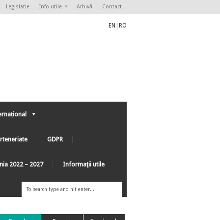
Legislatie
Info utile
Arhivă
Contact
EN
|
RO
ernațional
rteneriate
GDPR
ânia 2022 – 2027
Informaţii utile