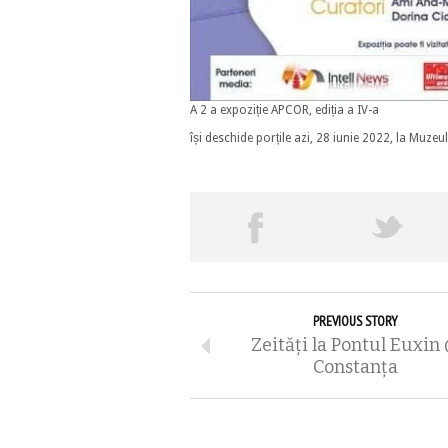
A 2 a expoziție APCOR, ediția a IV-a
își deschide porțile azi, 28 iunie 2022, la Muze
PREVIOUS STORY
Zeități la Pontul Euxin
Constanța