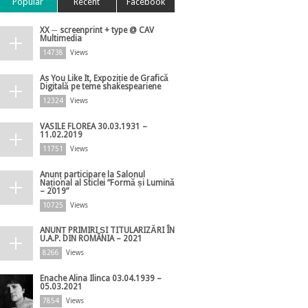
Popular
Recent
Facebook
XX ─ screenprint + type @ CAV
Multimedia
14738
Views
As You Like It, Expoziție de Grafică
Digitală pe teme shakespeariene
12324
Views
VASILE FLOREA 30.03.1931 –
11.02.2019
11751
Views
Anunț participare la Salonul
Național al Sticlei ”Formă și Lumină
– 2019”
10725
Views
ANUNȚ PRIMIRI ȘI TITULARIZĂRI ÎN
U.A.P. DIN ROMÂNIA – 2021
8266
Views
Enache Alina Ilinca 03.04.1939 –
05.03.2021
7854
Views