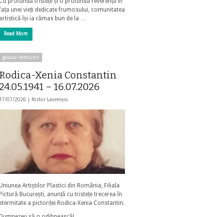
Cu profundă tristețe și o profundă reverență în
fața unei vieți dedicate frumosului, comunitatea
artistică își ia rămas bun de la …
Read More
galaxia nemuririi
Rodica-Xenia Constantin
24.05.1941 – 16.07.2026
17/07/2026 |
Nistor Laurențiu
Uniunea Artiștilor Plastici din România, Filiala
Pictură București, anunță cu tristețe trecerea în
etermitate a pictoriței Rodica-Xenia Constantin.
Dumnezeu să o odihnească!