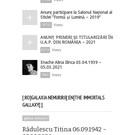
Anunț participare la Salonul Național al
Sticlei ”Formă și Lumină – 2019”
Views
10732
ANUNȚ PRIMIRI ȘI TITULARIZĂRI ÎN
U.A.P. DIN ROMÂNIA – 2021
Views
8274
Enache Alina Ilinca 03.04.1939 –
05.03.2021
Views
7865
[:RO]GALAXIA NEMURIRII[:EN]THE IMMORTALS
GALLAXY[:]
galaxia nemuririi
Rădulescu Titina 06.09.1942 –