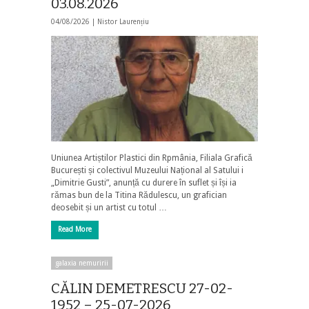
03.08.2026
04/08/2026 |
Nistor Laurențiu
Uniunea Artiștilor Plastici din Rpmânia, Filiala Grafică
București și colectivul Muzeului Național al Satului i
„Dimitrie Gusti”, anunță cu durere în suflet și își ia
rămas bun de la Titina Rădulescu, un grafician
deosebit și un artist cu totul …
Read More
galaxia nemuririi
CĂLIN DEMETRESCU 27-02-
1952 – 25-07-2026