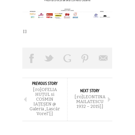
[:]
PREVIOUS STORY
[:ro]OFELIA
NEXT STORY
HUȚUL si
[:ro]LEONTINA
COSMIN
MAILATESCU
IAȚEȘEN @
1932 – 2015[:]
Galeria „Lascăr
Vorel”[:]