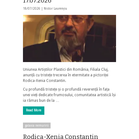
17.07.2026
18/07/2026 |
Nistor Laurențiu
Uniunea Artiștilor Plastici din România, Filiala Cluj,
anunță cu tristețe trecerea în etermitate a pictoriței
Rodica-Xenia Constantin.
Cu profundă tristețe și o profundă reverență în fața
unei vieți dedicate frumosului, comunitatea artistică își
ia rămas bun de la …
Read More
galaxia nemuririi
Rodica-Xenia Constantin