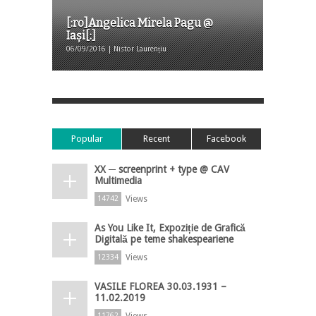
[:ro]Angelica Mirela Pagu @
Iași[:]
06/09/2016 | Nistor Laurențiu
Popular
Recent
Facebook
XX ─ screenprint + type @ CAV
Multimedia
Views
14742
As You Like It, Expoziție de Grafică
Digitală pe teme shakespeariene
Views
12334
VASILE FLOREA 30.03.1931 –
11.02.2019
Views
11762