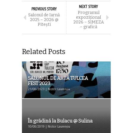
NEXT STORY
PREVIOUS STORY
Programul
Salonul de Iarnă
expoziţional
2025 – 2026 @
2026 – SIMEZA
Piteşti
– grafică
Related Posts
SALONUL DE ARTĂ TULCEA
FEST 2023
21/08/2023 | Nistor Laurențiu
În grădină la Bulacu @ Sulina
10/08/2019 | Nistor Laurențiu