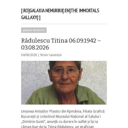
[:RO]GALAXIA NEMURIRII[:EN]THE IMMORTALS
GALLAXY[:]
galaxia nemuririi
Rădulescu Titina 06.09.1942 –
03.08.2026
04/08/2026 |
Nistor Laurențiu
Uniunea Artiștilor Plastici din Rpmânia, Filiala Grafică
București și colectivul Muzeului Național al Satului i
„Dimitrie Gusti”, anunță cu durere în suflet și își ia
rămas bun de la Titina Rădulescu, un grafician