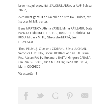
la vernisajul expoziției „SALONUL ANUAL al UAP Tulcea
2025”,
eveniment găzduit de Galeriile de Artă UAP Tulcea, str.
Isaccei, bl. M1, parter.
Elena MARTINOV, Aftinia VASILE, Mihai RĂILEANU, Zoița
PANCIU, Elida BUFTEI BUTUC, Ion DORE, Gabriela ENE
RUSU, Mioara MITU, Gheorghe NEAȚĂ, Emil
FRONESCU
Theo PELMUȘ, Cicerone CIOBANU, Silvia LUCHIAN,
Veronica LUCHIAN, Doru LUCHIAN, Adrian PAL, Irina
PAL, Adrian PAL Jr., Ruxandra BĂIȚU, Grigore CARATĂ,
Claudia GRIGORE, Alina MIHAILOV, Elena ORBOCEA,
Marin COCHECI
Vă așteptăm !