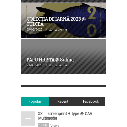
COLECȚIA DE IARNĂ 2023 @
TULCEA
09/02/2023 | Nistor Laurențiu
PAPU HRISTA @ Sulina
23/08/2020 | Nistor Laurențiu
Popular
Recent
Facebook
XX ─ screenprint + type @ CAV
Multimedia
Views
14739