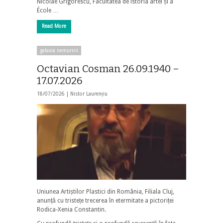
Nicolae Grigorescu, Facultatea de istoria artei și a
École …
Read More
galaxia nemuririi
Octavian Cosman 26.09.1940 –
17.07.2026
18/07/2026 |
Nistor Laurențiu
Uniunea Artiștilor Plastici din România, Filiala Cluj,
anunță cu tristețe trecerea în etermitate a pictoriței
Rodica-Xenia Constantin.