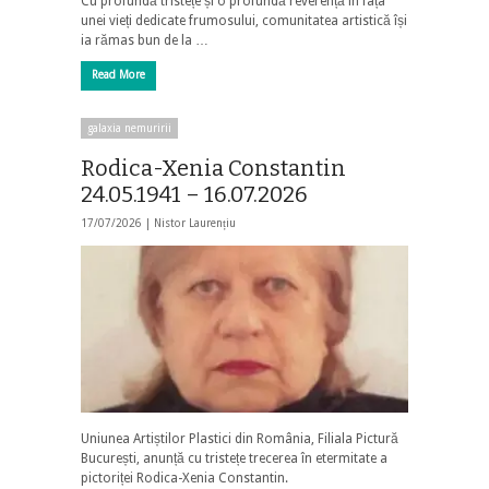
Cu profundă tristețe și o profundă reverență în fața
unei vieți dedicate frumosului, comunitatea artistică își
ia rămas bun de la …
Read More
galaxia nemuririi
Rodica-Xenia Constantin
24.05.1941 – 16.07.2026
17/07/2026 |
Nistor Laurențiu
Uniunea Artiștilor Plastici din România, Filiala Pictură
București, anunță cu tristețe trecerea în etermitate a
pictoriței Rodica-Xenia Constantin.