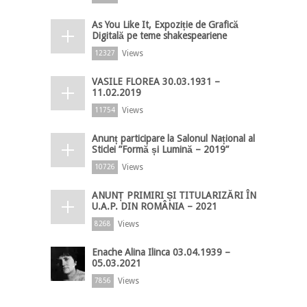
As You Like It, Expoziție de Grafică
Digitală pe teme shakespeariene
Views
12327
VASILE FLOREA 30.03.1931 –
11.02.2019
Views
11754
Anunț participare la Salonul Național al
Sticlei ”Formă și Lumină – 2019”
Views
10726
ANUNȚ PRIMIRI ȘI TITULARIZĂRI ÎN
U.A.P. DIN ROMÂNIA – 2021
Views
8268
Enache Alina Ilinca 03.04.1939 –
05.03.2021
Views
7856