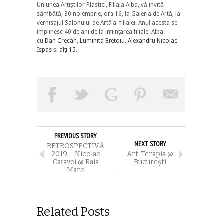
Uniunea Artiștilor Plastici, Filiala Alba, vă invită
sâmbătă, 30 noiembrie, ora 16, la Galeria de Artă, la
vernisajul Salonului de Artă al filialei. Anul acesta se
împlinesc 40 de ani de la inființarea filialei Alba. –
cu
Dan Crecan
,
Luminita Bretoiu
,
Alexandru Nicolae
Ispas
şi
alţi 15
.
PREVIOUS STORY
NEXT STORY
RETROSPECTIVĂ
2019 – Nicolae
Art-Terapia @
Cațavei @ Baia
București
Mare
Related Posts