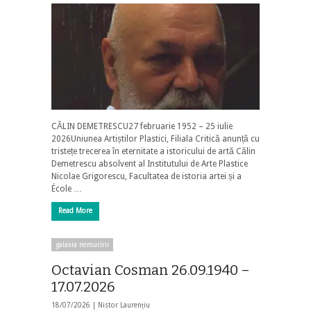
CĂLIN DEMETRESCU27 februarie 1952 – 25 iulie
2026Uniunea Artiștilor Plastici, Filiala Critică anunță cu
tristețe trecerea în eternitate a istoricului de artă Călin
Demetrescu absolvent al Institutului de Arte Plastice
Nicolae Grigorescu, Facultatea de istoria artei și a
École …
Read More
galaxia nemuririi
Octavian Cosman 26.09.1940 –
17.07.2026
18/07/2026 |
Nistor Laurențiu