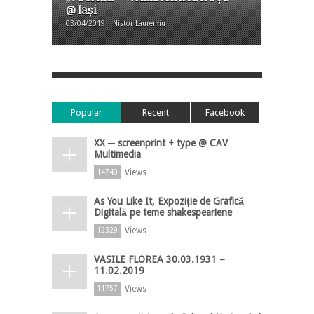
@ Iași
03/04/2019 | Nistor Laurențiu
Popular
Recent
Facebook
XX ─ screenprint + type @ CAV
Multimedia
Views
14740
As You Like It, Expoziție de Grafică
Digitală pe teme shakespeariene
Views
12329
VASILE FLOREA 30.03.1931 –
11.02.2019
Views
11757