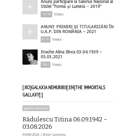
Anunț participare la Salonul Național al
Sticlei ”Formă și Lumină – 2019”
Views
10729
ANUNȚ PRIMIRI ȘI TITULARIZĂRI ÎN
U.A.P. DIN ROMÂNIA – 2021
Views
8270
Enache Alina Ilinca 03.04.1939 –
05.03.2021
Views
7862
[:RO]GALAXIA NEMURIRII[:EN]THE IMMORTALS
GALLAXY[:]
galaxia nemuririi
Rădulescu Titina 06.09.1942 –
03.08.2026
04/08/2026 |
Nistor Laurențiu