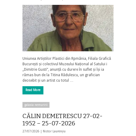
Uniunea Artiștilor Plastici din Rpmânia, Filiala Grafică
București și colectivul Muzeului Național al Satului i
„Dimitrie Gusti”, anunță cu durere în suflet și își ia
rămas bun de la Titina Rădulescu, un grafician
deosebit și un artist cu totul …
Read More
galaxia nemuririi
CĂLIN DEMETRESCU 27-02-
1952 – 25-07-2026
27/07/2026 |
Nistor Laurențiu