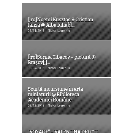
[:ro]Noemi Kusztos & Cristian
Ianza @ Alba Iulia[:]...
06/11/2018 | Nistor Laurențiu
[:ro]Sorina Țibacov – pictură @
Brașov[:]...
13/04/2018 | Nistor Laurențiu
Scurtă incursiune în arta
miniaturii @ Biblioteca
Academiei Române...
09/12/2019 | Nistor Laurențiu
,,VOYAGE” – VALENTINA DRUȚU