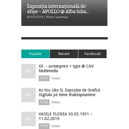
Expoziţia internaţională de
afişe – APOLLO @ Alba Iulia...
06/05/2019 | Nistor Laurențiu
Popular
Recent
Facebook
XX ─ screenprint + type @ CAV
Multimedia
Views
14741
As You Like It, Expoziție de Grafică
Digitală pe teme shakespeariene
Views
12332
VASILE FLOREA 30.03.1931 –
11.02.2019
Views
11759