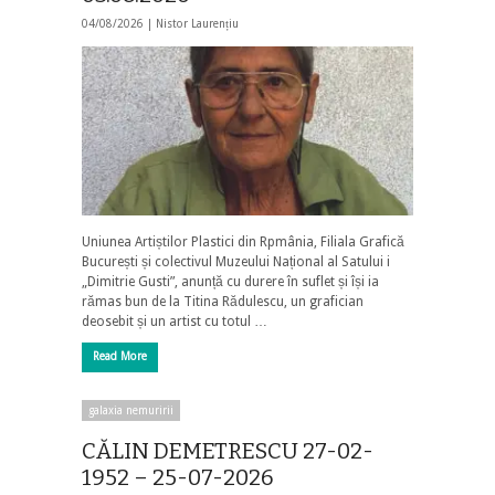
04/08/2026 |
Nistor Laurențiu
Uniunea Artiștilor Plastici din Rpmânia, Filiala Grafică
București și colectivul Muzeului Național al Satului i
„Dimitrie Gusti”, anunță cu durere în suflet și își ia
rămas bun de la Titina Rădulescu, un grafician
deosebit și un artist cu totul …
Read More
galaxia nemuririi
CĂLIN DEMETRESCU 27-02-
1952 – 25-07-2026