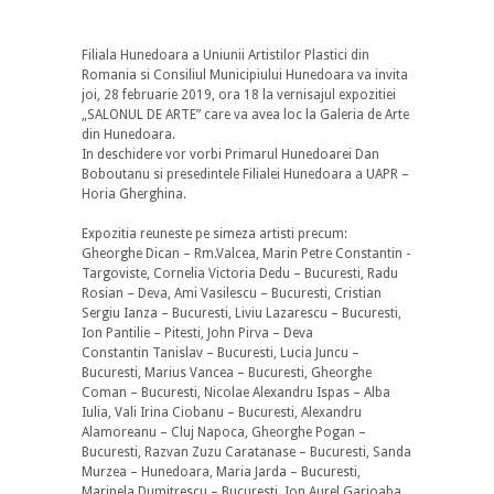
Filiala Hunedoara a Uniunii Artistilor Plastici din
Romania si Consiliul Municipiului Hunedoara va invita
joi, 28 februarie 2019, ora 18 la vernisajul expozitiei
„SALONUL DE ARTE” care va avea loc la Galeria de Arte
din Hunedoara.
In deschidere vor vorbi Primarul Hunedoarei Dan
Boboutanu si presedintele Filialei Hunedoara a UAPR –
Horia Gherghina.
Expozitia reuneste pe simeza artisti precum:
Gheorghe Dican – Rm.Valcea, Marin Petre Constantin -
Targoviste, Cornelia Victoria Dedu – Bucuresti, Radu
Rosian – Deva, Ami Vasilescu – Bucuresti, Cristian
Sergiu Ianza – Bucuresti, Liviu Lazarescu – Bucuresti,
Ion Pantilie – Pitesti, John Pirva – Deva
Constantin Tanislav – Bucuresti, Lucia Juncu –
Bucuresti, Marius Vancea – Bucuresti, Gheorghe
Coman – Bucuresti, Nicolae Alexandru Ispas – Alba
Iulia, Vali Irina Ciobanu – Bucuresti, Alexandru
Alamoreanu – Cluj Napoca, Gheorghe Pogan –
Bucuresti, Razvan Zuzu Caratanase – Bucuresti, Sanda
Murzea – Hunedoara, Maria Jarda – Bucuresti,
Marinela Dumitrescu – Bucuresti, Ion Aurel Garjoaba