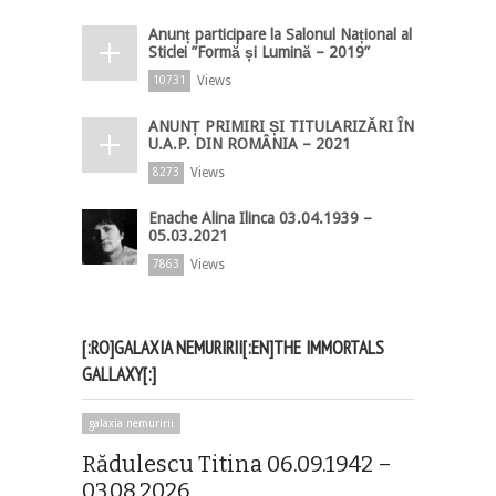
Anunț participare la Salonul Național al
Sticlei ”Formă și Lumină – 2019”
Views
10731
ANUNȚ PRIMIRI ȘI TITULARIZĂRI ÎN
U.A.P. DIN ROMÂNIA – 2021
Views
8273
Enache Alina Ilinca 03.04.1939 –
05.03.2021
Views
7863
[:RO]GALAXIA NEMURIRII[:EN]THE IMMORTALS
GALLAXY[:]
galaxia nemuririi
Rădulescu Titina 06.09.1942 –
03.08.2026