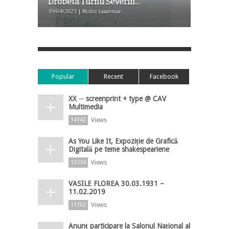
Drobeta Turnu Severin...
19/04/2023 | Nistor Laurențiu
Popular
Recent
Facebook
XX ─ screenprint + type @ CAV
Multimedia
Views
14742
As You Like It, Expoziție de Grafică
Digitală pe teme shakespeariene
Views
12334
VASILE FLOREA 30.03.1931 –
11.02.2019
Views
11762
Anunț participare la Salonul Național al