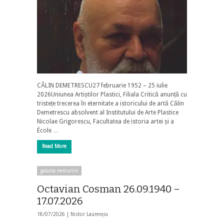
CĂLIN DEMETRESCU27 februarie 1952 – 25 iulie
2026Uniunea Artiștilor Plastici, Filiala Critică anunță cu
tristețe trecerea în eternitate a istoricului de artă Călin
Demetrescu absolvent al Institutului de Arte Plastice
Nicolae Grigorescu, Facultatea de istoria artei și a
École …
Read More
galaxia nemuririi
Octavian Cosman 26.09.1940 –
17.07.2026
18/07/2026 |
Nistor Laurențiu