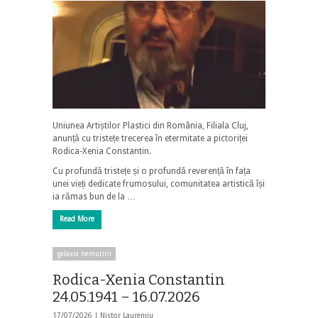
Uniunea Artiștilor Plastici din România, Filiala Cluj,
anunță cu tristețe trecerea în etermitate a pictoriței
Rodica-Xenia Constantin.
Cu profundă tristețe și o profundă reverență în fața
unei vieți dedicate frumosului, comunitatea artistică își
ia rămas bun de la …
Read More
galaxia nemuririi
Rodica-Xenia Constantin
24.05.1941 – 16.07.2026
17/07/2026 |
Nistor Laurențiu