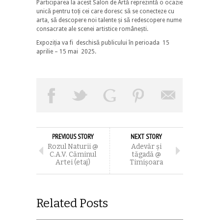
Participarea la acest Salon de Artă reprezintă o ocazie
unică pentru toți cei care doresc să se conecteze cu
arta, să descopere noi talente și să redescopere nume
consacrate ale scenei artistice românești.
Expoziția va fi deschisă publicului în perioada 15
aprilie – 15 mai 2025.
PREVIOUS STORY
NEXT STORY
Rozul Naturii @
Adevăr şi
C.A.V. Căminul
tăgadă @
Artei (etaj)
Timişoara
Related Posts