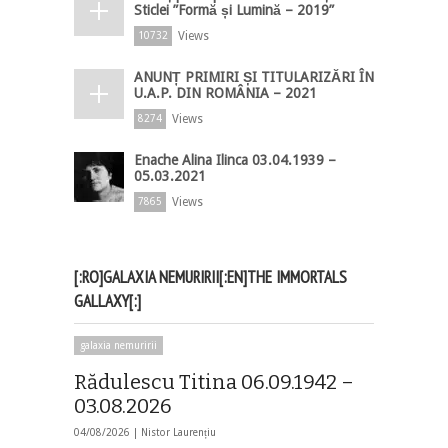
Sticlei ”Formă și Lumină – 2019”
Views
10732
ANUNȚ PRIMIRI ȘI TITULARIZĂRI ÎN
U.A.P. DIN ROMÂNIA – 2021
Views
8274
Enache Alina Ilinca 03.04.1939 –
05.03.2021
Views
7865
[:RO]GALAXIA NEMURIRII[:EN]THE IMMORTALS
GALLAXY[:]
galaxia nemuririi
Rădulescu Titina 06.09.1942 –
03.08.2026
04/08/2026 |
Nistor Laurențiu