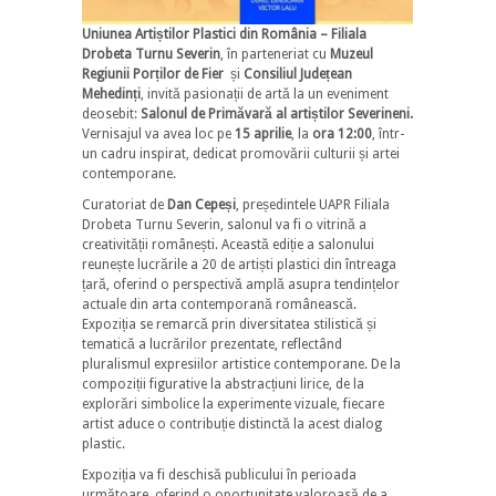
Uniunea Artiștilor Plastici din România – Filiala
Drobeta Turnu Severin
, în parteneriat cu
Muzeul
Regiunii Porților de Fier
și
Consiliul Județean
Mehedinți
, invită pasionații de artă la un eveniment
deosebit:
Salonul de Primăvară al artiștilor Severineni.
Vernisajul va avea loc pe
15 aprilie
, la
ora 12:00
, într-
un cadru inspirat, dedicat promovării culturii și artei
contemporane.
Curatoriat de
Dan Cepeși
, președintele UAPR Filiala
Drobeta Turnu Severin, salonul va fi o vitrină a
creativității românești. Această ediție a salonului
reunește lucrările a 20 de artiști plastici din întreaga
țară, oferind o perspectivă amplă asupra tendințelor
actuale din arta contemporană românească.
Expoziția se remarcă prin diversitatea stilistică și
tematică a lucrărilor prezentate, reflectând
pluralismul expresiilor artistice contemporane. De la
compoziții figurative la abstracțiuni lirice, de la
explorări simbolice la experimente vizuale, fiecare
artist aduce o contribuție distinctă la acest dialog
plastic.​
Expoziția va fi deschisă publicului în perioada
următoare, oferind o oportunitate valoroasă de a