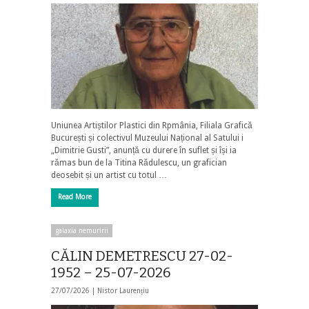
Uniunea Artiștilor Plastici din Rpmânia, Filiala Grafică
București și colectivul Muzeului Național al Satului i
„Dimitrie Gusti”, anunță cu durere în suflet și își ia
rămas bun de la Titina Rădulescu, un grafician
deosebit și un artist cu totul …
Read More
galaxia nemuririi
CĂLIN DEMETRESCU 27-02-
1952 – 25-07-2026
27/07/2026 |
Nistor Laurențiu