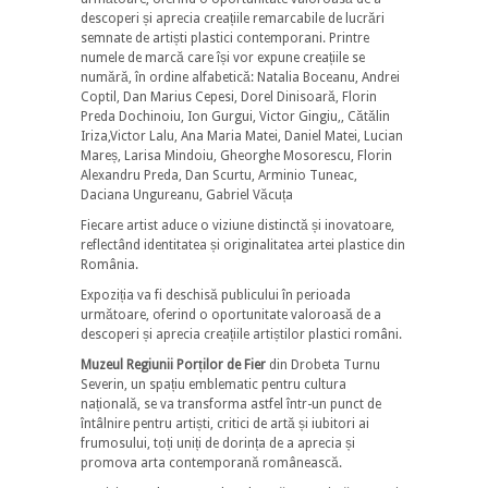
descoperi și aprecia creațiile remarcabile de lucrări
semnate de artiști plastici contemporani. Printre
numele de marcă care își vor expune creațiile se
numără, în ordine alfabetică: Natalia Boceanu, Andrei
Coptil, Dan Marius Cepesi, Dorel Dinisoară, Florin
Preda Dochinoiu, Ion Gurgui, Victor Gingiu,, Cătălin
Iriza,Victor Lalu, Ana Maria Matei, Daniel Matei, Lucian
Mareș, Larisa Mindoiu, Gheorghe Mosorescu, Florin
Alexandru Preda, Dan Scurtu, Arminio Tuneac,
Daciana Ungureanu, Gabriel Văcuța
Fiecare artist aduce o viziune distinctă și inovatoare,
reflectând identitatea și originalitatea artei plastice din
România.
Expoziția va fi deschisă publicului în perioada
următoare, oferind o oportunitate valoroasă de a
descoperi și aprecia creațiile artiștilor plastici români.​
Muzeul Regiunii Porților de Fier
din Drobeta Turnu
Severin, un spațiu emblematic pentru cultura
națională, se va transforma astfel într-un punct de
întâlnire pentru artiști, critici de artă și iubitori ai
frumosului, toți uniți de dorința de a aprecia și
promova arta contemporană românească.