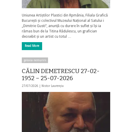
Uniunea Artiștilor Plastici din Rpmânia, Filiala Grafică
București și colectivul Muzeului Național al Satului i
„Dimitrie Gusti”, anunță cu durere în suflet și își ia
rămas bun de la Titina Rădulescu, un grafician
deosebit și un artist cu totul …
Read More
galaxia nemuririi
CĂLIN DEMETRESCU 27-02-
1952 – 25-07-2026
27/07/2026 |
Nistor Laurențiu