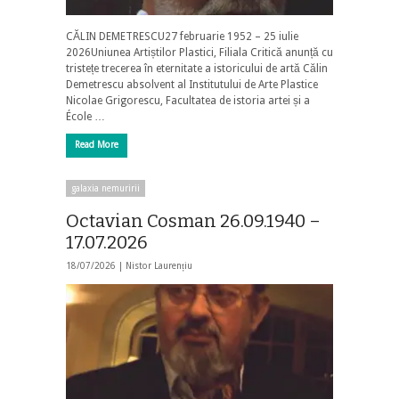
CĂLIN DEMETRESCU27 februarie 1952 – 25 iulie
2026Uniunea Artiștilor Plastici, Filiala Critică anunță cu
tristețe trecerea în eternitate a istoricului de artă Călin
Demetrescu absolvent al Institutului de Arte Plastice
Nicolae Grigorescu, Facultatea de istoria artei și a
École …
Read More
galaxia nemuririi
Octavian Cosman 26.09.1940 –
17.07.2026
18/07/2026 |
Nistor Laurențiu