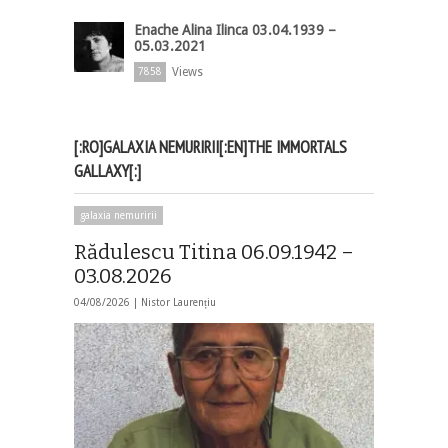
Enache Alina Ilinca 03.04.1939 –
05.03.2021
Views
7858
[:RO]GALAXIA NEMURIRII[:EN]THE IMMORTALS
GALLAXY[:]
galaxia nemuririi
Rădulescu Titina 06.09.1942 –
03.08.2026
04/08/2026 |
Nistor Laurențiu