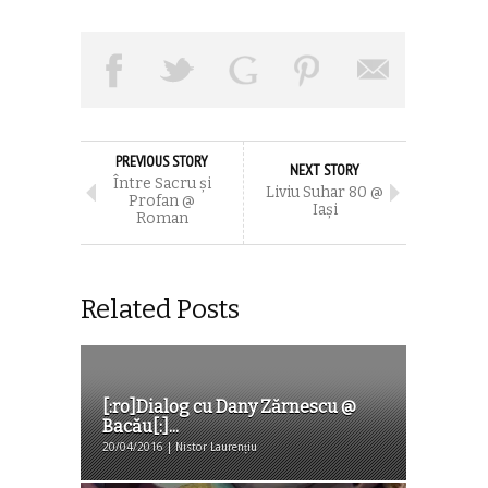
PREVIOUS STORY
NEXT STORY
Între Sacru şi
Liviu Suhar 80 @
Profan @
Iaşi
Roman
Related Posts
[:ro]Dialog cu Dany Zărnescu @
Bacău[:]...
20/04/2016 | Nistor Laurențiu