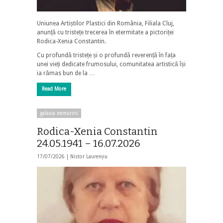
Uniunea Artiștilor Plastici din România, Filiala Cluj,
anunță cu tristețe trecerea în etermitate a pictoriței
Rodica-Xenia Constantin.
Cu profundă tristețe și o profundă reverență în fața
unei vieți dedicate frumosului, comunitatea artistică își
ia rămas bun de la …
Read More
galaxia nemuririi
Rodica-Xenia Constantin
24.05.1941 – 16.07.2026
17/07/2026 |
Nistor Laurențiu