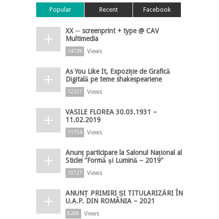
Popular
Recent
Facebook
XX ─ screenprint + type @ CAV
Multimedia
Views
14739
As You Like It, Expoziție de Grafică
Digitală pe teme shakespeariene
Views
12327
VASILE FLOREA 30.03.1931 –
11.02.2019
Views
11754
Anunț participare la Salonul Național al
Sticlei ”Formă și Lumină – 2019”
Views
10727
ANUNȚ PRIMIRI ȘI TITULARIZĂRI ÎN
U.A.P. DIN ROMÂNIA – 2021
Views
8268