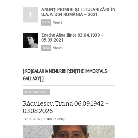
ANUNȚ PRIMIRI ȘI TITULARIZĂRI ÎN
U.A.P. DIN ROMÂNIA – 2021
Views
8276
Enache Alina Ilinca 03.04.1939 –
05.03.2021
Views
7866
[:RO]GALAXIA NEMURIRII[:EN]THE IMMORTALS
GALLAXY[:]
galaxia nemuririi
Rădulescu Titina 06.09.1942 –
03.08.2026
04/08/2026 |
Nistor Laurențiu