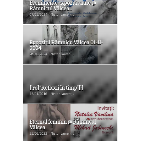
Evenimente expoziţionale @
Râmnicul Vâlcea...
07/05/2024 | Nistor Laurențiu
Expoziţii Râmnicu Vâlcea 01-11-
2024
28/10/2024 | Nistor Laurențiu
[:ro]”Reflexii în timp”[:]
15/01/2016 | Nistor Laurențiu
Eternul feminin @ Râmnicul
Vâlcea
23/06/2022 | Nistor Laurențiu