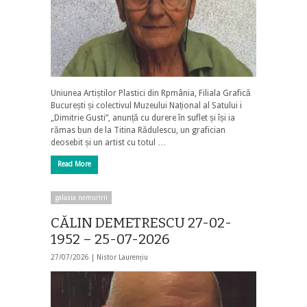
Uniunea Artiștilor Plastici din Rpmânia, Filiala Grafică
București și colectivul Muzeului Național al Satului i
„Dimitrie Gusti”, anunță cu durere în suflet și își ia
rămas bun de la Titina Rădulescu, un grafician
deosebit și un artist cu totul …
Read More
galaxia nemuririi
CĂLIN DEMETRESCU 27-02-
1952 – 25-07-2026
27/07/2026 |
Nistor Laurențiu