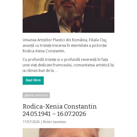
Uniunea Artiștilor Plastici din România, Filiala Cluj,
anunță cu tristețe trecerea în etermitate a pictoriței
Rodica-Xenia Constantin.
Cu profundă tristețe și o profundă reverență în fața
unei vieți dedicate frumosului, comunitatea artistică își
ia rămas bun de la …
Read More
galaxia nemuririi
Rodica-Xenia Constantin
24.05.1941 – 16.07.2026
17/07/2026 |
Nistor Laurențiu