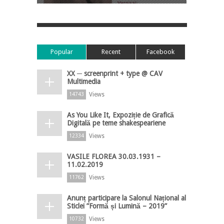
Popular
Recent
Facebook
XX ─ screenprint + type @ CAV
Multimedia
Views
14743
As You Like It, Expoziție de Grafică
Digitală pe teme shakespeariene
Views
12334
VASILE FLOREA 30.03.1931 –
11.02.2019
Views
11762
Anunț participare la Salonul Național al
Sticlei ”Formă și Lumină – 2019”
Views
10732