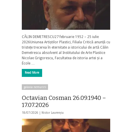
CĂLIN DEMETRESCU27 februarie 1952 – 25 iulie
2026Uniunea Artiștilor Plastici, Filiala Critică anunță cu
tristețe trecerea în eternitate a istoricului de artă Călin
Demetrescu absolvent al Institutului de Arte Plastice
Nicolae Grigorescu, Facultatea de istoria artei și a
École …
Read More
galaxia nemuririi
Octavian Cosman 26.09.1940 –
17.07.2026
18/07/2026 |
Nistor Laurențiu